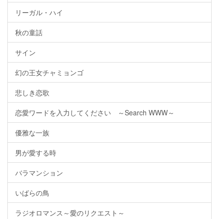
リーガル・ハイ
秋の童話
サイン
幻の王女チャミョンゴ
悲しき恋歌
恋愛ワードを入力してください ～Search WWW～
優雅な一族
男が愛する時
バラマンション
いばらの鳥
ラジオロマンス～愛のリクエスト～