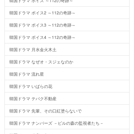
韓国ドラマ ボイス ～112の奇跡～
韓国ドラマ ボイス2 ～112の奇跡～
韓国ドラマ ボイス3 ～112の奇跡～
韓国ドラマ ボイス4 ～112の奇跡～
韓国ドラマ 月水金火木土
韓国ドラマ なぜオ・スジェなのか
韓国ドラマ 流れ星
韓国ドラマ いばらの花
韓国ドラマ テバク不動産
韓国ドラマ 先輩、その口紅塗らないで
韓国ドラマ ナンバーズ －ビルの森の監視者たち－