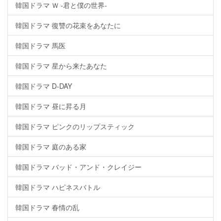
韓国ドラマ Ｗ -君と僕の世界-
韓国ドラマ 復讐の花束をあなたに
韓国ドラマ 馬医
韓国ドラマ 星から来たあなた
韓国ドラマ D-DAY
韓国ドラマ 昼に昇る月
韓国ドラマ ピンクのリップスティック
韓国ドラマ 庭のある家
韓国ドラマ バッド・アンド・クレイジー
韓国ドラマ ハピネスバトル
韓国ドラマ 春情の乱