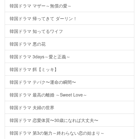
韓国ドラマ マザー～無償の愛～
韓国ドラマ 帰ってきて ダーリン！
韓国ドラマ 知ってるワイフ
韓国ドラマ 悪の花
韓国ドラマ 3days～愛と正義～
韓国ドラマ 餌【ミッキ】
韓国ドラマ テバク〜運命の瞬間〜
韓国ドラマ 最高の離婚 ～Sweet Love～
韓国ドラマ 夫婦の世界
韓国ドラマ 恋愛体質〜30歳になれば大丈夫〜
韓国ドラマ 第3の魅力～終わらない恋の始まり～