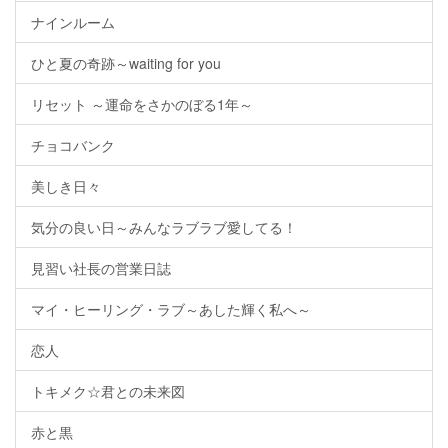
ナインルーム
ひと夏の奇跡～waiting for you
リセット ～運命をさかのぼる1年～
チョコバンク
美しき日々
気分の良い日～みんなラブラブ愛してる！
見習い社長の営業日誌
マイ・ヒーリング・ラブ～あした輝く私へ～
恋人
トキメク☆君との未来図
赤と黒