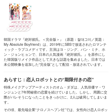
韓国ドラマ『絶対彼氏。＜完全版＞』（原題：절대그이／英題：
My Absolute Boyfriend）は、2019年にSBSで放送されたロマンテ
ィック・ラブコメディです。主演はヨ・ジング、バン・ミナ、ホ
ン・ジョンヒョンで、日本の人気漫画『絶対彼氏。』を原作にし
た韓国版リメイク作品として大きな話題を集めました。日本では
未公開映像を追加した“完全版”として配信・放送されています。
あらすじ：恋人ロボットとの“期限付きの恋”
特殊メイクアップアーティストのオム・ダダは、人気俳優マ・ワ
ンジュンと7年間秘密の恋愛を続けていました。しかし、周囲に交
際がバレそうになったことをきっかけに、2人は破局してしまいま
す。
その頃、最先端企業“クロノスヘブン社”では、女性向け恋人ロボッ