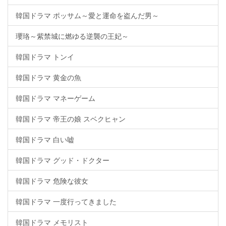
韓国ドラマ ポッサム～愛と運命を盗んだ男～
瓔珞～紫禁城に燃ゆる逆襲の王妃～
韓国ドラマ トンイ
韓国ドラマ 黄金の魚
韓国ドラマ マネーゲーム
韓国ドラマ 帝王の娘 スベクヒャン
韓国ドラマ 白い嘘
韓国ドラマ グッド・ドクター
韓国ドラマ 危険な彼女
韓国ドラマ 一度行ってきました
韓国ドラマ メモリスト