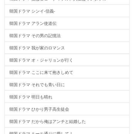
韓国ドラマ シンイ-信義-
韓国ドラマ アラン使道伝
韓国ドラマ その男の記憶法
韓国ドラマ 我が家のロマンス
韓国ドラマ オ・ジャリョンが行く
韓国ドラマ ここに来て抱きしめて
韓国ドラマ それでも青い日に
韓国ドラマ 明日も晴れ
韓国ドラマ ひかり男子高生徒会
韓国ドラマ だから俺はアンチと結婚した
韓国ドラマ ルール通りに愛して！