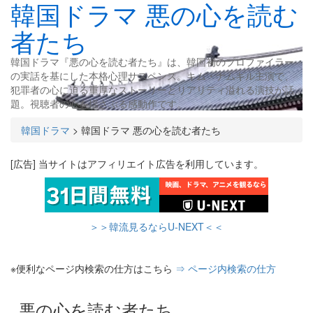
韓国ドラマ 悪の心を読む
者たち
韓国ドラマ『悪の心を読む者たち』は、韓国初のプロファイラー
の実話を基にした本格心理サスペンス。キム・ナムギル主演で、
犯罪者の心に迫る重厚なストーリーとリアリティ溢れる演技が話
題。視聴者の心を揺さぶる感動作です。
韓国ドラマ
>
韓国ドラマ 悪の心を読む者たち
[広告] 当サイトはアフィリエイト広告を利用しています。
＞＞韓流見るならU-NEXT＜＜
※便利なページ内検索の仕方はこちら
⇒ ページ内検索の仕方
悪の心を読む者たち