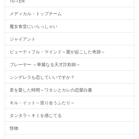
10-TEN
メディカル・トップチーム
魔女食堂にいらっしゃい
ジャイアント
ビューティフル・マインド～愛が起こした奇跡～
プレーヤー ～華麗なる天才詐欺師～
シンデレラも恋していいですか？
君を愛した時間～ワタシとカレの恋愛白書
キル・イット～巡り会うふたり～
タンタラ～キミを感じてる
怪物