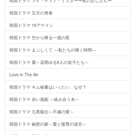
韓国ドラマ マイ・ディア・ミスター〜私のおじさん〜
韓国ドラマ 五月の青春
韓国ドラマ 18アゲイン
韓国ドラマ 空から降る一億の星
韓国ドラマ まぶしくて ―私たちの輝く時間―
韓国ドラマ 麗～花萌ゆる8人の皇子たち～
Love in The Air
韓国ドラマ キム秘書はいったい、なぜ？
韓国ドラマ 赤い風船 ～絡み合う糸～
韓国ドラマ 九尾狐伝～不滅の愛～
韓国ドラマ 秘密の家～愛と復讐の迷宮～