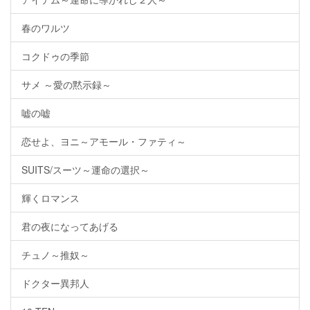
春のワルツ
コクドゥの季節
サメ ～愛の黙示録～
嘘の嘘
恋せよ、ヨニ～アモール・ファティ～
SUITS/スーツ～運命の選択～
輝くロマンス
君の夜になってあげる
チュノ～推奴～
ドクター異邦人