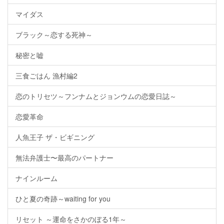
マイダス
ブラック～恋する死神～
秘密と嘘
三食ごはん 漁村編2
恋のトリセツ～フンナムとジョンウムの恋愛日誌～
恋愛革命
人魚王子 ザ・ビギニング
無法弁護士〜最高のパートナー
ナインルーム
ひと夏の奇跡～waiting for you
リセット ～運命をさかのぼる1年～