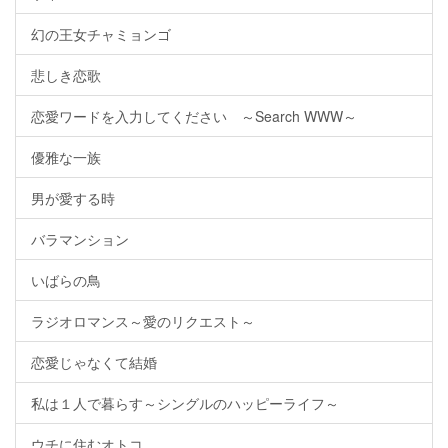
幻の王女チャミョンゴ
悲しき恋歌
恋愛ワードを入力してください ～Search WWW～
優雅な一族
男が愛する時
バラマンション
いばらの鳥
ラジオロマンス～愛のリクエスト～
恋愛じゃなくて結婚
私は１人で暮らす～シングルのハッピーライフ～
ウチに住むオトコ