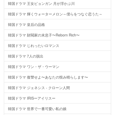
韓国ドラマ 王女ピョンガン 月が浮かぶ川
韓国ドラマ 輝くウォーターメロン～僕らをつなぐ恋うた～
韓国ドラマ 皇后の品格
韓国ドラマ 財閥家の末息子〜Reborn Rich〜
韓国ドラマ じれったいロマンス
韓国ドラマ 7人の脱出
韓国ドラマ ワン・ザ・ウーマン
韓国ドラマ 復讐せよ〜あなたの恨み晴らします〜
韓国ドラマ ジェネシス - クローン人間
韓国ドラマ IRISーアイリスー
韓国ドラマ 世界で一番可愛い私の娘