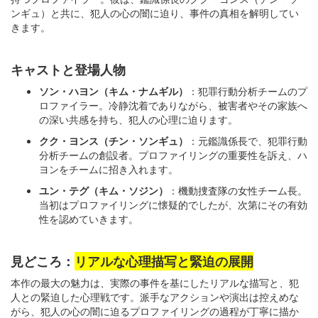
ンギュ）と共に、犯人の心の闇に迫り、事件の真相を解明してい
きます。
キャストと登場人物
ソン・ハヨン（キム・ナムギル）
：犯罪行動分析チームのプ
ロファイラー。冷静沈着でありながら、被害者やその家族へ
の深い共感を持ち、犯人の心理に迫ります。
クク・ヨンス（チン・ソンギュ）
：元鑑識係長で、犯罪行動
分析チームの創設者。プロファイリングの重要性を訴え、ハ
ヨンをチームに招き入れます。
ユン・テグ（キム・ソジン）
：機動捜査隊の女性チーム長。
当初はプロファイリングに懐疑的でしたが、次第にその有効
性を認めていきます。
見どころ：
リアルな心理描写と緊迫の展開
本作の最大の魅力は、実際の事件を基にしたリアルな描写と、犯
人との緊迫した心理戦です。派手なアクションや演出は控えめな
がら、犯人の心の闇に迫るプロファイリングの過程が丁寧に描か