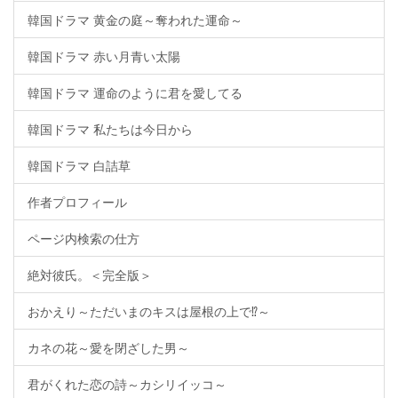
韓国ドラマ 黄金の庭～奪われた運命～
韓国ドラマ 赤い月青い太陽
韓国ドラマ 運命のように君を愛してる
韓国ドラマ 私たちは今日から
韓国ドラマ 白詰草
作者プロフィール
ページ内検索の仕方
絶対彼氏。＜完全版＞
おかえり～ただいまのキスは屋根の上で⁉～
カネの花～愛を閉ざした男～
君がくれた恋の詩～カシリイッコ～