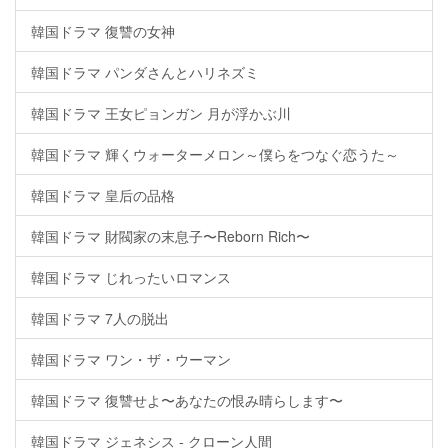
韓国ドラマ 復讐の女神
韓国ドラマ パンダさんとハリネズミ
韓国ドラマ 王女ピョンガン 月が浮かぶ川
韓国ドラマ 輝くウォーターメロン～僕らをつなぐ恋うた～
韓国ドラマ 皇后の品格
韓国ドラマ 財閥家の末息子〜Reborn Rich〜
韓国ドラマ じれったいロマンス
韓国ドラマ 7人の脱出
韓国ドラマ ワン・ザ・ウーマン
韓国ドラマ 復讐せよ〜あなたの恨み晴らします〜
韓国ドラマ ジェネシス - クローン人間