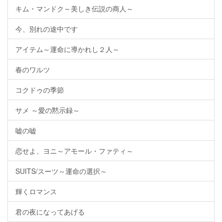
キム・マンドク～美しき伝説の商人～
今、別れの途中です
アイテム～運命に導かれし２人～
春のワルツ
コクドゥの季節
サメ ～愛の黙示録～
嘘の嘘
恋せよ、ヨニ～アモール・ファティ～
SUITS/スーツ～運命の選択～
輝くロマンス
君の夜になってあげる