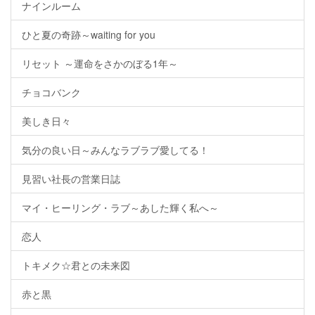
ナインルーム
ひと夏の奇跡～waiting for you
リセット ～運命をさかのぼる1年～
チョコバンク
美しき日々
気分の良い日～みんなラブラブ愛してる！
見習い社長の営業日誌
マイ・ヒーリング・ラブ～あした輝く私へ～
恋人
トキメク☆君との未来図
赤と黒