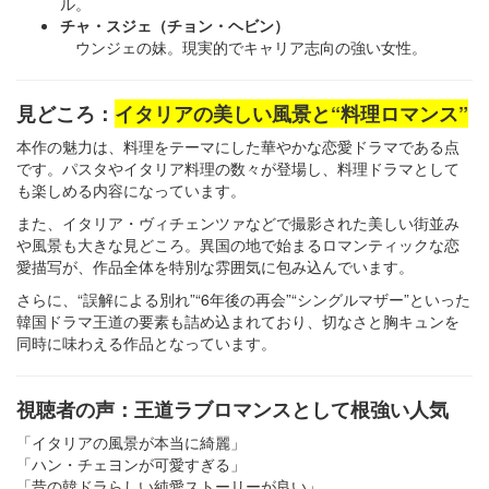
ル。
チャ・スジェ（チョン・ヘビン）
ウンジェの妹。現実的でキャリア志向の強い女性。
見どころ：
イタリアの美しい風景と“料理ロマンス”
本作の魅力は、料理をテーマにした華やかな恋愛ドラマである点
です。パスタやイタリア料理の数々が登場し、料理ドラマとして
も楽しめる内容になっています。
また、イタリア・ヴィチェンツァなどで撮影された美しい街並み
や風景も大きな見どころ。異国の地で始まるロマンティックな恋
愛描写が、作品全体を特別な雰囲気に包み込んでいます。
さらに、“誤解による別れ”“6年後の再会”“シングルマザー”といった
韓国ドラマ王道の要素も詰め込まれており、切なさと胸キュンを
同時に味わえる作品となっています。
視聴者の声：王道ラブロマンスとして根強い人気
「イタリアの風景が本当に綺麗」
「ハン・チェヨンが可愛すぎる」
「昔の韓ドラらしい純愛ストーリーが良い」