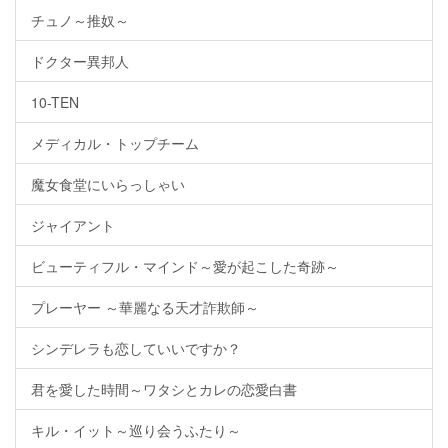
チュノ～推奴～
ドクター異邦人
10-TEN
メディカル・トップチーム
魔女食堂にいらっしゃい
ジャイアント
ビューティフル・マインド～愛が起こした奇跡～
プレーヤー ～華麗なる天才詐欺師～
シンデレラも恋していいですか？
君を愛した時間～ワタシとカレの恋愛白書
キル・イット～巡り会うふたり～