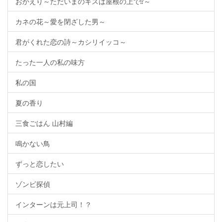
おかえり～ただいまのキスは屋根の上で⁉～
カネの花～愛を閉ざした男～
君がくれた恋の詩～カシリイッコ～
たった一人の私の味方
私の国
夏の香り
三食ごはん 山村編
鳴かない鳥
ずっと恋したい
ゾンビ探偵
インターンは元上司！？