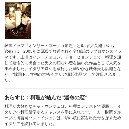
韓国ドラマ『オンリー・ユー』（原題：온리 유／英題：Only
You）は、2005年にSBSで放送された全16話のラブロマンスドラ
マです。主演はハン・チェヨン、チョ・ヒョンジェで、料理を通
じて運命的に出会った男女の切ない恋を描いた作品として人気を
集めました。イタリアロケを敢行した華やかな映像美も話題とな
り、“韓国ドラマ初の本格イタリア撮影作品”として注目されまし
た。
あらすじ：料理が結んだ“運命の恋”
料理が大好きなチャ・ウンジェは、料理コンテストで優勝し、イ
タリアへ料理留学するチャンスを手に入れます。一方、財閥グル
ープの御曹司ハン・イジュンは、幼い頃に家を出た母を探すため
イタリアを訪れていました。