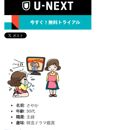
名前
: さやか
年齢
: 30代
職業
: 主婦
趣味
: 韓流ドラマ鑑賞