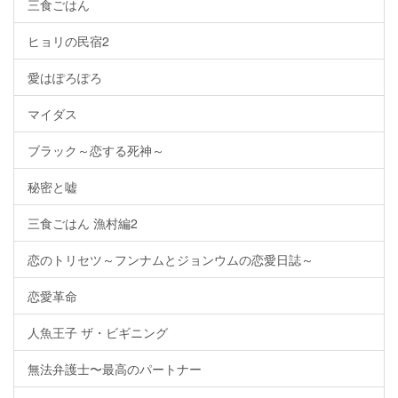
三食ごはん
ヒョリの民宿2
愛はぽろぽろ
マイダス
ブラック～恋する死神～
秘密と嘘
三食ごはん 漁村編2
恋のトリセツ～フンナムとジョンウムの恋愛日誌～
恋愛革命
人魚王子 ザ・ビギニング
無法弁護士〜最高のパートナー