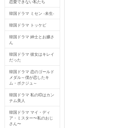
恋愛できない私たち
韓国ドラマ ミセン -未生-
韓国ドラマ トッケビ
韓国ドラマ 紳士とお嬢さ
ん
韓国ドラマ 彼女はキレイ
だった
韓国ドラマ 恋のゴールド
メダル～僕が恋したキ
ム・ボクジュ～
韓国ドラマ 私のIDはカン
ナム美人
韓国ドラマ マイ・ディ
ア・ミスター〜私のおじ
さん〜