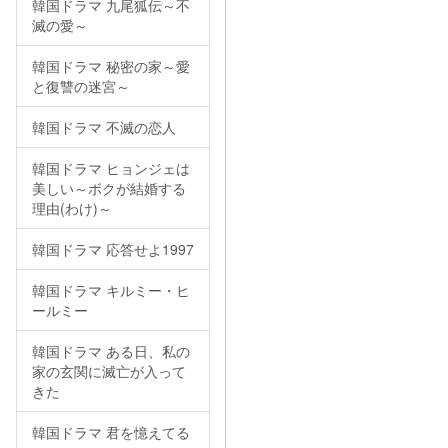
韓国ドラマ 九尾狐伝～不
滅の愛～
韓国ドラマ 秘密の家～愛
と復讐の迷宮～
韓国ドラマ 不滅の恋人
韓国ドラマ ヒョンジェは
美しい～ボクが結婚する
理由(わけ)～
韓国ドラマ 応答せよ1997
韓国ドラマ キルミー・ヒ
ールミー
韓国ドラマ ある日、私の
家の玄関に滅亡が入って
きた
韓国ドラマ 君を憶えてる