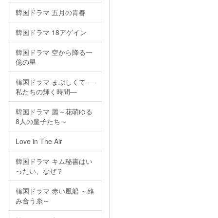
韓国ドラマ 五月の青春
韓国ドラマ 18アゲイン
韓国ドラマ 空から降る一
億の星
韓国ドラマ まぶしくて ―
私たちの輝く時間―
韓国ドラマ 麗～花萌ゆる
8人の皇子たち～
Love in The Air
韓国ドラマ キム秘書はい
ったい、なぜ？
韓国ドラマ 赤い風船 ～絡
み合う糸～