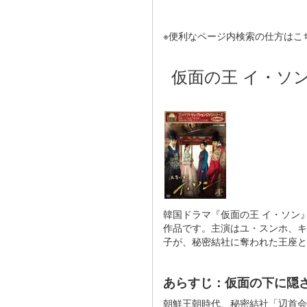
※便利なページ内検索の仕方はこ
仮面の王 イ・ソ
韓国ドラマ『仮面の王 イ・ソン』
作品です。主演はユ・スンホ、キ
子が、秘密結社に奪われた王座と
あらすじ：仮面の下に隠
朝鮮王朝時代、秘密結社「辺首会