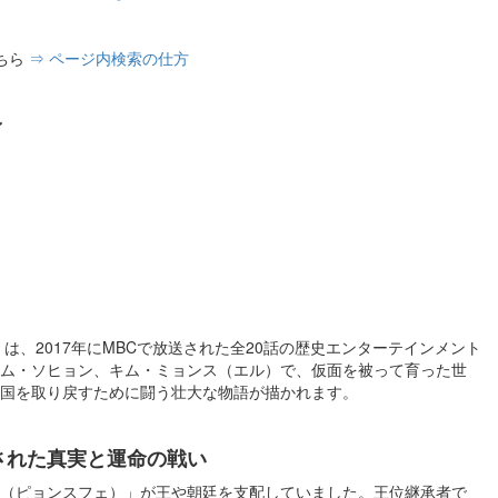
ちら
⇒ ページ内検索の仕方
ン
は、2017年にMBCで放送された全20話の歴史エンターテインメント
ム・ソヒョン、キム・ミョンス（エル）で、仮面を被って育った世
国を取り戻すために闘う壮大な物語が描かれます。
された真実と運命の戦い
（ピョンスフェ）」が王や朝廷を支配していました。王位継承者で