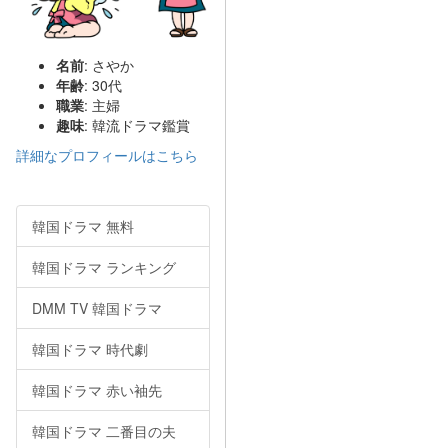
名前
: さやか
年齢
: 30代
職業
: 主婦
趣味
: 韓流ドラマ鑑賞
詳細なプロフィールはこちら
韓国ドラマ 無料
韓国ドラマ ランキング
DMM TV 韓国ドラマ
韓国ドラマ 時代劇
韓国ドラマ 赤い袖先
韓国ドラマ 二番目の夫