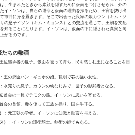
は、生まれたときから素顔を隠すために仮面をつけさせられ、外の
たイ・ソンは、自らの運命と仮面の理由を探るため、王宮を抜け出
て市井に身を置きます。そこで出会った良家の娘カウン（キム・ソ
りの息子イソン（キム・ミョンス）との交流を通じて、王朝を支配
を知ることになります。イ・ソンは、仮面の下に隠された真実と向
ち上がるのです。
優たちの熱演
王位継承者の世子。仮面を被って育ち、民を慈しむ王になることを目
：王の忠臣ハン・ギュホの娘。聡明で芯の強い女性。
：水売りの息子。カウンの幼なじみで、世子の影武者となる。
辺首会の一員でテモクの孫。イ・ソンに思いを寄せる。
首会の首領。毒を使って王族を操り、国を牛耳る。
）
：元王朝の学者。イ・ソンに知識と助言を与える。
ス）
：イ・ソンの護衛騎士。剣術の師でもある。