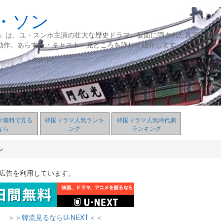
・ソン
ン』は、ユ・スンホ主演の壮大な歴史ドラマ。仮面に隠された真実と運命
動作。あらすじ・キャスト・見どころを詳しく紹介します。
マ無料で見る
韓国ドラマ人気ランキ
韓国ドラマ人気時代劇
なら
ング
ランキング
ン
ト広告を利用しています。
＞＞韓流見るならU-NEXT＜＜