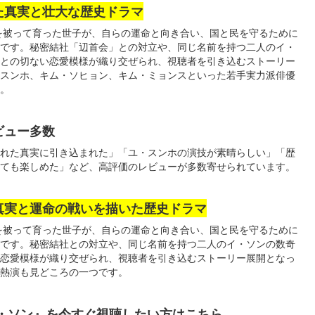
た真実と壮大な歴史ドラマ
を被って育った世子が、自らの運命と向き合い、国と民を守るために
です。秘密結社「辺首会」との対立や、同じ名前を持つ二人のイ・
との切ない恋愛模様が織り交ぜられ、視聴者を引き込むストーリー
スンホ、キム・ソヒョン、キム・ミョンスといった若手実力派俳優
。
ビュー多数
れた真実に引き込まれた」「ユ・スンホの演技が素晴らしい」「歴
ても楽しめた」など、高評価のレビューが多数寄せられています。
真実と運命の戦いを描いた歴史ドラマ
を被って育った世子が、自らの運命と向き合い、国と民を守るために
です。秘密結社との対立や、同じ名前を持つ二人のイ・ソンの数奇
恋愛模様が織り交ぜられ、視聴者を引き込むストーリー展開となっ
熱演も見どころの一つです。
イ・ソン』を今すぐ視聴したい方はこちら