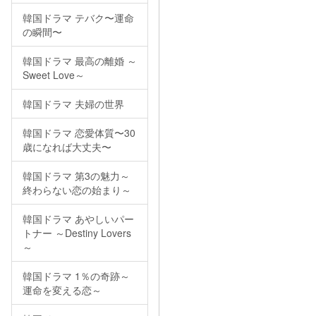
韓国ドラマ テバク〜運命
の瞬間〜
韓国ドラマ 最高の離婚 ～
Sweet Love～
韓国ドラマ 夫婦の世界
韓国ドラマ 恋愛体質〜30
歳になれば大丈夫〜
韓国ドラマ 第3の魅力～
終わらない恋の始まり～
韓国ドラマ あやしいパー
トナー ～Destiny Lovers
～
韓国ドラマ 1％の奇跡～
運命を変える恋～