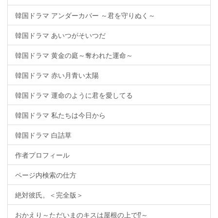
韓国ドラマ アンダーカバー ～君を守りぬく～
韓国ドラマ あいつがそいつだ
韓国ドラマ 黄金の庭～奪われた運命～
韓国ドラマ 赤い月青い太陽
韓国ドラマ 運命のように君を愛してる
韓国ドラマ 私たちは今日から
韓国ドラマ 白詰草
作者プロフィール
ページ内検索の仕方
絶対彼氏。＜完全版＞
おかえり～ただいまのキスは屋根の上で⁉～