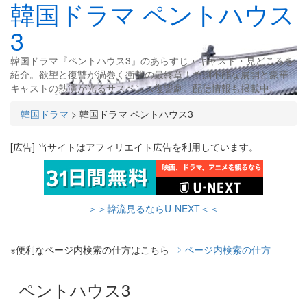
韓国ドラマ ペントハウス
3
韓国ドラマ『ペントハウス3』のあらすじ・キャスト・見どころを
紹介。欲望と復讐が渦巻く衝撃の最終章！予測不能な展開と豪華
キャストの熱演が光るサスペンス復讐劇。配信情報も掲載中。
韓国ドラマ
>
韓国ドラマ ペントハウス3
[広告] 当サイトはアフィリエイト広告を利用しています。
＞＞韓流見るならU-NEXT＜＜
※便利なページ内検索の仕方はこちら
⇒ ページ内検索の仕方
ペントハウス3