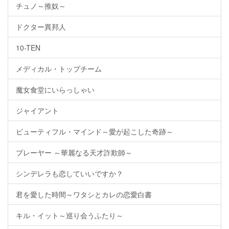
チュノ～推奴～
ドクター異邦人
10-TEN
メディカル・トップチーム
魔女食堂にいらっしゃい
ジャイアント
ビューティフル・マインド～愛が起こした奇跡～
プレーヤー ～華麗なる天才詐欺師～
シンデレラも恋していいですか？
君を愛した時間～ワタシとカレの恋愛白書
キル・イット～巡り会うふたり～