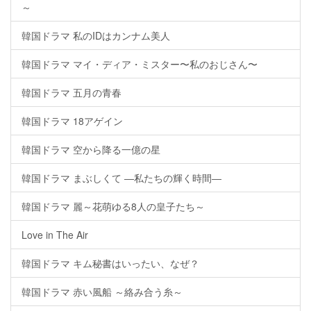
～
韓国ドラマ 私のIDはカンナム美人
韓国ドラマ マイ・ディア・ミスター〜私のおじさん〜
韓国ドラマ 五月の青春
韓国ドラマ 18アゲイン
韓国ドラマ 空から降る一億の星
韓国ドラマ まぶしくて ―私たちの輝く時間―
韓国ドラマ 麗～花萌ゆる8人の皇子たち～
Love in The Air
韓国ドラマ キム秘書はいったい、なぜ？
韓国ドラマ 赤い風船 ～絡み合う糸～