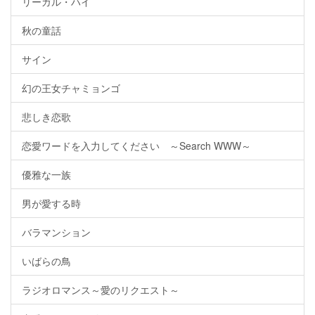
リーガル・ハイ
秋の童話
サイン
幻の王女チャミョンゴ
悲しき恋歌
恋愛ワードを入力してください ～Search WWW～
優雅な一族
男が愛する時
バラマンション
いばらの鳥
ラジオロマンス～愛のリクエスト～