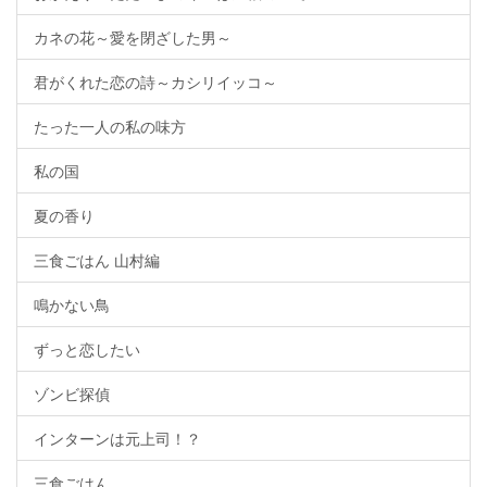
カネの花～愛を閉ざした男～
君がくれた恋の詩～カシリイッコ～
たった一人の私の味方
私の国
夏の香り
三食ごはん 山村編
鳴かない鳥
ずっと恋したい
ゾンビ探偵
インターンは元上司！？
三食ごはん