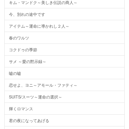
キム・マンドク～美しき伝説の商人～
今、別れの途中です
アイテム～運命に導かれし２人～
春のワルツ
コクドゥの季節
サメ ～愛の黙示録～
嘘の嘘
恋せよ、ヨニ～アモール・ファティ～
SUITS/スーツ～運命の選択～
輝くロマンス
君の夜になってあげる