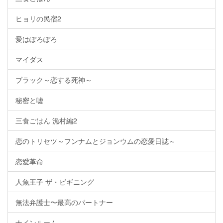
ヒョリの民宿2
愛はぽろぽろ
マイダス
ブラック～恋する死神～
秘密と嘘
三食ごはん 漁村編2
恋のトリセツ～フンナムとジョンウムの恋愛日誌～
恋愛革命
人魚王子 ザ・ビギニング
無法弁護士〜最高のパートナー
ナインルーム