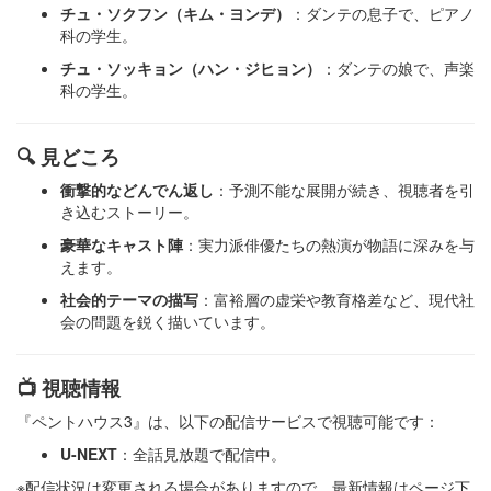
チュ・ソクフン（キム・ヨンデ）
：​ダンテの息子で、ピアノ
科の学生。​
チュ・ソッキョン（ハン・ジヒョン）
：​ダンテの娘で、声楽
科の学生。​
🔍 見どころ
衝撃的などんでん返し
：​予測不能な展開が続き、視聴者を引
き込むストーリー。​
豪華なキャスト陣
：​実力派俳優たちの熱演が物語に深みを与
えます。​
社会的テーマの描写
：​富裕層の虚栄や教育格差など、現代社
会の問題を鋭く描いています。​
📺 視聴情報
『ペントハウス3』は、以下の配信サービスで視聴可能です：​
U-NEXT
：​全話見放題で配信中。​
※配信状況は変更される場合がありますので、最新情報はページ下