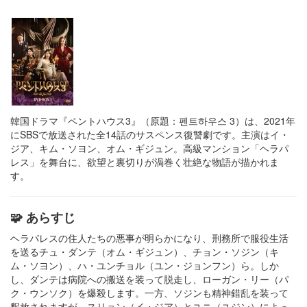
韓国ドラマ『ペントハウス3』（原題：펜트하우스 3）は、2021年
にSBSで放送された全14話のサスペンス復讐劇です。​主演はイ・
ジア、キム・ソヨン、オム・ギジュン。​高級マンション「ヘラパ
レス」を舞台に、欲望と裏切りが渦巻く壮絶な物語が描かれま
す。
🧩 あらすじ
ヘラパレスの住人たちの悪事が明らかになり、刑務所で服役生活
を送るチュ・ダンテ（オム・ギジュン）、チョン・ソジン（キ
ム・ソヨン）、ハ・ユンチョル（ユン・ジョンフン）ら。​しか
し、ダンテは病院への搬送を装って脱走し、ローガン・リー（パ
ク・ウンソク）を爆殺します。​一方、ソジンも精神錯乱を装って
釈放されますが、スリョン（イ・ジア）とユニ（ユジン）によっ