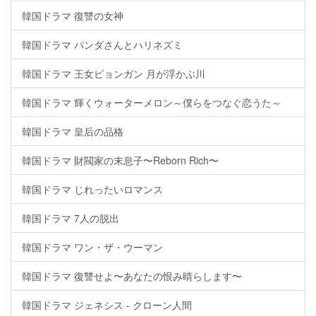
韓国ドラマ 復讐の女神
韓国ドラマ パンダさんとハリネズミ
韓国ドラマ 王女ピョンガン 月が浮かぶ川
韓国ドラマ 輝くウォーターメロン～僕らをつなぐ恋うた～
韓国ドラマ 皇后の品格
韓国ドラマ 財閥家の末息子〜Reborn Rich〜
韓国ドラマ じれったいロマンス
韓国ドラマ 7人の脱出
韓国ドラマ ワン・ザ・ウーマン
韓国ドラマ 復讐せよ〜あなたの恨み晴らします〜
韓国ドラマ ジェネシス - クローン人間