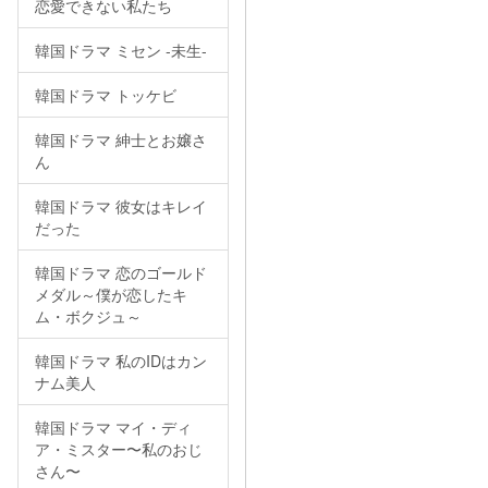
恋愛できない私たち
韓国ドラマ ミセン -未生-
韓国ドラマ トッケビ
韓国ドラマ 紳士とお嬢さ
ん
韓国ドラマ 彼女はキレイ
だった
韓国ドラマ 恋のゴールド
メダル～僕が恋したキ
ム・ボクジュ～
韓国ドラマ 私のIDはカン
ナム美人
韓国ドラマ マイ・ディ
ア・ミスター〜私のおじ
さん〜