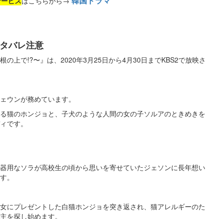
韓国ドラマ
サービス
はこちらから→
ネタバレ注意
上で!?〜』は、2020年3月25日から4月30日までKBS2で放映さ
イェウンが務めています。
る猫のホンジョと、子犬のような人間の女の子ソルアのときめきを
です​​。
器用なソラが高校生の頃から思いを寄せていたジェソンに長年想い
す。
女にプレゼントした白猫ホンジョを突き返され、猫アレルギーのた
主を探し始めます。