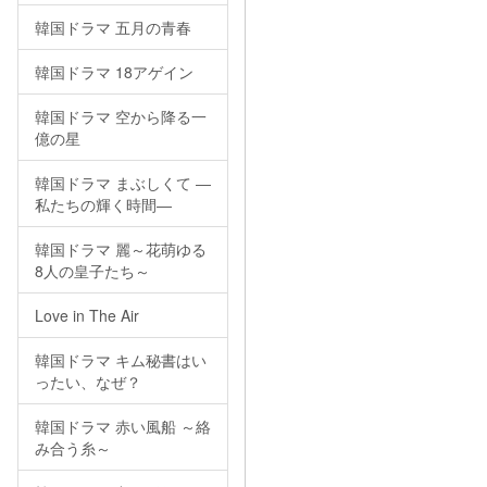
韓国ドラマ 五月の青春
韓国ドラマ 18アゲイン
韓国ドラマ 空から降る一
億の星
韓国ドラマ まぶしくて ―
私たちの輝く時間―
韓国ドラマ 麗～花萌ゆる
8人の皇子たち～
Love in The Air
韓国ドラマ キム秘書はい
ったい、なぜ？
韓国ドラマ 赤い風船 ～絡
み合う糸～