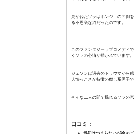
見かねたソラはホンジョの面倒を
る不思議な猫だったのです​​​​。
このファンタジーラブコメディで
くソラの心情が描かれています。
ジェソンは過去のトラウマから感
人懐っこさが特徴の癒し系男子で
そんな二人の間で揺れるソラの恋
口コミ：
最初はつまらないが徐々に