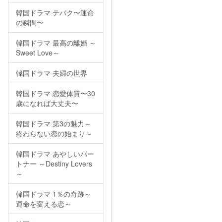
韓国ドラマ テバク〜運命
の瞬間〜
韓国ドラマ 最高の離婚 ～
Sweet Love～
韓国ドラマ 夫婦の世界
韓国ドラマ 恋愛体質〜30
歳になれば大丈夫〜
韓国ドラマ 第3の魅力～
終わらない恋の始まり～
韓国ドラマ あやしいパー
トナー ～Destiny Lovers
～
韓国ドラマ 1％の奇跡～
運命を変える恋～