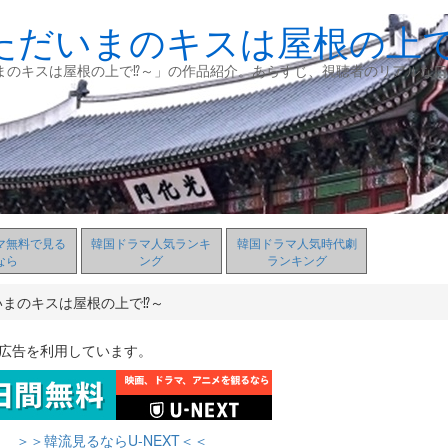
ただいまのキスは屋根の上で
まのキスは屋根の上で⁉～」の作品紹介。あらすじ、視聴者のリアルな口
マ無料で見る
韓国ドラマ人気ランキ
韓国ドラマ人気時代劇
なら
ング
ランキング
いまのキスは屋根の上で⁉～
ト広告を利用しています。
＞＞韓流見るならU-NEXT＜＜