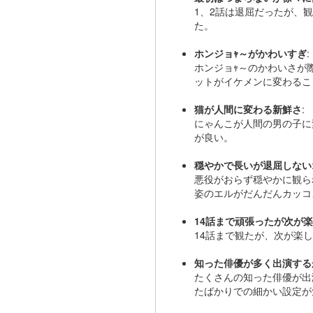
1、2話は退屈だったが、
た。
ホンジョｬ～がかわいすぎ
:
ホンジョｬ～のかわいさが
ットがイケメンに変わるこ
猫が人間に変わる新鮮さ
:
にゃんこが人間の男の子に
が良い。
穏やかで長いが退屈しない
悪役がおらず穏やかに観ら
姿のエルがだんだんカッコ
14話まで頑張ったが次が
14話まで観たが、次が楽
知った俳優が多く出演する
たくさんの知った俳優が出
たばかりでの細かい設定が