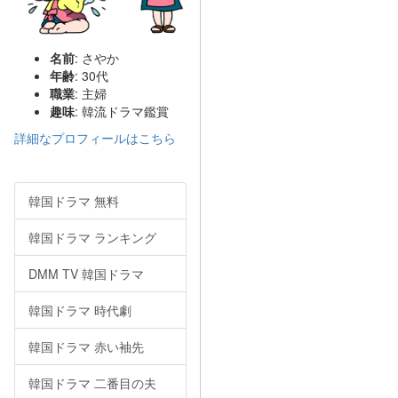
名前
: さやか
年齢
: 30代
職業
: 主婦
趣味
: 韓流ドラマ鑑賞
詳細なプロフィールはこちら
韓国ドラマ 無料
韓国ドラマ ランキング
DMM TV 韓国ドラマ
韓国ドラマ 時代劇
韓国ドラマ 赤い袖先
韓国ドラマ 二番目の夫