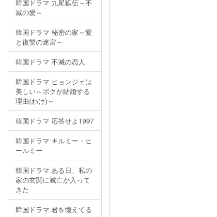
韓国ドラマ 九尾狐伝～不
滅の愛～
韓国ドラマ 秘密の家～愛
と復讐の迷宮～
韓国ドラマ 不滅の恋人
韓国ドラマ ヒョンジェは
美しい～ボクが結婚する
理由(わけ)～
韓国ドラマ 応答せよ1997
韓国ドラマ キルミー・ヒ
ールミー
韓国ドラマ ある日、私の
家の玄関に滅亡が入って
きた
韓国ドラマ 君を憶えてる