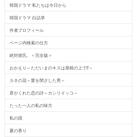
韓国ドラマ 私たちは今日から
韓国ドラマ 白詰草
作者プロフィール
ページ内検索の仕方
絶対彼氏。＜完全版＞
おかえり～ただいまのキスは屋根の上で⁉～
カネの花～愛を閉ざした男～
君がくれた恋の詩～カシリイッコ～
たった一人の私の味方
私の国
夏の香り