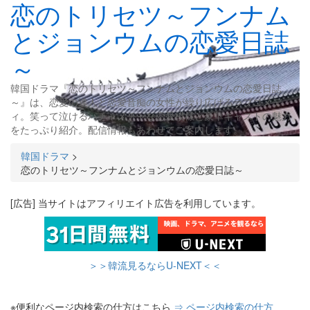
恋のトリセツ～フンナム
とジョンウムの恋愛日誌
～
韓国ドラマ『恋のトリセツ～フンナムとジョンウムの恋愛日誌
～』は、恋愛の達人と恋愛音痴の女性が繰り広げるラブコメデ
ィ。笑って泣けるハチャメチャな恋愛模様と豪華キャストの魅力
をたっぷり紹介。配信情報もあわせてご案内します。
韓国ドラマ
>
恋のトリセツ～フンナムとジョンウムの恋愛日誌～
[広告] 当サイトはアフィリエイト広告を利用しています。
＞＞韓流見るならU-NEXT＜＜
※便利なページ内検索の仕方はこちら
⇒ ページ内検索の仕方