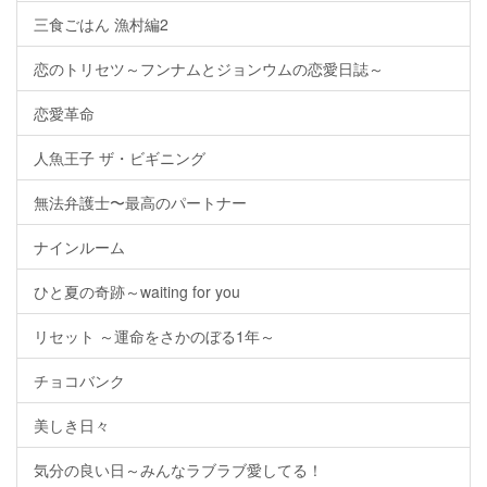
三食ごはん 漁村編2
恋のトリセツ～フンナムとジョンウムの恋愛日誌～
恋愛革命
人魚王子 ザ・ビギニング
無法弁護士〜最高のパートナー
ナインルーム
ひと夏の奇跡～waiting for you
リセット ～運命をさかのぼる1年～
チョコバンク
美しき日々
気分の良い日～みんなラブラブ愛してる！