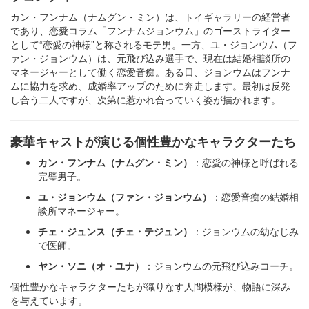
カン・フンナム（ナムグン・ミン）は、トイギャラリーの経営者
であり、恋愛コラム「フンナムジョンウム」のゴーストライター
として“恋愛の神様”と称されるモテ男。一方、ユ・ジョンウム（フ
ァン・ジョンウム）は、元飛び込み選手で、現在は結婚相談所の
マネージャーとして働く恋愛音痴。ある日、ジョンウムはフンナ
ムに協力を求め、成婚率アップのために奔走します。最初は反発
し合う二人ですが、次第に惹かれ合っていく姿が描かれます。​
豪華キャストが演じる個性豊かなキャラクターたち
カン・フンナム（ナムグン・ミン）
：恋愛の神様と呼ばれる
完璧男子。
ユ・ジョンウム（ファン・ジョンウム）
：恋愛音痴の結婚相
談所マネージャー。
チェ・ジュンス（チェ・テジュン）
：ジョンウムの幼なじみ
で医師。
ヤン・ソニ（オ・ユナ）
：ジョンウムの元飛び込みコーチ。​
個性豊かなキャラクターたちが織りなす人間模様が、物語に深み
を与えています。​