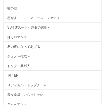
嘘の嘘
恋せよ、ヨニ～アモール・ファティ～
SUITS/スーツ～運命の選択～
輝くロマンス
君の夜になってあげる
チュノ～推奴～
ドクター異邦人
10-TEN
メディカル・トップチーム
魔女食堂にいらっしゃい
ジャイアント