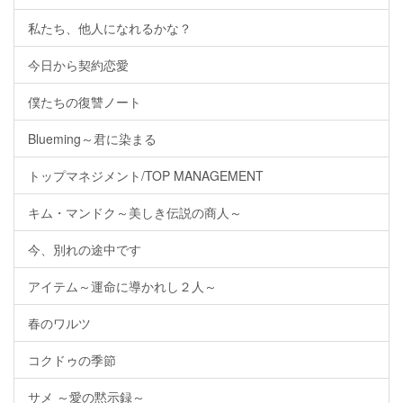
私たち、他人になれるかな？
今日から契約恋愛
僕たちの復讐ノート
Blueming～君に染まる
トップマネジメント/TOP MANAGEMENT
キム・マンドク～美しき伝説の商人～
今、別れの途中です
アイテム～運命に導かれし２人～
春のワルツ
コクドゥの季節
サメ ～愛の黙示録～