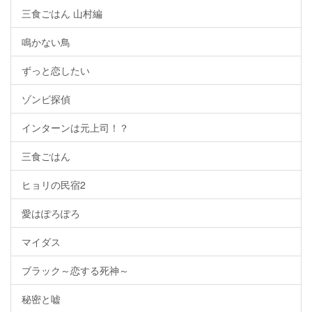
三食ごはん 山村編
鳴かない鳥
ずっと恋したい
ゾンビ探偵
インターンは元上司！？
三食ごはん
ヒョリの民宿2
愛はぽろぽろ
マイダス
ブラック～恋する死神～
秘密と嘘