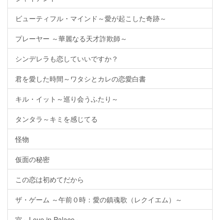
ビューティフル・マインド～愛が起こした奇跡～
プレーヤー ～華麗なる天才詐欺師～
シンデレラも恋していいですか？
君を愛した時間～ワタシとカレの恋愛白書
キル・イット～巡り会うふたり～
タンタラ～キミを感じてる
怪物
仮面の秘密
この恋は初めてだから
ザ・ゲーム ～午前０時：愛の鎮魂歌（レクイエム）～
宮～Love in Palace～