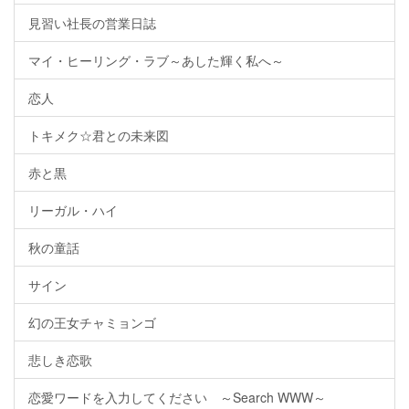
見習い社長の営業日誌
マイ・ヒーリング・ラブ～あした輝く私へ～
恋人
トキメク☆君との未来図
赤と黒
リーガル・ハイ
秋の童話
サイン
幻の王女チャミョンゴ
悲しき恋歌
恋愛ワードを入力してください ～Search WWW～