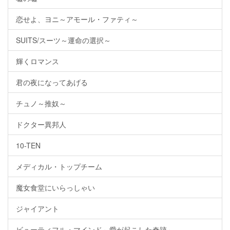
恋せよ、ヨニ～アモール・ファティ～
SUITS/スーツ～運命の選択～
輝くロマンス
君の夜になってあげる
チュノ～推奴～
ドクター異邦人
10-TEN
メディカル・トップチーム
魔女食堂にいらっしゃい
ジャイアント
ビューティフル・マインド～愛が起こした奇跡～