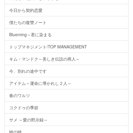
今日から契約恋愛
僕たちの復讐ノート
Blueming～君に染まる
トップマネジメント/TOP MANAGEMENT
キム・マンドク～美しき伝説の商人～
今、別れの途中です
アイテム～運命に導かれし２人～
春のワルツ
コクドゥの季節
サメ ～愛の黙示録～
嘘の嘘