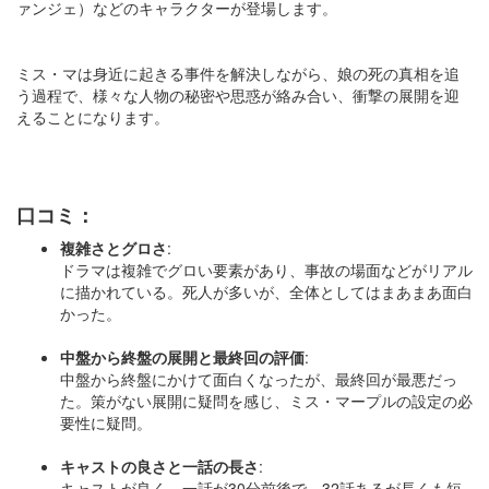
ァンジェ）などのキャラクターが登場します。
ミス・マは身近に起きる事件を解決しながら、娘の死の真相を追
う過程で、様々な人物の秘密や思惑が絡み合い、衝撃の展開を迎
えることになります​​​​。
口コミ：
複雑さとグロさ
:
ドラマは複雑でグロい要素があり、事故の場面などがリアル
に描かれている。死人が多いが、全体としてはまあまあ面白
かった。
中盤から終盤の展開と最終回の評価
:
中盤から終盤にかけて面白くなったが、最終回が最悪だっ
た。策がない展開に疑問を感じ、ミス・マープルの設定の必
要性に疑問。
キャストの良さと一話の長さ
:
キャストが良く、一話が30分前後で、32話あるが長くも短