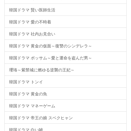
韓国ドラマ 賢い医師生活
韓国ドラマ 愛の不時着
韓国ドラマ 社内お見合い
韓国ドラマ 黄金の仮面～復讐のシンデレラ～
韓国ドラマ ポッサム～愛と運命を盗んだ男～
瓔珞～紫禁城に燃ゆる逆襲の王妃～
韓国ドラマ トンイ
韓国ドラマ 黄金の魚
韓国ドラマ マネーゲーム
韓国ドラマ 帝王の娘 スベクヒャン
韓国ドラマ 白い嘘