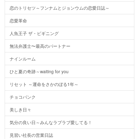
恋のトリセツ～フンナムとジョンウムの恋愛日誌～
恋愛革命
人魚王子 ザ・ビギニング
無法弁護士〜最高のパートナー
ナインルーム
ひと夏の奇跡～waiting for you
リセット ～運命をさかのぼる1年～
チョコバンク
美しき日々
気分の良い日～みんなラブラブ愛してる！
見習い社長の営業日誌