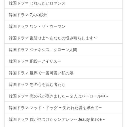
韓国ドラマ じれったいロマンス
韓国ドラマ 7人の脱出
韓国ドラマ ワン・ザ・ウーマン
韓国ドラマ 復讐せよ〜あなたの恨み晴らします〜
韓国ドラマ ジェネシス - クローン人間
韓国ドラマ IRISーアイリスー
韓国ドラマ 世界で一番可愛い私の娘
韓国ドラマ 悪の心を読む者たち
韓国ドラマ 恋の花が咲きました～２人はパトロール中～
韓国ドラマ マッド・ドッグ 〜失われた愛を求めて〜
韓国ドラマ 僕が見つけたシンデレラ～Beauty Inside～