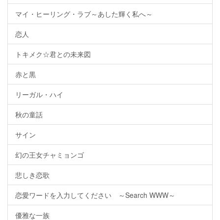
マイ・ヒーリング・ラブ～あした輝く私へ～
恋人
トキメク☆君との未来図
赤と黒
リーガル・ハイ
秋の童話
サイン
幻の王女チャミョンゴ
悲しき恋歌
恋愛ワードを入力してください ～Search WWW～
優雅な一族