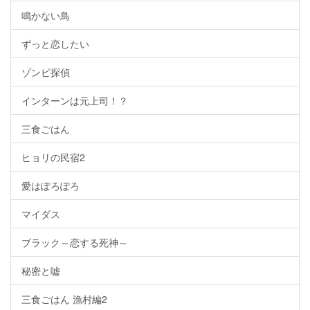
鳴かない鳥
ずっと恋したい
ゾンビ探偵
インターンは元上司！？
三食ごはん
ヒョリの民宿2
愛はぽろぽろ
マイダス
ブラック～恋する死神～
秘密と嘘
三食ごはん 漁村編2