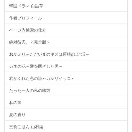
韓国ドラマ 白詰草
作者プロフィール
ページ内検索の仕方
絶対彼氏。＜完全版＞
おかえり～ただいまのキスは屋根の上で⁉～
カネの花～愛を閉ざした男～
君がくれた恋の詩～カシリイッコ～
たった一人の私の味方
私の国
夏の香り
三食ごはん 山村編