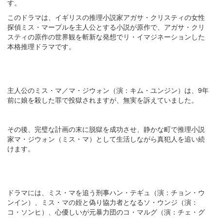
す。
このドラマは、イギリスの推理小説家アガサ・クリスティの女性
探偵ミス・マープルを主人公とする小説が原作で、アガサ・クリ
スティの原作の世界観を斬新な発想でリ・イマジネーションした
本格推理ドラマです​​​​。
主人公のミス・マ／マ・ジウォン（演：キム・ユンジン）は、9年
前に娘を殺した罪で投獄されますが、無実を訴えていました。
その後、完璧な計画の末に脱獄を成功させ、静かな町で推理小説
家マ・ジウォン（ミス・マ）として生活しながら真犯人を追い続
けます​​​​。
ドラマには、ミス・マを追う刑事ハン・テギュ（演：チョン・ウ
ンイン）、ミス・マの姪と偽り協力者となるソ・ウンジ（演：
コ・ソンヒ）、心優しいが元暴力団のコ・マルグ（演：チェ・グ