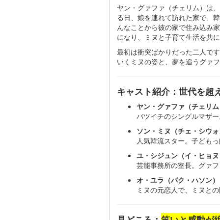
ヤン・グァファ（チェリム）は、
る日、娘を連れて訪れた家で、韓
んなことから彼の家で住み込み家
になり、ミヌと子育て生活を共に
最初は衝突ばかりだった二人です
いくミヌの姿と、夢を追うグァフ
キャスト紹介：世代を超
ヤン・グァファ（チェリム
バツイチのシングルマザー
ソン・ミヌ（チェ・シウォ
人気韓流スター。子どもっ
ユ・シジュン（イ・ヒョヌ
芸能事務所の室長。グァフ
オ・ユラ（パク・ハソン）
ミヌの元恋人で、ミヌとの
見どころ：
笑いと感動が