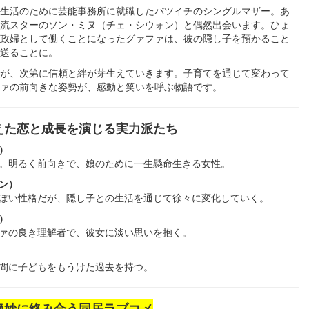
生活のために芸能事務所に就職したバツイチのシングルマザー。あ
流スターのソン・ミヌ（チェ・シウォン）と偶然出会います。ひょ
政婦として働くことになったグァファは、彼の隠し子を預かること
送ることに。
が、次第に信頼と絆が芽生えていきます。子育てを通じて変わって
ァの前向きな姿勢が、感動と笑いを呼ぶ物語です。
えた恋と成長を演じる実力派たち
）
。明るく前向きで、娘のために一生懸命生きる女性。
ン）
ぽい性格だが、隠し子との生活を通じて徐々に変化していく。
）
ァの良き理解者で、彼女に淡い思いを抱く。
間に子どもをもうけた過去を持つ。
絶妙に絡み合う同居ラブコメ