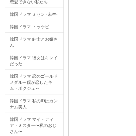
恋愛できない私たち
韓国ドラマ ミセン -未生-
韓国ドラマ トッケビ
韓国ドラマ 紳士とお嬢さ
ん
韓国ドラマ 彼女はキレイ
だった
韓国ドラマ 恋のゴールド
メダル～僕が恋したキ
ム・ボクジュ～
韓国ドラマ 私のIDはカン
ナム美人
韓国ドラマ マイ・ディ
ア・ミスター〜私のおじ
さん〜