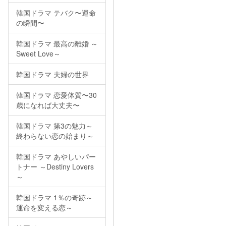
韓国ドラマ テバク〜運命
の瞬間〜
韓国ドラマ 最高の離婚 ～
Sweet Love～
韓国ドラマ 夫婦の世界
韓国ドラマ 恋愛体質〜30
歳になれば大丈夫〜
韓国ドラマ 第3の魅力～
終わらない恋の始まり～
韓国ドラマ あやしいパー
トナー ～Destiny Lovers
～
韓国ドラマ 1％の奇跡～
運命を変える恋～