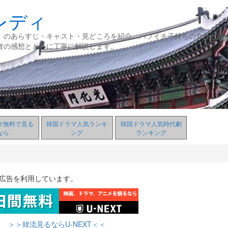
レディ
』のあらすじ・キャスト・見どころを紹介。バツイチ子持ちの女性と韓
者の感想とともに丁寧に解説します。
マ無料で見る
韓国ドラマ人気ランキ
韓国ドラマ人気時代劇
なら
ング
ランキング
ィ
ト広告を利用しています。
＞＞韓流見るならU-NEXT＜＜