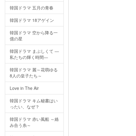
韓国ドラマ 五月の青春
韓国ドラマ 18アゲイン
韓国ドラマ 空から降る一
億の星
韓国ドラマ まぶしくて ―
私たちの輝く時間―
韓国ドラマ 麗～花萌ゆる
8人の皇子たち～
Love in The Air
韓国ドラマ キム秘書はい
ったい、なぜ？
韓国ドラマ 赤い風船 ～絡
み合う糸～