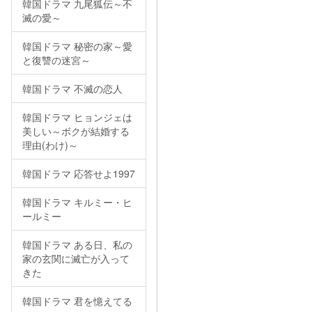
韓国ドラマ 九尾狐伝～不
滅の愛～
韓国ドラマ 秘密の家～愛
と復讐の迷宮～
韓国ドラマ 不滅の恋人
韓国ドラマ ヒョンジェは
美しい～ボクが結婚する
理由(わけ)～
韓国ドラマ 応答せよ1997
韓国ドラマ キルミー・ヒ
ールミー
韓国ドラマ ある日、私の
家の玄関に滅亡が入って
きた
韓国ドラマ 君を憶えてる