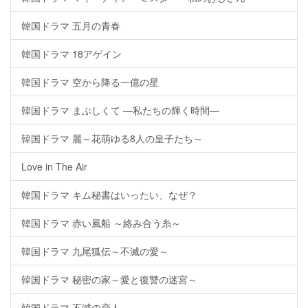
韓国ドラマ 五月の青春
韓国ドラマ 18アゲイン
韓国ドラマ 空から降る一億の星
韓国ドラマ まぶしくて ―私たちの輝く時間―
韓国ドラマ 麗～花萌ゆる8人の皇子たち～
Love in The Air
韓国ドラマ キム秘書はいったい、なぜ？
韓国ドラマ 赤い風船 ～絡み合う糸～
韓国ドラマ 九尾狐伝～不滅の愛～
韓国ドラマ 秘密の家～愛と復讐の迷宮～
韓国ドラマ 不滅の恋人