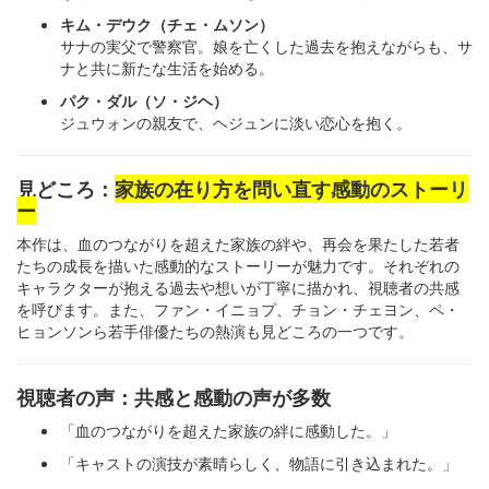
キム・デウク（チェ・ムソン）
サナの実父で警察官。娘を亡くした過去を抱えながらも、サ
ナと共に新たな生活を始める。
パク・ダル（ソ・ジヘ）
ジュウォンの親友で、ヘジュンに淡い恋心を抱く。
見どころ：
家族の在り方を問い直す感動のストーリ
ー
本作は、血のつながりを超えた家族の絆や、再会を果たした若者
たちの成長を描いた感動的なストーリーが魅力です。それぞれの
キャラクターが抱える過去や想いが丁寧に描かれ、視聴者の共感
を呼びます。また、ファン・イニョプ、チョン・チェヨン、ペ・
ヒョンソンら若手俳優たちの熱演も見どころの一つです。
視聴者の声：共感と感動の声が多数
「血のつながりを超えた家族の絆に感動した。」
「キャストの演技が素晴らしく、物語に引き込まれた。」