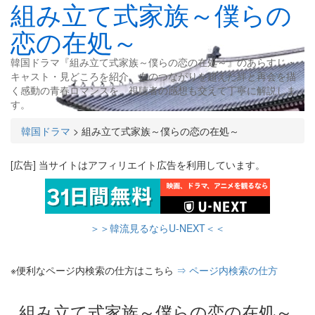
組み立て式家族～僕らの
恋の在処～
韓国ドラマ『組み立て式家族～僕らの恋の在処～』のあらすじ・
キャスト・見どころを紹介。血のつながりを超えた絆と再会を描
く感動の青春ロマンスを、視聴者の感想も交えて丁寧に解説しま
す。
韓国ドラマ
>
組み立て式家族～僕らの恋の在処～
[広告] 当サイトはアフィリエイト広告を利用しています。
＞＞韓流見るならU-NEXT＜＜
※便利なページ内検索の仕方はこちら
⇒ ページ内検索の仕方
組み立て式家族～僕らの恋の在処～