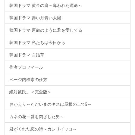
韓国ドラマ 黄金の庭～奪われた運命～
韓国ドラマ 赤い月青い太陽
韓国ドラマ 運命のように君を愛してる
韓国ドラマ 私たちは今日から
韓国ドラマ 白詰草
作者プロフィール
ページ内検索の仕方
絶対彼氏。＜完全版＞
おかえり～ただいまのキスは屋根の上で⁉～
カネの花～愛を閉ざした男～
君がくれた恋の詩～カシリイッコ～