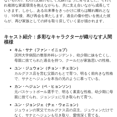
れ複雑な家庭環境を抱えながらも、共に支え合いながら成長して
いきます。しかし、ある出来事をきっかけに彼らは離れ離れとな
り、10年後、再び再会を果たします。過去の傷や想いを抱えた彼
らが、再び家族としての絆を取り戻していく姿が描かれます。
キャスト紹介：多彩なキャラクターが織りなす人間
模様
キム・サナ（ファン・イニョプ）
溟州大学病院の整形外科レジデント。幼少期に妹を亡くし、
母親に捨てられた過去を持つ。クールだが家族思いの性格。
ユン・ジュウォン（チョン・チェヨン）
カルグクス店を営む父親のもとで育つ。明るく前向きな性格
で、サナとヘジュンを本当の兄のように慕っている。
カン・ヘジュン（ペ・ヒョンソン）
元バスケットボール選手で、明るく素直な性格。幼少期に母
親に捨てられ、ジョンジェに引き取られて育つ。
ユン・ジョンジェ（チェ・ウォニョン）
ジュウォンの実父でカルグクス店の店主。ジュウォンだけで
なく、サナとヘジュンも引き取り、愛情深く育てる。