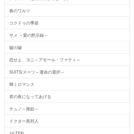
春のワルツ
コクドゥの季節
サメ ～愛の黙示録～
嘘の嘘
恋せよ、ヨニ～アモール・ファティ～
SUITS/スーツ～運命の選択～
輝くロマンス
君の夜になってあげる
チュノ～推奴～
ドクター異邦人
10-TEN