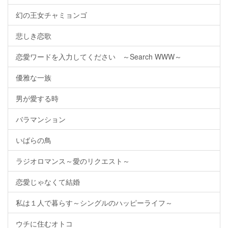
幻の王女チャミョンゴ
悲しき恋歌
恋愛ワードを入力してください ～Search WWW～
優雅な一族
男が愛する時
バラマンション
いばらの鳥
ラジオロマンス～愛のリクエスト～
恋愛じゃなくて結婚
私は１人で暮らす～シングルのハッピーライフ～
ウチに住むオトコ