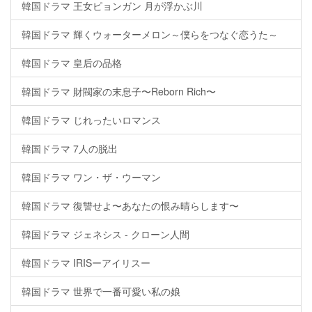
韓国ドラマ 王女ピョンガン 月が浮かぶ川
韓国ドラマ 輝くウォーターメロン～僕らをつなぐ恋うた～
韓国ドラマ 皇后の品格
韓国ドラマ 財閥家の末息子〜Reborn Rich〜
韓国ドラマ じれったいロマンス
韓国ドラマ 7人の脱出
韓国ドラマ ワン・ザ・ウーマン
韓国ドラマ 復讐せよ〜あなたの恨み晴らします〜
韓国ドラマ ジェネシス - クローン人間
韓国ドラマ IRISーアイリスー
韓国ドラマ 世界で一番可愛い私の娘