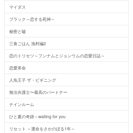
マイダス
ブラック～恋する死神～
秘密と嘘
三食ごはん 漁村編2
恋のトリセツ～フンナムとジョンウムの恋愛日誌～
恋愛革命
人魚王子 ザ・ビギニング
無法弁護士〜最高のパートナー
ナインルーム
ひと夏の奇跡～waiting for you
リセット ～運命をさかのぼる1年～