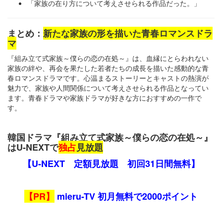
「家族の在り方について考えさせられる作品だった。」
まとめ：
新たな家族の形を描いた青春ロマンスドラ
マ
『組み立て式家族～僕らの恋の在処～』は、血縁にとらわれない
家族の絆や、再会を果たした若者たちの成長を描いた感動的な青
春ロマンスドラマです。心温まるストーリーとキャストの熱演が
魅力で、家族や人間関係について考えさせられる作品となってい
ます。青春ドラマや家族ドラマが好きな方におすすめの一作で
す。
韓国ドラマ『組み立て式家族～僕らの恋の在処～』
はU-NEXTで
独占
見放題
【U-NEXT 定額見放題 初回31日間無料】
【PR】
mieru-TV 初月無料で2000ポイント