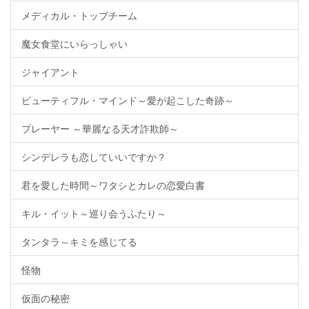
メディカル・トップチーム
魔女食堂にいらっしゃい
ジャイアント
ビューティフル・マインド～愛が起こした奇跡～
プレーヤー ～華麗なる天才詐欺師～
シンデレラも恋していいですか？
君を愛した時間～ワタシとカレの恋愛白書
キル・イット～巡り会うふたり～
タンタラ～キミを感じてる
怪物
仮面の秘密