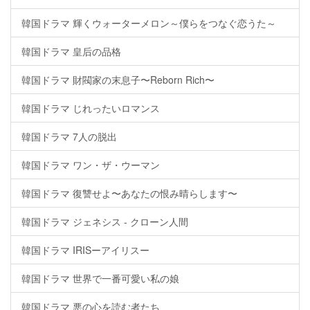
韓国ドラマ 輝くウォーターメロン～僕らをつなぐ恋うた～
韓国ドラマ 皇后の品格
韓国ドラマ 財閥家の末息子〜Reborn Rich〜
韓国ドラマ じれったいロマンス
韓国ドラマ 7人の脱出
韓国ドラマ ワン・ザ・ウーマン
韓国ドラマ 復讐せよ〜あなたの恨み晴らします〜
韓国ドラマ ジェネシス - クローン人間
韓国ドラマ IRISーアイリスー
韓国ドラマ 世界で一番可愛い私の娘
韓国ドラマ 悪の心を読む者たち