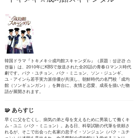
韓国ドラマ『トキメキ☆成均館スキャンダル』（原題：성균관 스
캔들）は、2010年にKBSで放送された全20話の青春ロマンス時代
劇です。​パク・ユチョン、パク・ミニョン、ソン・ジュンギ、
ユ・アインら若手実力派俳優が共演し、朝鮮時代の名門校「成均
館（ソンギュンガン）」を舞台に、友情と恋愛、成長を描いた物
語が展開されます。​
🧩 あらすじ
早くに父を亡くし、病気の弟と母を支えるために男装して働くキ
ム・ユニ（パク・ミニョン）。​ある日、科挙試験の代筆を依頼さ
れるが、そこで出会った名家の息子イ・ソンジュン（パク・ユチ
ョン）に才能を見出され、女子禁制の成均館に入学することに。​