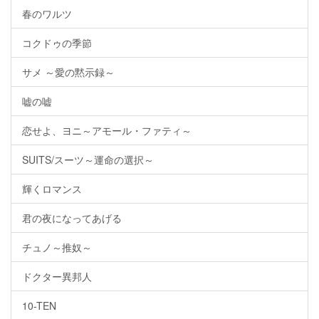
春のワルツ
コクドゥの季節
サメ ～愛の黙示録～
嘘の嘘
恋せよ、ヨニ～アモール・ファティ～
SUITS/スーツ～運命の選択～
輝くロマンス
君の夜になってあげる
チュノ～推奴～
ドクター異邦人
10-TEN