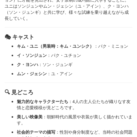
ユニはソンジュンやムン・ジェシン（ユ・アイン）、ク・ヨンハ
（ソン・ジュンギ）と共に学び、様々な試練を乗り越えながら成
長していく。​
🎭 キャスト
キム・ユニ（男装時：キム・ユンシク）
：​パク・ミニョン
イ・ソンジュン
：​パク・ユチョン
ク・ヨンハ
：​ソン・ジュンギ
ムン・ジェシン
：​ユ・アイン​
🔍 見どころ
魅力的なキャラクターたち
：​4人の主人公たちが織りなす友
情と恋愛模様が見どころです。
美しい映像美
：​朝鮮時代の風景や衣装が美しく描かれていま
す。
社会的テーマの描写
：​性別や身分制度など、当時の社会問題