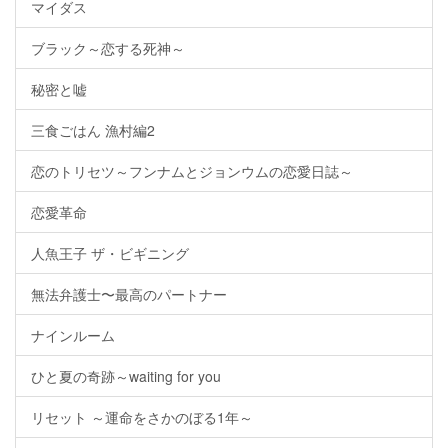
マイダス
ブラック～恋する死神～
秘密と嘘
三食ごはん 漁村編2
恋のトリセツ～フンナムとジョンウムの恋愛日誌～
恋愛革命
人魚王子 ザ・ビギニング
無法弁護士〜最高のパートナー
ナインルーム
ひと夏の奇跡～waiting for you
リセット ～運命をさかのぼる1年～