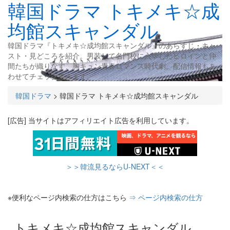
韓国ドラマ トキメキ☆成
均館スキャンダル
韓国ドラマ『トキメキ☆成均館スキャンダル』のあらすじ・キャ
スト・見どころを紹介。男装して名門校に入学したヒロインと仲
間たちが織りなす、胸キュン青春ロマンス時代劇。配信情報もあ
わせてチェックできます。
韓国ドラマ
>
韓国ドラマ トキメキ☆成均館スキャンダル
[広告] 当サイトはアフィリエイト広告を利用しています。
＞＞韓流見るならU-NEXT＜＜
※便利なページ内検索の仕方はこちら
⇒ ページ内検索の仕方
トキメキ☆成均館スキャンダル