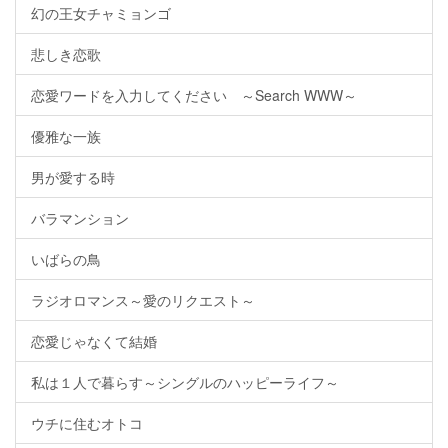
幻の王女チャミョンゴ
悲しき恋歌
恋愛ワードを入力してください ～Search WWW～
優雅な一族
男が愛する時
バラマンション
いばらの鳥
ラジオロマンス～愛のリクエスト～
恋愛じゃなくて結婚
私は１人で暮らす～シングルのハッピーライフ～
ウチに住むオトコ