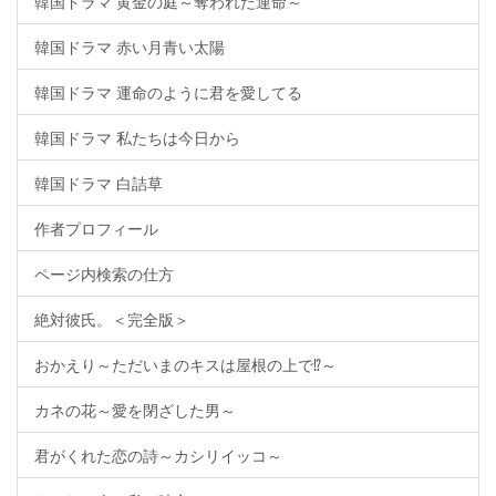
韓国ドラマ 黄金の庭～奪われた運命～
韓国ドラマ 赤い月青い太陽
韓国ドラマ 運命のように君を愛してる
韓国ドラマ 私たちは今日から
韓国ドラマ 白詰草
作者プロフィール
ページ内検索の仕方
絶対彼氏。＜完全版＞
おかえり～ただいまのキスは屋根の上で⁉～
カネの花～愛を閉ざした男～
君がくれた恋の詩～カシリイッコ～