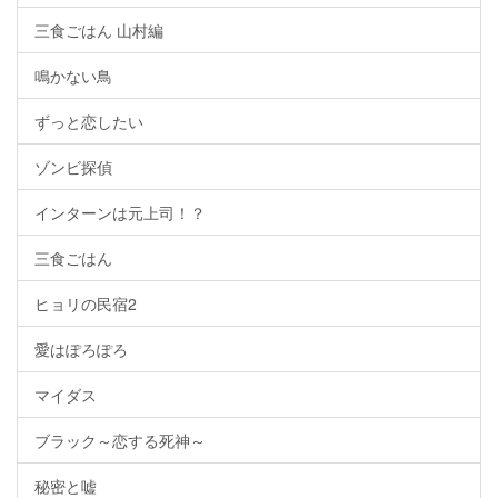
三食ごはん 山村編
鳴かない鳥
ずっと恋したい
ゾンビ探偵
インターンは元上司！？
三食ごはん
ヒョリの民宿2
愛はぽろぽろ
マイダス
ブラック～恋する死神～
秘密と嘘