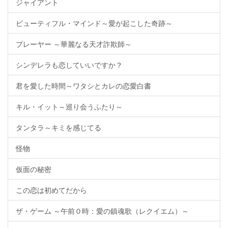
ジャイアント
ビューティフル・マインド～愛が起こした奇跡～
プレーヤー ～華麗なる天才詐欺師～
シンデレラも恋していいですか？
君を愛した時間～ワタシとカレの恋愛白書
キル・イット～巡り会うふたり～
タンタラ～キミを感じてる
怪物
仮面の秘密
この恋は初めてだから
ザ・ゲーム ～午前０時：愛の鎮魂歌（レクイエム）～