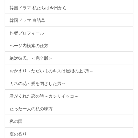
韓国ドラマ 私たちは今日から
韓国ドラマ 白詰草
作者プロフィール
ページ内検索の仕方
絶対彼氏。＜完全版＞
おかえり～ただいまのキスは屋根の上で⁉～
カネの花～愛を閉ざした男～
君がくれた恋の詩～カシリイッコ～
たった一人の私の味方
私の国
夏の香り