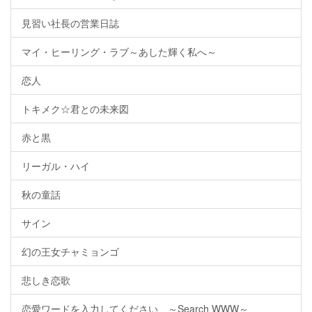
見習い社長の営業日誌
マイ・ヒーリング・ラブ～あした輝く私へ～
恋人
トキメク☆君との未来図
赤と黒
リーガル・ハイ
秋の童話
サイン
幻の王女チャミョンゴ
悲しき恋歌
恋愛ワードを入力してください ～Search WWW～