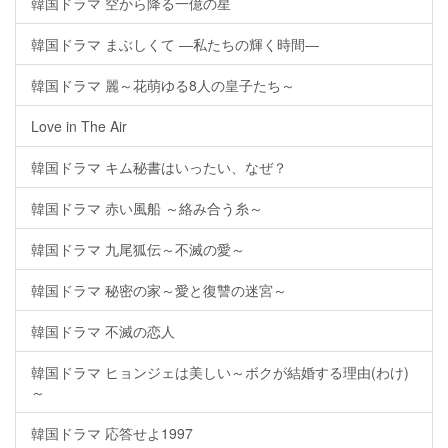
韓国ドラマ 空から降る一億の星
韓国ドラマ まぶしくて ―私たちの輝く時間―
韓国ドラマ 麗～花萌ゆる8人の皇子たち～
Love in The Air
韓国ドラマ キム秘書はいったい、なぜ？
韓国ドラマ 赤い風船 ～絡み合う糸～
韓国ドラマ 九尾狐伝～不滅の愛～
韓国ドラマ 秘密の家～愛と復讐の迷宮～
韓国ドラマ 不滅の恋人
韓国ドラマ ヒョンジェは美しい～ボクが結婚する理由(わけ)
～
韓国ドラマ 応答せよ1997