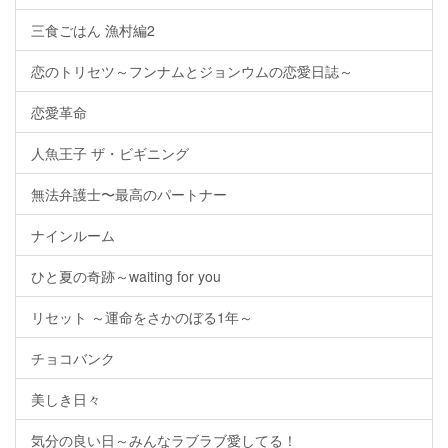
三食ごはん 漁村編2
恋のトリセツ～フンナムとジョンウムの恋愛日誌～
恋愛革命
人魚王子 ザ・ビギニング
無法弁護士〜最高のパートナー
ナインルーム
ひと夏の奇跡～waiting for you
リセット ～運命をさかのぼる1年～
チョコバンク
美しき日々
気分の良い日～みんなラブラブ愛してる！