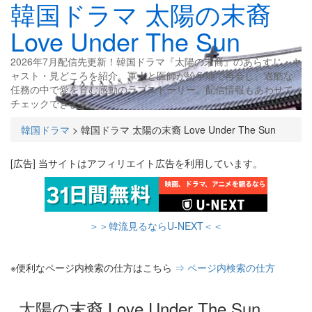
韓国ドラマ 太陽の末裔
Love Under The Sun
2026年7月配信先更新！韓国ドラマ『太陽の末裔』のあらすじ・キ
ャスト・見どころを紹介。軍人と医師が紛争地で再会し、過酷な
任務の中で愛を育む感動のラブストーリー。配信情報もあわせて
チェックできます。
韓国ドラマ
>
韓国ドラマ 太陽の末裔 Love Under The Sun
[広告] 当サイトはアフィリエイト広告を利用しています。
＞＞韓流見るならU-NEXT＜＜
※便利なページ内検索の仕方はこちら
⇒ ページ内検索の仕方
太陽の末裔 Love Under The Sun