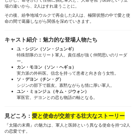
場の違いから、2人はすれ違うことに。
その後、紛争地域ウルクで再会した2人は、極限状態の中で愛と使
命の間で葛藤しながら関係を深めていきます。
キャスト紹介：魅力的な登場人物たち
ユ・シジン（ソン・ジュンギ）
特殊部隊のエリート軍人。責任感が強く仲間思いのリーダ
ー。
カン・モヨン（ソン・ヘギョ）
実力派の外科医。信念を持って患者と向き合う女性。
ソ・デヨン（チン・グ）
シジンの部下で親友。寡黙ながらも情に厚い軍人。
ユン・ミョンジュ（キム・ジウォン）
軍医官。デヨンとの恋も物語の軸となる。
見どころ：
愛と使命が交差する壮大なストーリー
『太陽の末裔』の魅力は、軍人と医師という異なる使命を持つ2人
の恋愛です。