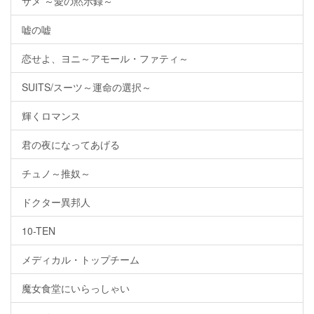
サメ ～愛の黙示録～
嘘の嘘
恋せよ、ヨニ～アモール・ファティ～
SUITS/スーツ～運命の選択～
輝くロマンス
君の夜になってあげる
チュノ～推奴～
ドクター異邦人
10-TEN
メディカル・トップチーム
魔女食堂にいらっしゃい