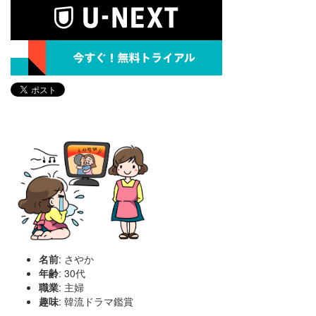
名前
: さやか
年齢
: 30代
職業
: 主婦
趣味
: 韓流ドラマ鑑賞