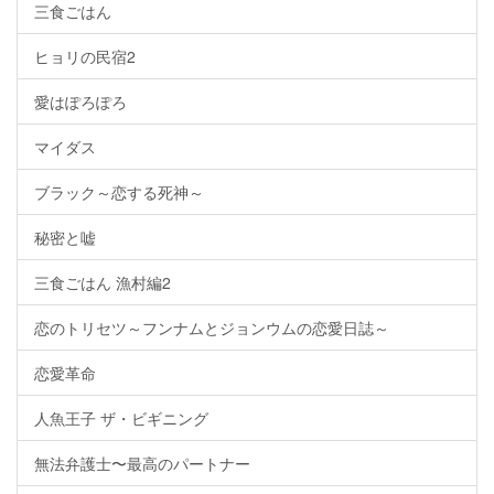
三食ごはん
ヒョリの民宿2
愛はぽろぽろ
マイダス
ブラック～恋する死神～
秘密と嘘
三食ごはん 漁村編2
恋のトリセツ～フンナムとジョンウムの恋愛日誌～
恋愛革命
人魚王子 ザ・ビギニング
無法弁護士〜最高のパートナー