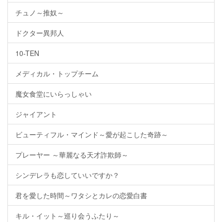
チュノ～推奴～
ドクター異邦人
10-TEN
メディカル・トップチーム
魔女食堂にいらっしゃい
ジャイアント
ビューティフル・マインド～愛が起こした奇跡～
プレーヤー ～華麗なる天才詐欺師～
シンデレラも恋していいですか？
君を愛した時間～ワタシとカレの恋愛白書
キル・イット～巡り会うふたり～