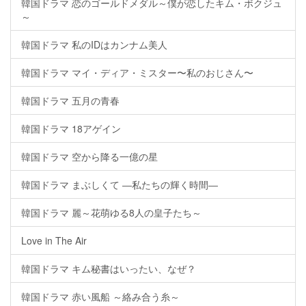
韓国ドラマ 恋のゴールドメダル～僕が恋したキム・ボクジュ
～
韓国ドラマ 私のIDはカンナム美人
韓国ドラマ マイ・ディア・ミスター〜私のおじさん〜
韓国ドラマ 五月の青春
韓国ドラマ 18アゲイン
韓国ドラマ 空から降る一億の星
韓国ドラマ まぶしくて ―私たちの輝く時間―
韓国ドラマ 麗～花萌ゆる8人の皇子たち～
Love in The Air
韓国ドラマ キム秘書はいったい、なぜ？
韓国ドラマ 赤い風船 ～絡み合う糸～