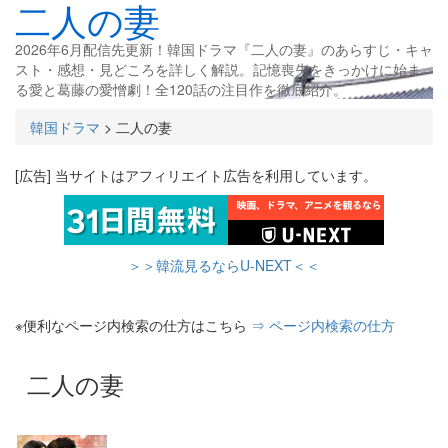
二人の妻
2026年6月配信先更新！韓国ドラマ『二人の妻』のあらすじ・キャ
スト・感想・見どころを詳しく解説。記憶喪失をきっかけに始ま
る愛と葛藤の愛憎劇！全120話の注目作を徹底紹介。
韓国ドラマ
>
二人の妻
[広告] 当サイトはアフィリエイト広告を利用しています。
＞＞韓流見るならU-NEXT＜＜
※便利なページ内検索の仕方はこちら
⇒ ページ内検索の仕方
二人の妻