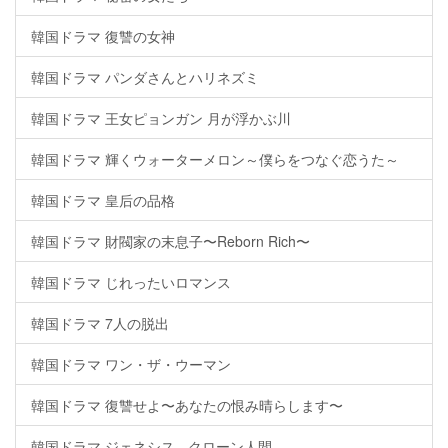
韓国ドラマ 復讐の女神
韓国ドラマ パンダさんとハリネズミ
韓国ドラマ 王女ピョンガン 月が浮かぶ川
韓国ドラマ 輝くウォーターメロン～僕らをつなぐ恋うた～
韓国ドラマ 皇后の品格
韓国ドラマ 財閥家の末息子〜Reborn Rich〜
韓国ドラマ じれったいロマンス
韓国ドラマ 7人の脱出
韓国ドラマ ワン・ザ・ウーマン
韓国ドラマ 復讐せよ〜あなたの恨み晴らします〜
韓国ドラマ ジェネシス - クローン人間