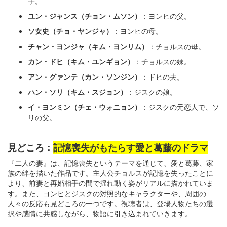
子。
ユン・ジャンス（チョン・ムソン）
：ヨンヒの父。
ソ女史（チョ・ヤンジャ）
：ヨンヒの母。
チャン・ヨンジャ（キム・ヨンリム）
：チョルスの母。
カン・ドヒ（キム・ユンギョン）
：チョルスの妹。
アン・グァンテ（カン・ソンジン）
：ドヒの夫。
ハン・ソリ（キム・スジョン）
：ジスクの娘。
イ・ヨンミン（チェ・ウォニョン）
：ジスクの元恋人で、ソ
リの父。
見どころ：
記憶喪失がもたらす愛と葛藤のドラマ
『二人の妻』は、記憶喪失というテーマを通じて、愛と葛藤、家
族の絆を描いた作品です。主人公チョルスが記憶を失ったことに
より、前妻と再婚相手の間で揺れ動く姿がリアルに描かれていま
す。また、ヨンヒとジスクの対照的なキャラクターや、周囲の
人々の反応も見どころの一つです。視聴者は、登場人物たちの選
択や感情に共感しながら、物語に引き込まれていきます。