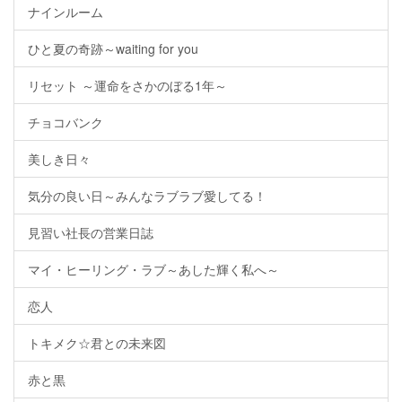
ナインルーム
ひと夏の奇跡～waiting for you
リセット ～運命をさかのぼる1年～
チョコバンク
美しき日々
気分の良い日～みんなラブラブ愛してる！
見習い社長の営業日誌
マイ・ヒーリング・ラブ～あした輝く私へ～
恋人
トキメク☆君との未来図
赤と黒