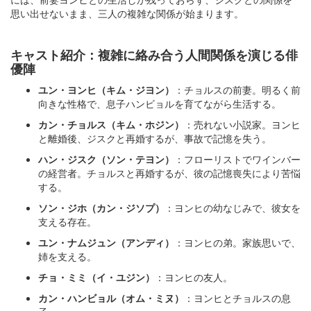
思い出せないまま、三人の複雑な関係が始まります。
キャスト紹介：複雑に絡み合う人間関係を演じる俳
優陣
ユン・ヨンヒ（キム・ジヨン）
：チョルスの前妻。明るく前
向きな性格で、息子ハンビョルを育てながら生活する。
カン・チョルス（キム・ホジン）
：売れない小説家。ヨンヒ
と離婚後、ジスクと再婚するが、事故で記憶を失う。
ハン・ジスク（ソン・テヨン）
：フローリストでワインバー
の経営者。チョルスと再婚するが、彼の記憶喪失により苦悩
する。
ソン・ジホ（カン・ジソプ）
：ヨンヒの幼なじみで、彼女を
支える存在。
ユン・ナムジュン（アンディ）
：ヨンヒの弟。家族思いで、
姉を支える。
チョ・ミミ（イ・ユジン）
：ヨンヒの友人。
カン・ハンビョル（オム・ミヌ）
：ヨンヒとチョルスの息