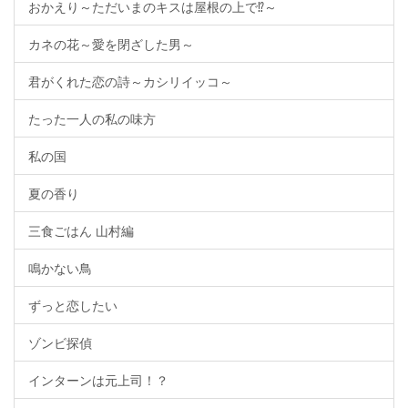
おかえり～ただいまのキスは屋根の上で⁉～
カネの花～愛を閉ざした男～
君がくれた恋の詩～カシリイッコ～
たった一人の私の味方
私の国
夏の香り
三食ごはん 山村編
鳴かない鳥
ずっと恋したい
ゾンビ探偵
インターンは元上司！？