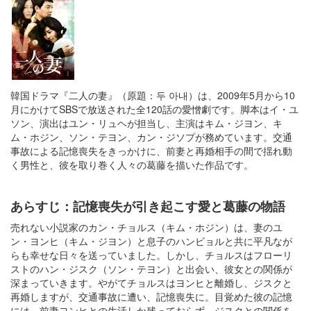
韓国ドラマ『二人の妻』（原題：두 아내）は、2009年5月から10
月にかけてSBSで放送された全120話の愛憎劇です。脚本はイ・ユ
ソン、演出はユン・リュヘが担当し、主演はキム・ジヨン、キ
ム・ホジン、ソン・テヨン、カン・ジソプが務めています。交通
事故による記憶喪失をきっかけに、前妻と再婚相手の間で揺れ動
く男性と、彼を取り巻く人々の葛藤を描いた作品です。
あらすじ：記憶喪失が引き起こす愛と葛藤の物語
売れない小説家のカン・チョルス（キム・ホジン）は、妻のユ
ン・ヨンヒ（キム・ジヨン）と息子のハンビョルと共に平凡なが
らも幸せな日々を送っていました。しかし、チョルスはフローリ
ストのハン・ジスク（ソン・テヨン）と出会い、彼女との関係が
深まっていきます。やがてチョルスはヨンヒと離婚し、ジスクと
再婚しますが、交通事故に遭い、記憶喪失に。目覚めた彼の記憶
には、前妻ヨンヒとの生活しか残っておらず、ジスクとの関係を