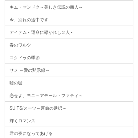
キム・マンドク～美しき伝説の商人～
今、別れの途中です
アイテム～運命に導かれし２人～
春のワルツ
コクドゥの季節
サメ ～愛の黙示録～
嘘の嘘
恋せよ、ヨニ～アモール・ファティ～
SUITS/スーツ～運命の選択～
輝くロマンス
君の夜になってあげる