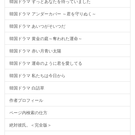
韓国ドラマ ずっとあなたを待っていました
韓国ドラマ アンダーカバー ～君を守りぬく～
韓国ドラマ あいつがそいつだ
韓国ドラマ 黄金の庭～奪われた運命～
韓国ドラマ 赤い月青い太陽
韓国ドラマ 運命のように君を愛してる
韓国ドラマ 私たちは今日から
韓国ドラマ 白詰草
作者プロフィール
ページ内検索の仕方
絶対彼氏。＜完全版＞