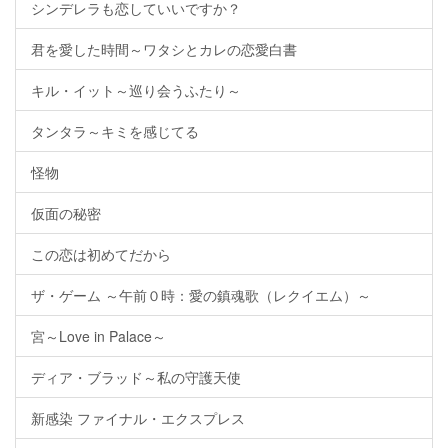
シンデレラも恋していいですか？
君を愛した時間～ワタシとカレの恋愛白書
キル・イット～巡り会うふたり～
タンタラ～キミを感じてる
怪物
仮面の秘密
この恋は初めてだから
ザ・ゲーム ～午前０時：愛の鎮魂歌（レクイエム）～
宮～Love in Palace～
ディア・ブラッド～私の守護天使
新感染 ファイナル・エクスプレス