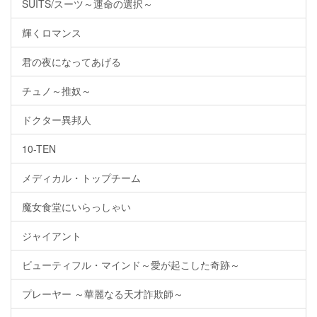
SUITS/スーツ～運命の選択～
輝くロマンス
君の夜になってあげる
チュノ～推奴～
ドクター異邦人
10-TEN
メディカル・トップチーム
魔女食堂にいらっしゃい
ジャイアント
ビューティフル・マインド～愛が起こした奇跡～
プレーヤー ～華麗なる天才詐欺師～