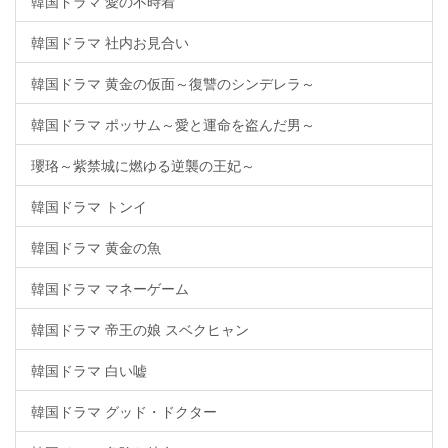
韓国ドラマ 愛の不時着
韓国ドラマ 社内お見合い
韓国ドラマ 黄金の仮面～復讐のシンデレラ～
韓国ドラマ ポッサム～愛と運命を盗んだ男～
瓔珞～紫禁城に燃ゆる逆襲の王妃～
韓国ドラマ トンイ
韓国ドラマ 黄金の魚
韓国ドラマ マネーゲーム
韓国ドラマ 帝王の娘 スベクヒャン
韓国ドラマ 白い嘘
韓国ドラマ グッド・ドクター