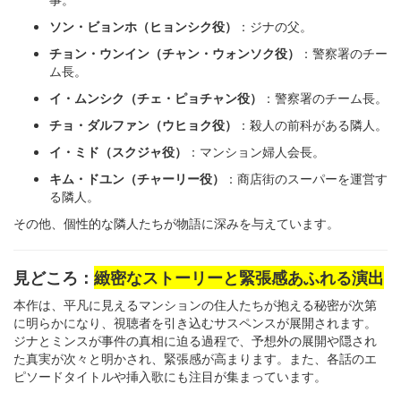
ソン・ビョンホ（ヒョンシク役）
：ジナの父。
チョン・ウンイン（チャン・ウォンソク役）
：警察署のチー
ム長。
イ・ムンシク（チェ・ピョチャン役）
：警察署のチーム長。
チョ・ダルファン（ウヒョク役）
：殺人の前科がある隣人。
イ・ミド（スクジャ役）
：マンション婦人会長。
キム・ドユン（チャーリー役）
：商店街のスーパーを運営す
る隣人。
その他、個性的な隣人たちが物語に深みを与えています。
見どころ：
緻密なストーリーと緊張感あふれる演出
本作は、平凡に見えるマンションの住人たちが抱える秘密が次第
に明らかになり、視聴者を引き込むサスペンスが展開されます。
ジナとミンスが事件の真相に迫る過程で、予想外の展開や隠され
た真実が次々と明かされ、緊張感が高まります。また、各話のエ
ピソードタイトルや挿入歌にも注目が集まっています。