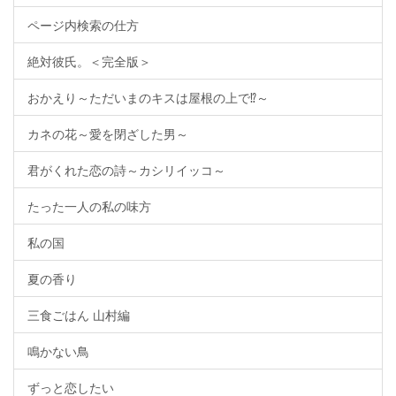
ページ内検索の仕方
絶対彼氏。＜完全版＞
おかえり～ただいまのキスは屋根の上で⁉～
カネの花～愛を閉ざした男～
君がくれた恋の詩～カシリイッコ～
たった一人の私の味方
私の国
夏の香り
三食ごはん 山村編
鳴かない鳥
ずっと恋したい