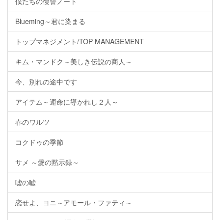
僕たちの復讐ノート
Blueming～君に染まる
トップマネジメント/TOP MANAGEMENT
キム・マンドク～美しき伝説の商人～
今、別れの途中です
アイテム～運命に導かれし２人～
春のワルツ
コクドゥの季節
サメ ～愛の黙示録～
嘘の嘘
恋せよ、ヨニ～アモール・ファティ～