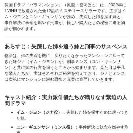
韓国ドラマ『バラマンション』（原題：장미맨션）は、2022年に
TVINGで放送された全12話のミステリースリラーです。主演はイ
ム・ジヨンとユン・ギュンサンが務め、失踪した姉を探す妹と、
事件解決に執念を燃やす刑事が、怪しい隣人たちの秘密に迫る物
語が描かれます。
あらすじ：失踪した姉を追う妹と刑事のサスペンス
物語は、姉の失踪を機に、戻りたくなかったマンションに戻って
きた妹ジナ（イム・ジヨン）が、刑事ミンス（ユン・ギュンサ
ン）と共に姉の行方を追うところから始まります。見た目は平凡
な隣人たちが、実はそれぞれに秘密を抱えており、ジナとミンス
は次第にマンションに潜む恐怖と真実に直面していきます。
キャスト紹介：実力派俳優たちが織りなす緊迫の人
間ドラマ
イム・ジヨン（ジナ役）
：失踪した姉を探すために戻ってき
た妹。
ユン・ギュンサン（ミンス役）
：事件解決に執念を燃やす刑
事。