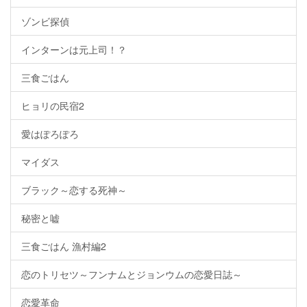
ゾンビ探偵
インターンは元上司！？
三食ごはん
ヒョリの民宿2
愛はぽろぽろ
マイダス
ブラック～恋する死神～
秘密と嘘
三食ごはん 漁村編2
恋のトリセツ～フンナムとジョンウムの恋愛日誌～
恋愛革命