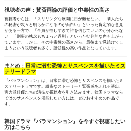
視聴者の声：賛否両論の評価と中毒性の高さ
視聴者からは、「スリリングな展開に目が離せない」「隣人たち
の秘密が次々と明らかになるのが面白い」といった肯定的な意見
がある一方で、「全員が怪しすぎて誰を信じていいのか分からな
い」「刑事の執念もちょっと過剰」といった批判的な声も上がっ
ています。しかし、その中毒性の高さから、最後まで見続けてし
まうという視聴者も多く、話題性の高い作品となっています。
まとめ：
日常に潜む恐怖とサスペンスを描いたミス
テリードラマ
『バラマンション』は、日常に潜む恐怖とサスペンスを描いたミ
ステリードラマです。緻密なストーリーと緊張感あふれる演出、
実力派俳優たちの演技が視聴者を引き込みます。韓国ドラマなら
ではのサスペンスを堪能したい方には、ぜひおすすめの作品で
す。
韓国ドラマ『バラマンション』を今すぐ視聴したい
方はこちら