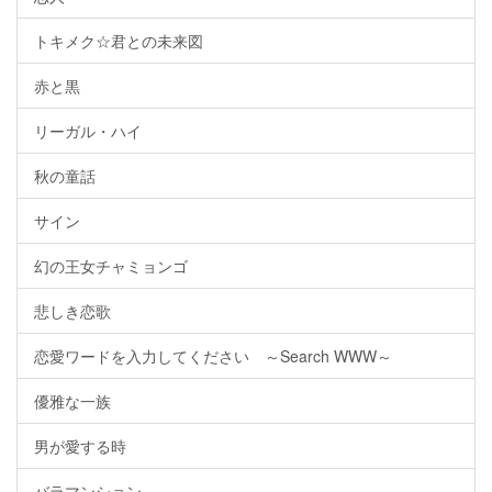
トキメク☆君との未来図
赤と黒
リーガル・ハイ
秋の童話
サイン
幻の王女チャミョンゴ
悲しき恋歌
恋愛ワードを入力してください ～Search WWW～
優雅な一族
男が愛する時
バラマンション