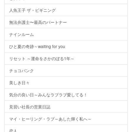
人魚王子 ザ・ビギニング
無法弁護士〜最高のパートナー
ナインルーム
ひと夏の奇跡～waiting for you
リセット ～運命をさかのぼる1年～
チョコバンク
美しき日々
気分の良い日～みんなラブラブ愛してる！
見習い社長の営業日誌
マイ・ヒーリング・ラブ～あした輝く私へ～
恋人