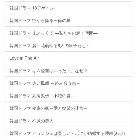
韓国ドラマ 18アゲイン
韓国ドラマ 空から降る一億の星
韓国ドラマ まぶしくて ―私たちの輝く時間―
韓国ドラマ 麗～花萌ゆる8人の皇子たち～
Love in The Air
韓国ドラマ キム秘書はいったい、なぜ？
韓国ドラマ 赤い風船 ～絡み合う糸～
韓国ドラマ 九尾狐伝～不滅の愛～
韓国ドラマ 秘密の家～愛と復讐の迷宮～
韓国ドラマ 不滅の恋人
韓国ドラマ ヒョンジェは美しい～ボクが結婚する理由(わけ)