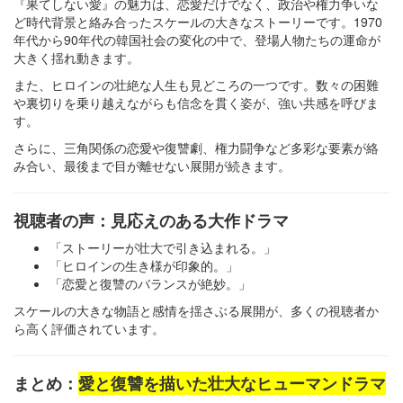
『果てしない愛』の魅力は、恋愛だけでなく、政治や権力争いな
ど時代背景と絡み合ったスケールの大きなストーリーです。1970
年代から90年代の韓国社会の変化の中で、登場人物たちの運命が
大きく揺れ動きます。
また、ヒロインの壮絶な人生も見どころの一つです。数々の困難
や裏切りを乗り越えながらも信念を貫く姿が、強い共感を呼びま
す。
さらに、三角関係の恋愛や復讐劇、権力闘争など多彩な要素が絡
み合い、最後まで目が離せない展開が続きます。
視聴者の声：見応えのある大作ドラマ
「ストーリーが壮大で引き込まれる。」
「ヒロインの生き様が印象的。」
「恋愛と復讐のバランスが絶妙。」
スケールの大きな物語と感情を揺さぶる展開が、多くの視聴者か
ら高く評価されています。
まとめ：
愛と復讐を描いた壮大なヒューマンドラマ