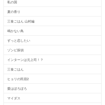
私の国
夏の香り
三食ごはん 山村編
鳴かない鳥
ずっと恋したい
ゾンビ探偵
インターンは元上司！？
三食ごはん
ヒョリの民宿2
愛はぽろぽろ
マイダス