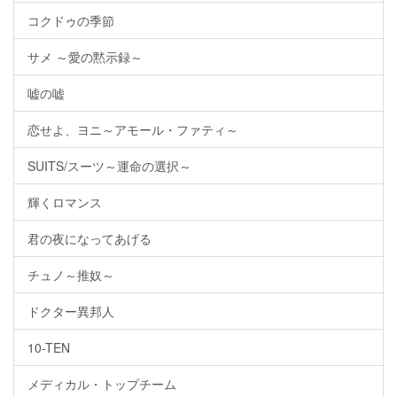
コクドゥの季節
サメ ～愛の黙示録～
嘘の嘘
恋せよ、ヨニ～アモール・ファティ～
SUITS/スーツ～運命の選択～
輝くロマンス
君の夜になってあげる
チュノ～推奴～
ドクター異邦人
10-TEN
メディカル・トップチーム