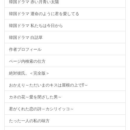
韓国ドラマ 赤い月青い太陽
韓国ドラマ 運命のように君を愛してる
韓国ドラマ 私たちは今日から
韓国ドラマ 白詰草
作者プロフィール
ページ内検索の仕方
絶対彼氏。＜完全版＞
おかえり～ただいまのキスは屋根の上で⁉～
カネの花～愛を閉ざした男～
君がくれた恋の詩～カシリイッコ～
たった一人の私の味方