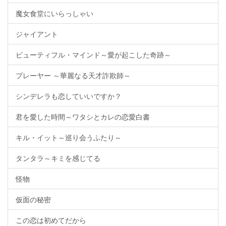
魔女食堂にいらっしゃい
ジャイアント
ビューティフル・マインド～愛が起こした奇跡～
プレーヤー ～華麗なる天才詐欺師～
シンデレラも恋していいですか？
君を愛した時間～ワタシとカレの恋愛白書
キル・イット～巡り会うふたり～
タンタラ～キミを感じてる
怪物
仮面の秘密
この恋は初めてだから