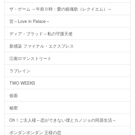
ザ・ゲーム ～午前０時：愛の鎮魂歌（レクイエム）～
宮～Love in Palace～
ディア・ブラッド～私の守護天使
新感染 ファイナル・エクスプレス
江南ロマンストリート
ラブレイン
TWO WEEKS
仮面
秘密
Oh！ご主人様～恋ができない僕とカノジョの同居生活～
ポンダンポンダン 王様の恋