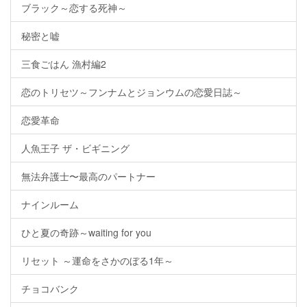
ブラック～恋する死神～
秘密と嘘
三食ごはん 漁村編2
恋のトリセツ～フンナムとジョンウムの恋愛日誌～
恋愛革命
人魚王子 ザ・ビギニング
無法弁護士〜最高のパートナー
ナインルーム
ひと夏の奇跡～waiting for you
リセット ～運命をさかのぼる1年～
チョコバンク