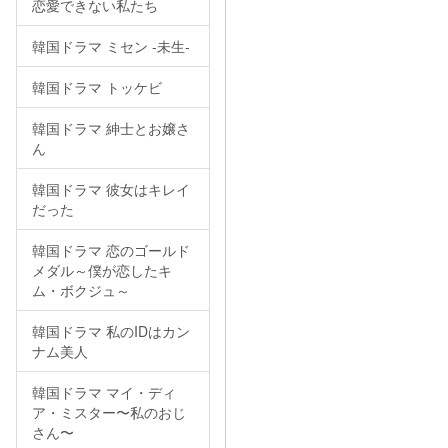
恋愛できない私たち
韓国ドラマ ミセン -未生-
韓国ドラマ トッケビ
韓国ドラマ 紳士とお嬢さ
ん
韓国ドラマ 彼女はキレイ
だった
韓国ドラマ 恋のゴールド
メダル～僕が恋したキ
ム・ボクジュ～
韓国ドラマ 私のIDはカン
ナム美人
韓国ドラマ マイ・ディ
ア・ミスター〜私のおじ
さん〜