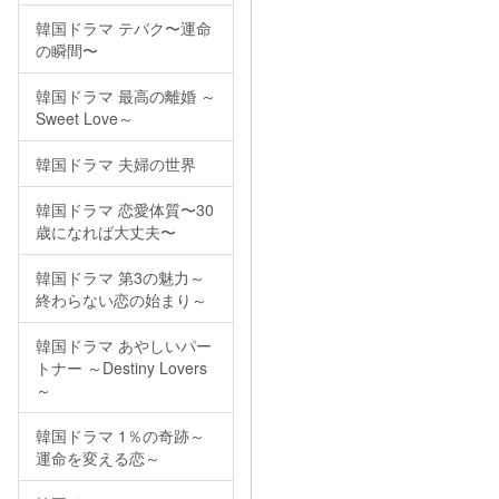
韓国ドラマ テバク〜運命
の瞬間〜
韓国ドラマ 最高の離婚 ～
Sweet Love～
韓国ドラマ 夫婦の世界
韓国ドラマ 恋愛体質〜30
歳になれば大丈夫〜
韓国ドラマ 第3の魅力～
終わらない恋の始まり～
韓国ドラマ あやしいパー
トナー ～Destiny Lovers
～
韓国ドラマ 1％の奇跡～
運命を変える恋～