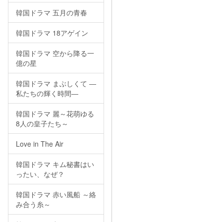
韓国ドラマ 五月の青春
韓国ドラマ 18アゲイン
韓国ドラマ 空から降る一
億の星
韓国ドラマ まぶしくて ―
私たちの輝く時間―
韓国ドラマ 麗～花萌ゆる
8人の皇子たち～
Love in The Air
韓国ドラマ キム秘書はい
ったい、なぜ？
韓国ドラマ 赤い風船 ～絡
み合う糸～