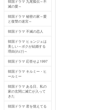
韓国ドラマ 九尾狐伝～不
滅の愛～
韓国ドラマ 秘密の家～愛
と復讐の迷宮～
韓国ドラマ 不滅の恋人
韓国ドラマ ヒョンジェは
美しい～ボクが結婚する
理由(わけ)～
韓国ドラマ 応答せよ1997
韓国ドラマ キルミー・ヒ
ールミー
韓国ドラマ ある日、私の
家の玄関に滅亡が入って
きた
韓国ドラマ 君を憶えてる