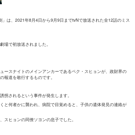
は、2021年8月4日から9月9日までtvNで放送された全12話のミス
星劇場で初放送されました​​。
ニュースナイトのメインアンカーであるペク・スヒョンが、政財界の
の報道を敢行するものです。
誘拐されるという事件が発生します。
くと何者かに襲われ、病院で目覚めると、子供の遺体発見の連絡が
ヒョンの同僚ソヨンの息子でした​​​​​​。