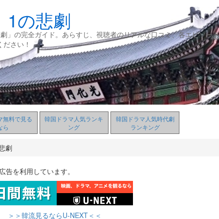
：1の悲劇
悲劇」の完全ガイド。あらすじ、視聴者のリアルな口コミ、各エピソー
ください！
マ無料で見る
韓国ドラマ人気ランキ
韓国ドラマ人気時代劇
なら
ング
ランキング
悲劇
ト広告を利用しています。
＞＞韓流見るならU-NEXT＜＜