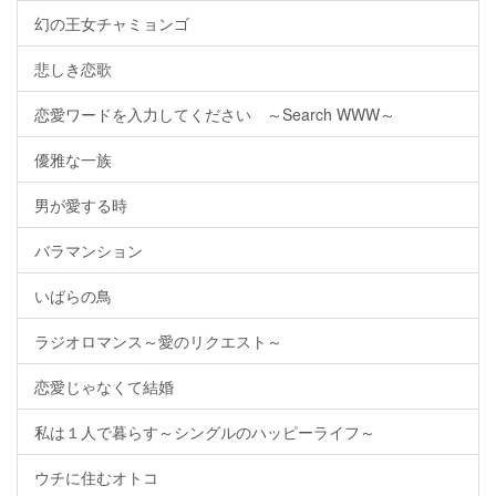
幻の王女チャミョンゴ
悲しき恋歌
恋愛ワードを入力してください ～Search WWW～
優雅な一族
男が愛する時
バラマンション
いばらの鳥
ラジオロマンス～愛のリクエスト～
恋愛じゃなくて結婚
私は１人で暮らす～シングルのハッピーライフ～
ウチに住むオトコ