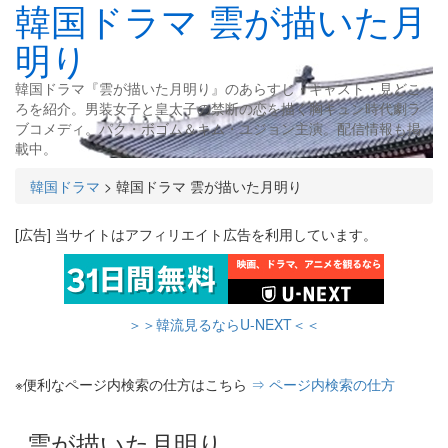
韓国ドラマ 雲が描いた月
明り
韓国ドラマ『雲が描いた月明り』のあらすじ・キャスト・見どこ
ろを紹介。男装女子と皇太子の禁断の恋を描く胸キュン時代劇ラ
ブコメディ。パク・ボゴム＆キム・ユジョン主演。配信情報も掲
載中。
韓国ドラマ
>
韓国ドラマ 雲が描いた月明り
[広告] 当サイトはアフィリエイト広告を利用しています。
＞＞韓流見るならU-NEXT＜＜
※便利なページ内検索の仕方はこちら
⇒ ページ内検索の仕方
雲が描いた月明り