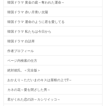
韓国ドラマ 黄金の庭～奪われた運命～
韓国ドラマ 赤い月青い太陽
韓国ドラマ 運命のように君を愛してる
韓国ドラマ 私たちは今日から
韓国ドラマ 白詰草
作者プロフィール
ページ内検索の仕方
絶対彼氏。＜完全版＞
おかえり～ただいまのキスは屋根の上で⁉～
カネの花～愛を閉ざした男～
君がくれた恋の詩～カシリイッコ～