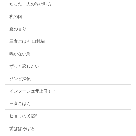
たった一人の私の味方
私の国
夏の香り
三食ごはん 山村編
鳴かない鳥
ずっと恋したい
ゾンビ探偵
インターンは元上司！？
三食ごはん
ヒョリの民宿2
愛はぽろぽろ