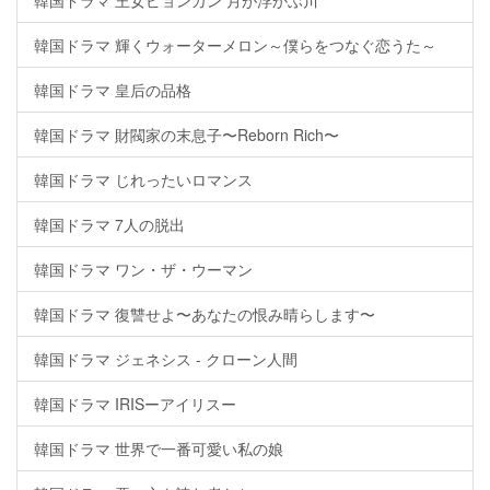
韓国ドラマ 王女ピョンガン 月が浮かぶ川
韓国ドラマ 輝くウォーターメロン～僕らをつなぐ恋うた～
韓国ドラマ 皇后の品格
韓国ドラマ 財閥家の末息子〜Reborn Rich〜
韓国ドラマ じれったいロマンス
韓国ドラマ 7人の脱出
韓国ドラマ ワン・ザ・ウーマン
韓国ドラマ 復讐せよ〜あなたの恨み晴らします〜
韓国ドラマ ジェネシス - クローン人間
韓国ドラマ IRISーアイリスー
韓国ドラマ 世界で一番可愛い私の娘