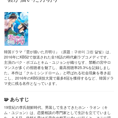
韓国ドラマ『雲が描いた月明り』（原題：구르미 그린 달빛）は、
2016年にKBS2で放送された全18話の時代劇ラブコメディです。​
主演のパク・ボゴムとキム・ユジョンが織りなす、禁断の宮中ロ
マンスが多くの視聴者を魅了し、最高視聴率25.3%を記録しまし
た。​本作は「クルミシンドローム」と呼ばれる社会現象を巻き起
こし、2016年のKBS演技大賞で最多8冠を獲得するなど、韓国ドラ
マ史に残る名作となっています。​
🧩 あらすじ
19世紀の李氏朝鮮時代、男装して生きてきたホン・ラオン（キ
ム・ユジョン）は、恋愛相談の専門家として生計を立てていまし
た。​ある日、依頼を受けて恋文の相手に会いに行くと、そこに現