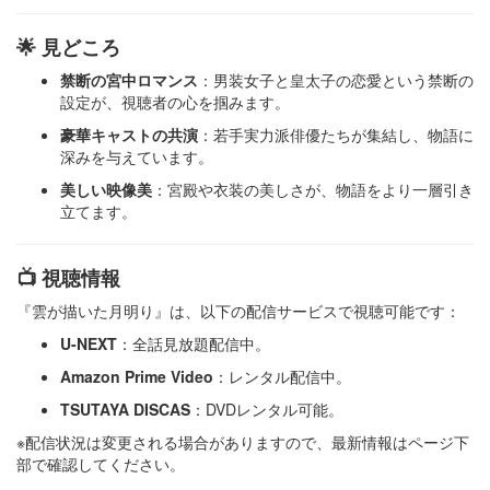
🌟 見どころ
禁断の宮中ロマンス
：​男装女子と皇太子の恋愛という禁断の
設定が、視聴者の心を掴みます。
豪華キャストの共演
：​若手実力派俳優たちが集結し、物語に
深みを与えています。
美しい映像美
：​宮殿や衣装の美しさが、物語をより一層引き
立てます。​
📺 視聴情報
『雲が描いた月明り』は、以下の配信サービスで視聴可能です：​
U-NEXT
：全話見放題配信中。
Amazon Prime Video
：レンタル配信中。
TSUTAYA DISCAS
：DVDレンタル可能。
※配信状況は変更される場合がありますので、最新情報はページ下
部で確認してください。