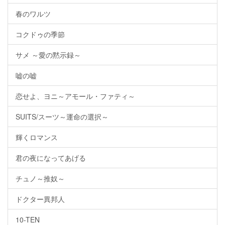
春のワルツ
コクドゥの季節
サメ ～愛の黙示録～
嘘の嘘
恋せよ、ヨニ～アモール・ファティ～
SUITS/スーツ～運命の選択～
輝くロマンス
君の夜になってあげる
チュノ～推奴～
ドクター異邦人
10-TEN