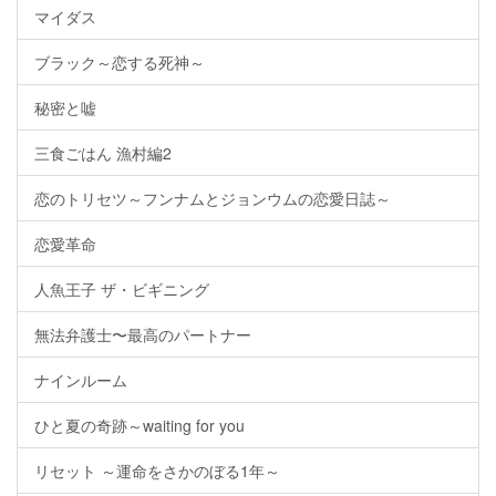
マイダス
ブラック～恋する死神～
秘密と嘘
三食ごはん 漁村編2
恋のトリセツ～フンナムとジョンウムの恋愛日誌～
恋愛革命
人魚王子 ザ・ビギニング
無法弁護士〜最高のパートナー
ナインルーム
ひと夏の奇跡～waiting for you
リセット ～運命をさかのぼる1年～