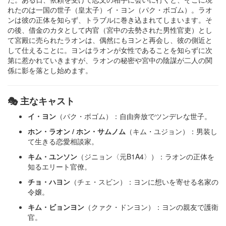
れたのは一国の世子（皇太子）イ・ヨン（パク・ボゴム）。​ラオ
ンは彼の正体を知らず、トラブルに巻き込まれてしまいます。​そ
の後、借金のカタとして内官（宮中の去勢された男性官吏）とし
て宮殿に売られたラオンは、偶然にもヨンと再会し、彼の側近と
して仕えることに。​ヨンはラオンが女性であることを知らずに次
第に惹かれていきますが、ラオンの秘密や宮中の陰謀が二人の関
係に影を落とし始めます。
🎭 主なキャスト
イ・ヨン
（パク・ボゴム）：​自由奔放でツンデレな世子。
ホン・ラオン / ホン・サムノム
（キム・ユジョン）：​男装し
て生きる恋愛相談家。
キム・ユンソン
（ジニョン〈元B1A4〉）：​ラオンの正体を
知るエリート官僚。
チョ・ハヨン
（チェ・スビン）：​ヨンに想いを寄せる名家の
令嬢。
キム・ビョンヨン
（クァク・ドンヨン）：​ヨンの親友で護衛
官。​