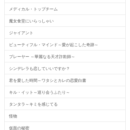
メディカル・トップチーム
魔女食堂にいらっしゃい
ジャイアント
ビューティフル・マインド～愛が起こした奇跡～
プレーヤー ～華麗なる天才詐欺師～
シンデレラも恋していいですか？
君を愛した時間～ワタシとカレの恋愛白書
キル・イット～巡り会うふたり～
タンタラ～キミを感じてる
怪物
仮面の秘密