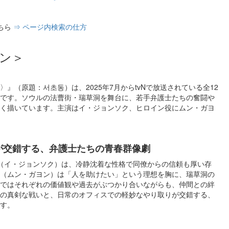
ちら
⇒ ページ内検索の仕方
ン＞
』（原題：서초동）は、2025年7月からtvNで放送されている全12
です。ソウルの法曹街・瑞草洞を舞台に、若手弁護士たちの奮闘や
く描いています。主演はイ・ジョンソク、ヒロイン役にムン・ガヨ
が交錯する、弁護士たちの青春群像劇
（イ・ジョンソク）は、冷静沈着な性格で同僚からの信頼も厚い存
（ムン・ガヨン）は「人を助けたい」という理想を胸に、瑞草洞の
ではそれぞれの価値観や過去がぶつかり合いながらも、仲間との絆
の真剣な戦いと、日常のオフィスでの軽妙なやり取りが交錯する、
す。