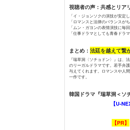
視聴者の声：共感とリア
「イ・ジョンソクの演技が安定し
「ロマンスと法律のバランスがち
「ムン・ガヨンの表情演技に毎
「仕事ドラマとしても青春ドラ
まとめ：
法廷を越えて繋
『瑞草洞〈ソチョドン〉』は、法
のリーガルドラマです。若手弁護
与えてくれます。ロマンスや人間
一作です。
韓国ドラマ『瑞草洞＜ソチ
【U-N
【PR】