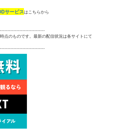
ODサービス
はこちらから
------------------------------
6日時点のものです。最新の配信状況は各サイトにて
------------------------------