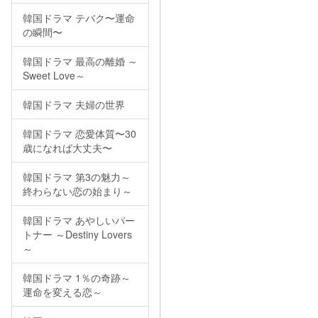
韓国ドラマ テバク〜運命
の瞬間〜
韓国ドラマ 最高の離婚 ～
Sweet Love～
韓国ドラマ 夫婦の世界
韓国ドラマ 恋愛体質〜30
歳になれば大丈夫〜
韓国ドラマ 第3の魅力～
終わらない恋の始まり～
韓国ドラマ あやしいパー
トナー ～Destiny Lovers
～
韓国ドラマ 1％の奇跡～
運命を変える恋～