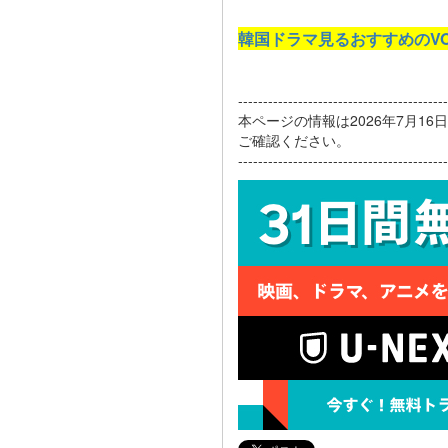
韓国ドラマ見るおすすめのV
------------------------------------------
本ページの情報は2026年7月1
ご確認ください。
------------------------------------------