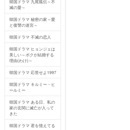
韓国ドラマ 九尾狐伝～不
滅の愛～
韓国ドラマ 秘密の家～愛
と復讐の迷宮～
韓国ドラマ 不滅の恋人
韓国ドラマ ヒョンジェは
美しい～ボクが結婚する
理由(わけ)～
韓国ドラマ 応答せよ1997
韓国ドラマ キルミー・ヒ
ールミー
韓国ドラマ ある日、私の
家の玄関に滅亡が入って
きた
韓国ドラマ 君を憶えてる