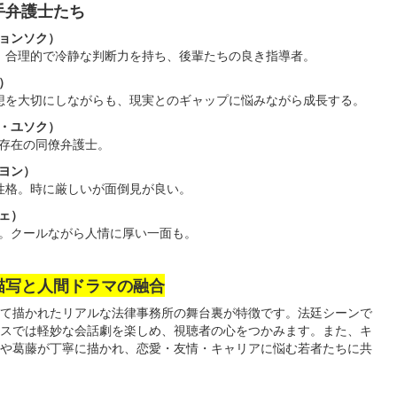
手弁護士たち
ョンソク）
。合理的で冷静な判断力を持ち、後輩たちの良き指導者。
）
想を大切にしながらも、現実とのギャップに悩みながら成長する。
・ユソク）
存在の同僚弁護士。
ヨン）
性格。時に厳しいが面倒見が良い。
ェ）
。クールながら人情に厚い一面も。
描写と人間ドラマの融合
て描かれたリアルな法律事務所の舞台裏が特徴です。法廷シーンで
スでは軽妙な会話劇を楽しめ、視聴者の心をつかみます。また、キ
や葛藤が丁寧に描かれ、恋愛・友情・キャリアに悩む若者たちに共