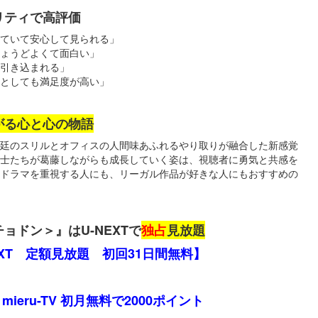
リティで高評価
ていて安心して見られる」
ょうどよくて面白い」
回引き込まれる」
マとしても満足度が高い」
がる心と心の物語
廷のスリルとオフィスの人間味あふれるやり取りが融合した新感覚
士たちが葛藤しながらも成長していく姿は、視聴者に勇気と共感を
ドラマを重視する人にも、リーガル作品が好きな人にもおすすめの
ョドン＞』はU-NEXTで
独占
見放題
EXT 定額見放題 初回31日間無料】
mieru-TV 初月無料で2000ポイント