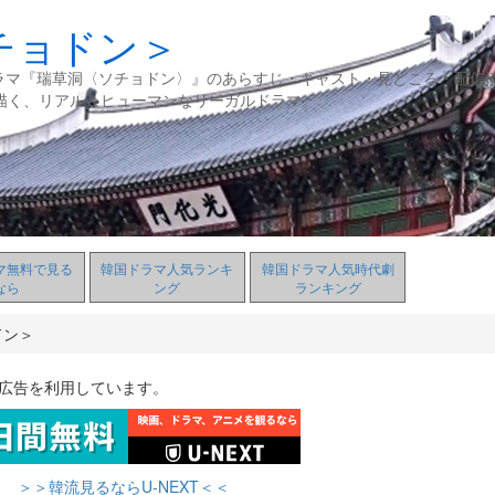
チョドン＞
ドラマ『瑞草洞〈ソチョドン〉』のあらすじ・キャスト・見どころ・配信
描く、リアル＆ヒューマンなリーガルドラマ。
マ無料で見る
韓国ドラマ人気ランキ
韓国ドラマ人気時代劇
なら
ング
ランキング
ドン＞
ト広告を利用しています。
＞＞韓流見るならU-NEXT＜＜