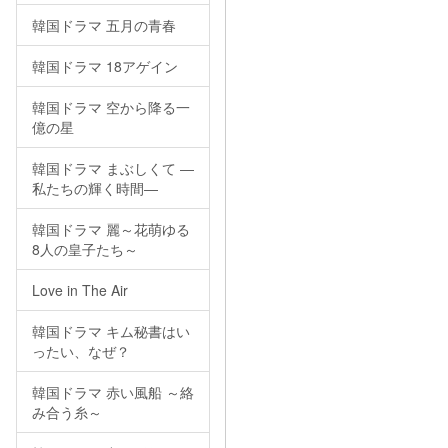
韓国ドラマ 五月の青春
韓国ドラマ 18アゲイン
韓国ドラマ 空から降る一
億の星
韓国ドラマ まぶしくて ―
私たちの輝く時間―
韓国ドラマ 麗～花萌ゆる
8人の皇子たち～
Love in The Air
韓国ドラマ キム秘書はい
ったい、なぜ？
韓国ドラマ 赤い風船 ～絡
み合う糸～