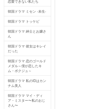
恋愛できない私たち
韓国ドラマ ミセン -未生-
韓国ドラマ トッケビ
韓国ドラマ 紳士とお嬢さ
ん
韓国ドラマ 彼女はキレイ
だった
韓国ドラマ 恋のゴールド
メダル～僕が恋したキ
ム・ボクジュ～
韓国ドラマ 私のIDはカン
ナム美人
韓国ドラマ マイ・ディ
ア・ミスター〜私のおじ
さん〜