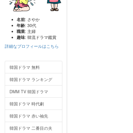
名前
: さやか
年齢
: 30代
職業
: 主婦
趣味
: 韓流ドラマ鑑賞
詳細なプロフィールはこちら
韓国ドラマ 無料
韓国ドラマ ランキング
DMM TV 韓国ドラマ
韓国ドラマ 時代劇
韓国ドラマ 赤い袖先
韓国ドラマ 二番目の夫