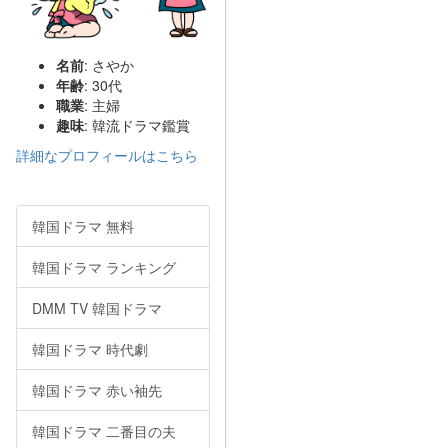
名前
: さやか
年齢
: 30代
職業
: 主婦
趣味
: 韓流ドラマ鑑賞
詳細なプロフィールはこちら
韓国ドラマ 無料
韓国ドラマ ランキング
DMM TV 韓国ドラマ
韓国ドラマ 時代劇
韓国ドラマ 赤い袖先
韓国ドラマ 二番目の夫