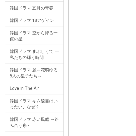
韓国ドラマ 五月の青春
韓国ドラマ 18アゲイン
韓国ドラマ 空から降る一
億の星
韓国ドラマ まぶしくて ―
私たちの輝く時間―
韓国ドラマ 麗～花萌ゆる
8人の皇子たち～
Love in The Air
韓国ドラマ キム秘書はい
ったい、なぜ？
韓国ドラマ 赤い風船 ～絡
み合う糸～