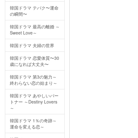
韓国ドラマ テバク〜運命
の瞬間〜
韓国ドラマ 最高の離婚 ～
Sweet Love～
韓国ドラマ 夫婦の世界
韓国ドラマ 恋愛体質〜30
歳になれば大丈夫〜
韓国ドラマ 第3の魅力～
終わらない恋の始まり～
韓国ドラマ あやしいパー
トナー ～Destiny Lovers
～
韓国ドラマ 1％の奇跡～
運命を変える恋～