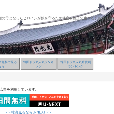
婚の母となったヒロインが娘を守るため秘密を抱えて生きる長編作。あ
マ無料で見る
韓国ドラマ人気ランキ
韓国ドラマ人気時代劇
なら
ング
ランキング
ト広告を利用しています。
＞＞韓流見るならU-NEXT＜＜