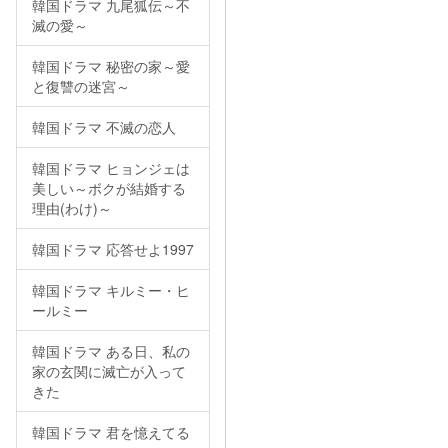
韓国ドラマ 九尾狐伝～不
滅の愛～
韓国ドラマ 秘密の家～愛
と復讐の迷宮～
韓国ドラマ 不滅の恋人
韓国ドラマ ヒョンジェは
美しい～ボクが結婚する
理由(わけ)～
韓国ドラマ 応答せよ1997
韓国ドラマ キルミー・ヒ
ールミー
韓国ドラマ ある日、私の
家の玄関に滅亡が入って
きた
韓国ドラマ 君を憶えてる