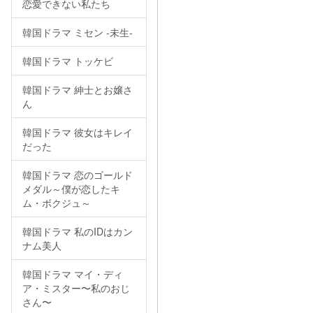
恋愛できない私たち
韓国ドラマ ミセン -未生-
韓国ドラマ トッケビ
韓国ドラマ 紳士とお嬢さ
ん
韓国ドラマ 彼女はキレイ
だった
韓国ドラマ 恋のゴールド
メダル～僕が恋したキ
ム・ボクジュ～
韓国ドラマ 私のIDはカン
ナム美人
韓国ドラマ マイ・ディ
ア・ミスター〜私のおじ
さん〜