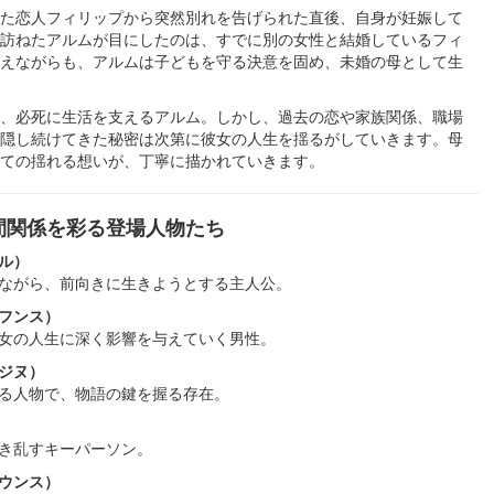
た恋人フィリップから突然別れを告げられた直後、自身が妊娠して
訪ねたアルムが目にしたのは、すでに別の女性と結婚しているフィ
えながらも、アルムは子どもを守る決意を固め、未婚の母として生
、必死に生活を支えるアルム。しかし、過去の恋や家族関係、職場
隠し続けてきた秘密は次第に彼女の人生を揺るがしていきます。母
ての揺れる想いが、丁寧に描かれていきます。
間関係を彩る登場人物たち
ル）
ながら、前向きに生きようとする主人公。
フンス）
女の人生に深く影響を与えていく男性。
ジヌ）
る人物で、物語の鍵を握る存在。
き乱すキーパーソン。
ウンス）