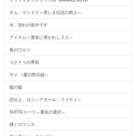
キム・マンドク～美しき伝説の商人～
今、別れの途中です
アイテム～運命に導かれし２人～
春のワルツ
コクドゥの季節
サメ ～愛の黙示録～
嘘の嘘
恋せよ、ヨニ～アモール・ファティ～
SUITS/スーツ～運命の選択～
輝くロマンス