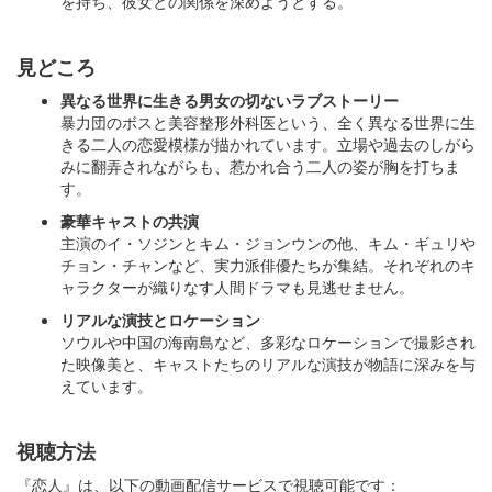
を持ち、彼女との関係を深めようとする。
見どころ
異なる世界に生きる男女の切ないラブストーリー
暴力団のボスと美容整形外科医という、全く異なる世界に生
きる二人の恋愛模様が描かれています。立場や過去のしがら
みに翻弄されながらも、惹かれ合う二人の姿が胸を打ちま
す。
豪華キャストの共演
主演のイ・ソジンとキム・ジョンウンの他、キム・ギュリや
チョン・チャンなど、実力派俳優たちが集結。それぞれのキ
ャラクターが織りなす人間ドラマも見逃せません。
リアルな演技とロケーション
ソウルや中国の海南島など、多彩なロケーションで撮影され
た映像美と、キャストたちのリアルな演技が物語に深みを与
えています。
視聴方法
『恋人』は、以下の動画配信サービスで視聴可能です：