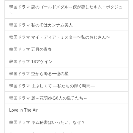
韓国ドラマ 恋のゴールドメダル～僕が恋したキム・ボクジュ
～
韓国ドラマ 私のIDはカンナム美人
韓国ドラマ マイ・ディア・ミスター〜私のおじさん〜
韓国ドラマ 五月の青春
韓国ドラマ 18アゲイン
韓国ドラマ 空から降る一億の星
韓国ドラマ まぶしくて ―私たちの輝く時間―
韓国ドラマ 麗～花萌ゆる8人の皇子たち～
Love in The Air
韓国ドラマ キム秘書はいったい、なぜ？