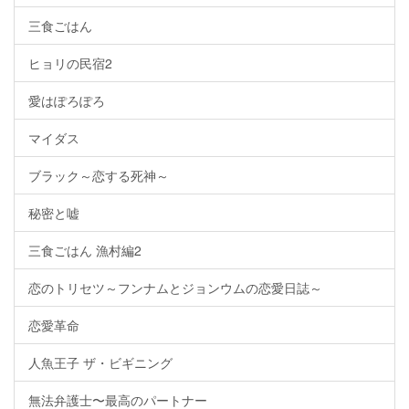
三食ごはん
ヒョリの民宿2
愛はぽろぽろ
マイダス
ブラック～恋する死神～
秘密と嘘
三食ごはん 漁村編2
恋のトリセツ～フンナムとジョンウムの恋愛日誌～
恋愛革命
人魚王子 ザ・ビギニング
無法弁護士〜最高のパートナー