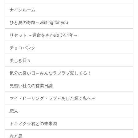
ナインルーム
ひと夏の奇跡～waiting for you
リセット ～運命をさかのぼる1年～
チョコバンク
美しき日々
気分の良い日～みんなラブラブ愛してる！
見習い社長の営業日誌
マイ・ヒーリング・ラブ～あした輝く私へ～
恋人
トキメク☆君との未来図
赤と黒