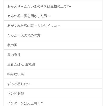
おかえり～ただいまのキスは屋根の上で⁉～
カネの花～愛を閉ざした男～
君がくれた恋の詩～カシリイッコ～
たった一人の私の味方
私の国
夏の香り
三食ごはん 山村編
鳴かない鳥
ずっと恋したい
ゾンビ探偵
インターンは元上司！？