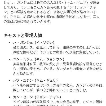
しかし、ガンジェには長年の恋人ユジン（キム・ギュリ）が妊娠
しており、ミジュもまたカン会長の息子セヨン（チョン・チャ
ン）との縁談を進められるなど、複雑な人間関係が絡み合いま
す。さらに、組織内の抗争や家族の秘密が明らかになる中、二人
の愛は試練に晒されていきます。
キャストと登場人物
ハ・ガンジェ（イ・ソジン）
暴力団のボス。孤児として育ち、組織の中でのし上がった。
冷徹な性格だが、ミジュとの出会いで次第に変化していく。
ユン・ミジュ（キム・ジョンウン）
美容整形外科医。牧師の父と共に児童養護施設を運営しなが
ら、開業の夢を抱いている。ガンジェとの出会いで運命が大
きく動き出す。
パク・ユジン（キム・ギュリ）
パン店を経営するガンジェの長年の恋人。ガンジェの子を妊
娠しているが、彼の心が離れていくことに苦しむ。
カン・セヨン（チョン・チャン）
ペグン建設の代表取締役で、カン会長の息子。ミジュに興味