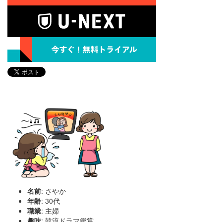
名前
: さやか
年齢
: 30代
職業
: 主婦
趣味
: 韓流ドラマ鑑賞