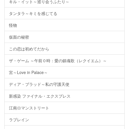
キル・イット～巡り会うふたり～
タンタラ～キミを感じてる
怪物
仮面の秘密
この恋は初めてだから
ザ・ゲーム ～午前０時：愛の鎮魂歌（レクイエム）～
宮～Love in Palace～
ディア・ブラッド～私の守護天使
新感染 ファイナル・エクスプレス
江南ロマンストリート
ラブレイン