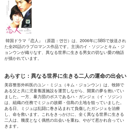
韓国ドラマ『恋人』（原題：연인）は、2006年にSBSで放送され
た全20話のラブロマンス作品です。主演のイ・ソジンとキム・ジ
ョンウンが織りなす、異なる世界に生きる男女の切ない愛の物語
が描かれています。
あらすじ：異なる世界に生きる二人の運命の出会い
美容整形外科医のユン・ミジュ（キム・ジョンウン）は、牧師で
ある父と共に児童養護施設を運営しながら、開業の夢を抱いてい
ました。一方、暴力団のボスであるハ・ガンジェ（イ・ソジン）
は、組織の任務でミジュの故郷・信島の土地を狙っていました。
ある日、ミジュは乱闘に巻き込まれて負傷したガンジェを治療
し、命を救います。これをきっかけに、全く異なる世界に生きる
二人は、幾度となく偶然の出会いを重ね、やがて惹かれ合ってい
きます。