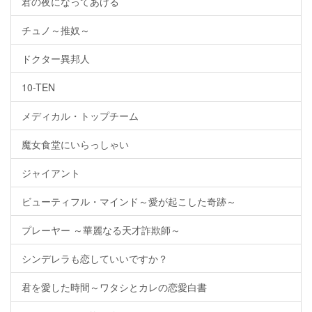
君の夜になってあげる
チュノ～推奴～
ドクター異邦人
10-TEN
メディカル・トップチーム
魔女食堂にいらっしゃい
ジャイアント
ビューティフル・マインド～愛が起こした奇跡～
プレーヤー ～華麗なる天才詐欺師～
シンデレラも恋していいですか？
君を愛した時間～ワタシとカレの恋愛白書