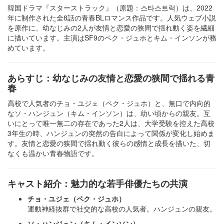
韓国ドラマ『スターストラック』（原題：스타스트럭）は、2022
年に制作された全8話の青春BLロマンス作品です。人気ウェブ小説
を原作に、幼なじみの2人が友情と恋愛の狭間で揺れ動く姿を繊細
に描いています。主演はSF9のペク・ジュホとキム・インソンが務
めています。
あらすじ：幼なじみの友情と恋愛の狭間で揺れる青
春
高校で人気者のチョ・ユジェ（ペク・ジュホ）と、無口で内向的
なソ・ハンジュン（キム・インソン）は、幼い頃からの親友。互
いにとって唯一無二の存在であった2人は、大学受験を控えた高校
3年生の時、ハンジュンの突然の告白によって関係が変化し始めま
す。友情と恋愛の狭間で揺れ動く彼らの感情と成長を描いた、切
なくも温かい青春物語です。
キャスト紹介：魅力的な若手俳優たちの共演
チョ・ユジェ（ペク・ジュホ）
運動神経抜群で社交的な高校の人気者。ハンジュンの親友。
ソ・ハンジュン（キム・インソン）