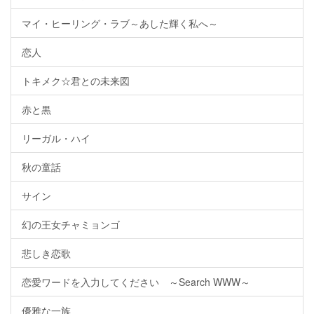
マイ・ヒーリング・ラブ～あした輝く私へ～
恋人
トキメク☆君との未来図
赤と黒
リーガル・ハイ
秋の童話
サイン
幻の王女チャミョンゴ
悲しき恋歌
恋愛ワードを入力してください ～Search WWW～
優雅な一族