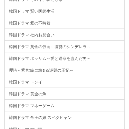
韓国ドラマ 賢い医師生活
韓国ドラマ 愛の不時着
韓国ドラマ 社内お見合い
韓国ドラマ 黄金の仮面～復讐のシンデレラ～
韓国ドラマ ポッサム～愛と運命を盗んだ男～
瓔珞～紫禁城に燃ゆる逆襲の王妃～
韓国ドラマ トンイ
韓国ドラマ 黄金の魚
韓国ドラマ マネーゲーム
韓国ドラマ 帝王の娘 スベクヒャン