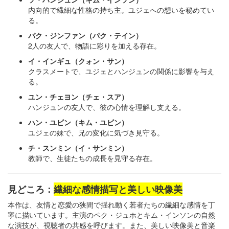
内向的で繊細な性格の持ち主。ユジェへの想いを秘めてい
る。
パク・ジンファン（パク・テイン）
2人の友人で、物語に彩りを加える存在。
イ・インギュ（クォン・サン）
クラスメートで、ユジェとハンジュンの関係に影響を与え
る。
ユン・チェヨン（チェ・スア）
ハンジュンの友人で、彼の心情を理解し支える。
ハン・ユビン（キム・ユビン）
ユジェの妹で、兄の変化に気づき見守る。
チ・スンミン（イ・サンミン）
教師で、生徒たちの成長を見守る存在。
見どころ：
繊細な感情描写と美しい映像美
本作は、友情と恋愛の狭間で揺れ動く若者たちの繊細な感情を丁
寧に描いています。主演のペク・ジュホとキム・インソンの自然
な演技が、視聴者の共感を呼びます。また、美しい映像美と音楽