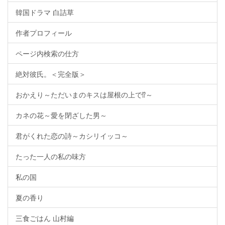
韓国ドラマ 白詰草
作者プロフィール
ページ内検索の仕方
絶対彼氏。＜完全版＞
おかえり～ただいまのキスは屋根の上で⁉～
カネの花～愛を閉ざした男～
君がくれた恋の詩～カシリイッコ～
たった一人の私の味方
私の国
夏の香り
三食ごはん 山村編