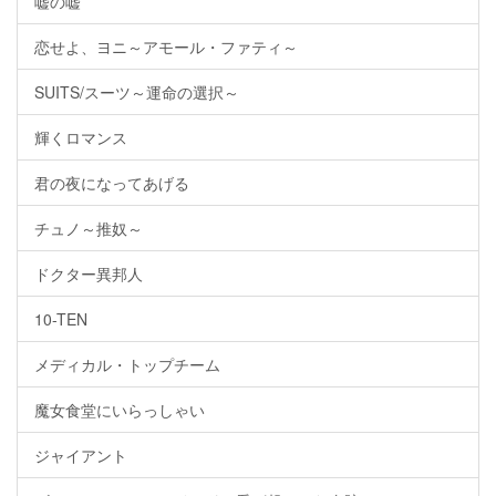
嘘の嘘
恋せよ、ヨニ～アモール・ファティ～
SUITS/スーツ～運命の選択～
輝くロマンス
君の夜になってあげる
チュノ～推奴～
ドクター異邦人
10-TEN
メディカル・トップチーム
魔女食堂にいらっしゃい
ジャイアント