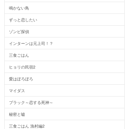
鳴かない鳥
ずっと恋したい
ゾンビ探偵
インターンは元上司！？
三食ごはん
ヒョリの民宿2
愛はぽろぽろ
マイダス
ブラック～恋する死神～
秘密と嘘
三食ごはん 漁村編2