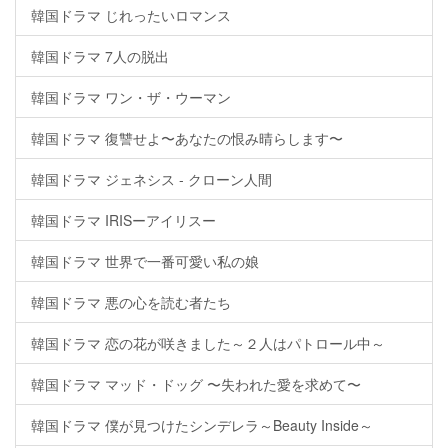
韓国ドラマ じれったいロマンス
韓国ドラマ 7人の脱出
韓国ドラマ ワン・ザ・ウーマン
韓国ドラマ 復讐せよ〜あなたの恨み晴らします〜
韓国ドラマ ジェネシス - クローン人間
韓国ドラマ IRISーアイリスー
韓国ドラマ 世界で一番可愛い私の娘
韓国ドラマ 悪の心を読む者たち
韓国ドラマ 恋の花が咲きました～２人はパトロール中～
韓国ドラマ マッド・ドッグ 〜失われた愛を求めて〜
韓国ドラマ 僕が見つけたシンデレラ～Beauty Inside～