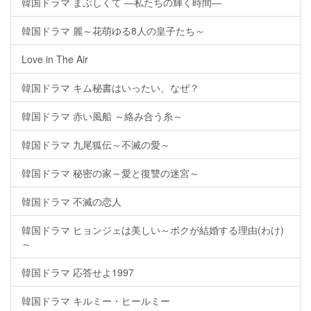
韓国ドラマ まぶしくて ―私たちの輝く時間―
韓国ドラマ 麗～花萌ゆる8人の皇子たち～
Love in The Air
韓国ドラマ キム秘書はいったい、なぜ？
韓国ドラマ 赤い風船 ～絡み合う糸～
韓国ドラマ 九尾狐伝～不滅の愛～
韓国ドラマ 秘密の家～愛と復讐の迷宮～
韓国ドラマ 不滅の恋人
韓国ドラマ ヒョンジェは美しい～ボクが結婚する理由(わけ)
～
韓国ドラマ 応答せよ1997
韓国ドラマ キルミー・ヒールミー