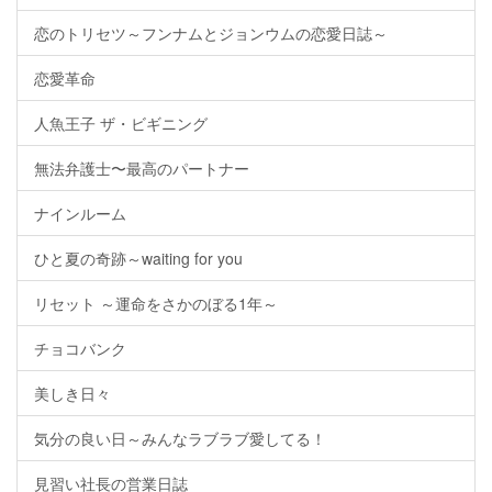
恋のトリセツ～フンナムとジョンウムの恋愛日誌～
恋愛革命
人魚王子 ザ・ビギニング
無法弁護士〜最高のパートナー
ナインルーム
ひと夏の奇跡～waiting for you
リセット ～運命をさかのぼる1年～
チョコバンク
美しき日々
気分の良い日～みんなラブラブ愛してる！
見習い社長の営業日誌