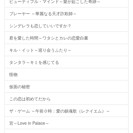
ビューティフル・マインド～愛が起こした奇跡～
プレーヤー ～華麗なる天才詐欺師～
シンデレラも恋していいですか？
君を愛した時間～ワタシとカレの恋愛白書
キル・イット～巡り会うふたり～
タンタラ～キミを感じてる
怪物
仮面の秘密
この恋は初めてだから
ザ・ゲーム ～午前０時：愛の鎮魂歌（レクイエム）～
宮～Love in Palace～