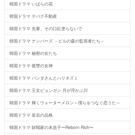
韓国ドラマ いばらの花
韓国ドラマ テバク不動産
韓国ドラマ 先輩、その口紅塗らないで
韓国ドラマ ナンバーズ －ビルの森の監視者たち－
韓国ドラマ 秘密の女たち
韓国ドラマ 復讐の女神
韓国ドラマ パンダさんとハリネズミ
韓国ドラマ 王女ピョンガン 月が浮かぶ川
韓国ドラマ 輝くウォーターメロン～僕らをつなぐ恋うた～
韓国ドラマ 皇后の品格
韓国ドラマ 財閥家の末息子〜Reborn Rich〜