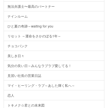
無法弁護士〜最高のパートナー
ナインルーム
ひと夏の奇跡～waiting for you
リセット ～運命をさかのぼる1年～
チョコバンク
美しき日々
気分の良い日～みんなラブラブ愛してる！
見習い社長の営業日誌
マイ・ヒーリング・ラブ～あした輝く私へ～
恋人
トキメク☆君との未来図