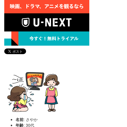
名前
: さやか
年齢
: 30代