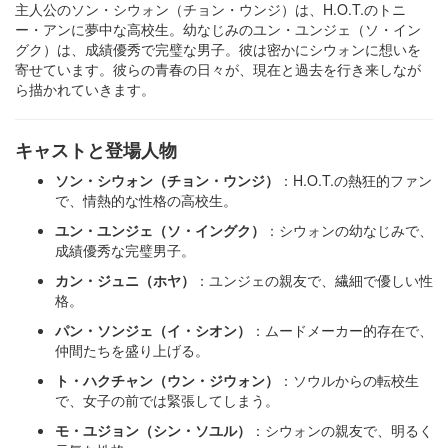
主人公のソン・シウォン（チョン・ウンジ）は、H.O.T.のトニ
ー・アンに夢中な高校生。​幼なじみのユン・ユンジェ（ソ・イン
グク）は、成績優秀で完璧な男子。​彼は密かにシウォンに想いを
寄せています。​彼らの青春の日々が、現在と過去を行き来しなが
ら描かれていきます。​
キャストと登場人物
ソン・シウォン（チョン・ウンジ）
：​H.O.T.の熱狂的ファン
で、情熱的な性格の高校生。
ユン・ユンジェ（ソ・イングク）
：​シウォンの幼なじみで、
成績優秀な完璧男子。
カン・ジュニ（ホヤ）
：​ユンジェの親友で、繊細で優しい性
格。
パン・ソンジェ（イ・シオン）
：​ムードメーカー的存在で、
仲間たちを盛り上げる。
ト・ハクチャン（ウン・ジウォン）
：​ソウルからの転校生
で、女子の前では緊張してしまう。
モ・ユジョン（シン・ソユル）
：​シウォンの親友で、明るく