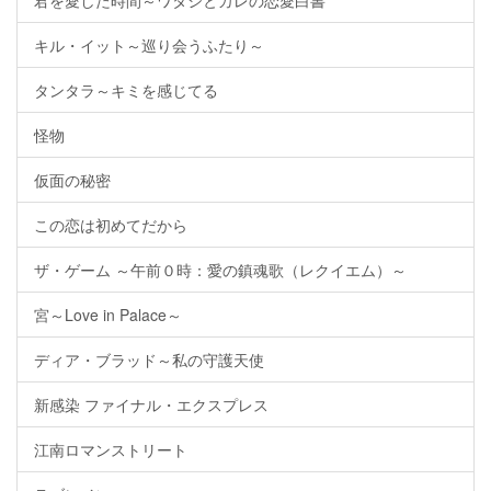
君を愛した時間～ワタシとカレの恋愛白書
キル・イット～巡り会うふたり～
タンタラ～キミを感じてる
怪物
仮面の秘密
この恋は初めてだから
ザ・ゲーム ～午前０時：愛の鎮魂歌（レクイエム）～
宮～Love in Palace～
ディア・ブラッド～私の守護天使
新感染 ファイナル・エクスプレス
江南ロマンストリート