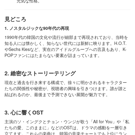
元気な性格。​
見どころ
1. ノスタルジックな90年代の再現
1990年代の韓国の文化や流行が細部まで再現されており、当時を
知る人には懐かしく、知らない世代には新鮮に映ります。​H.O.T.
やSechs Kiesなど、実在のアイドルグループへの言及もあり、K-
POPファンにはたまらない要素が詰まっています。
2. 緻密なストーリーテリング
現在と過去を行き来する構成で、徐々に明かされるキャラクター
たちの関係性や秘密が、視聴者の興味を引きつけます。​誰が誰と
結ばれるのか、最後まで予測できない展開が魅力です。​
3. 心に響くOST
主演のソ・イングクとチョン・ウンジが歌う「All for You」や「私
たちの愛、このままに」などのOSTは、ドラマの感動を一層引き
立てます。​これらの楽曲は、韓国の音楽チャートでも上位にラン