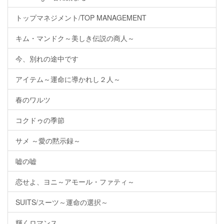
トップマネジメント/TOP MANAGEMENT
キム・マンドク～美しき伝説の商人～
今、別れの途中です
アイテム～運命に導かれし２人～
春のワルツ
コクドゥの季節
サメ ～愛の黙示録～
嘘の嘘
恋せよ、ヨニ～アモール・ファティ～
SUITS/スーツ～運命の選択～
輝くロマンス