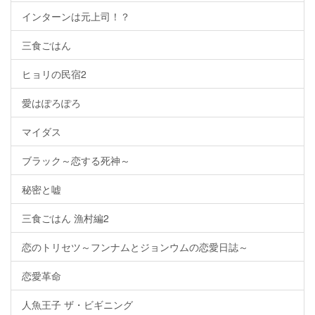
インターンは元上司！？
三食ごはん
ヒョリの民宿2
愛はぽろぽろ
マイダス
ブラック～恋する死神～
秘密と嘘
三食ごはん 漁村編2
恋のトリセツ～フンナムとジョンウムの恋愛日誌～
恋愛革命
人魚王子 ザ・ビギニング