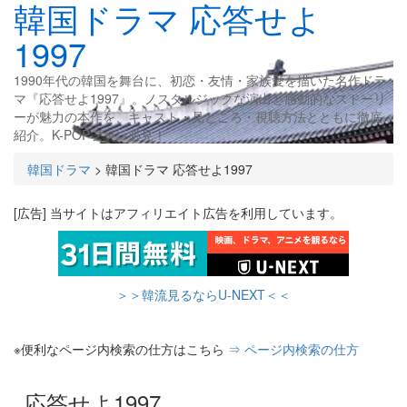
韓国ドラマ 応答せよ
1997
1990年代の韓国を舞台に、初恋・友情・家族愛を描いた名作ドラ
マ『応答せよ1997』。ノスタルジックな演出と感動的なストーリ
ーが魅力の本作を、キャスト・見どころ・視聴方法とともに徹底
紹介。K-POPファン必見！
韓国ドラマ
>
韓国ドラマ 応答せよ1997
[広告] 当サイトはアフィリエイト広告を利用しています。
＞＞韓流見るならU-NEXT＜＜
※便利なページ内検索の仕方はこちら
⇒ ページ内検索の仕方
応答せよ1997