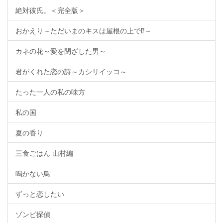
絶対彼氏。＜完全版＞
おかえり～ただいまのキスは屋根の上で⁉～
カネの花～愛を閉ざした男～
君がくれた恋の詩～カシリイッコ～
たった一人の私の味方
私の国
夏の香り
三食ごはん 山村編
鳴かない鳥
ずっと恋したい
ゾンビ探偵