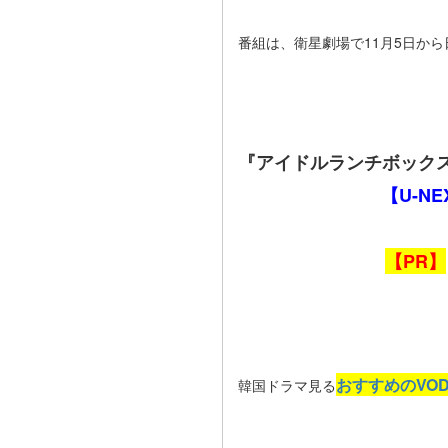
番組は、衛星劇場で11月5日から
『アイドルランチボック
【U-N
【PR】
おすすめのVO
韓国ドラマ見る
------------------------------------------