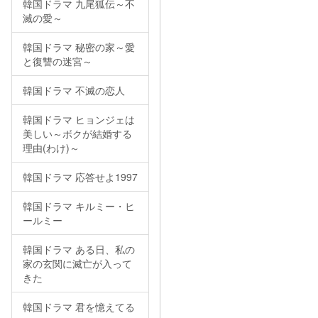
韓国ドラマ 九尾狐伝～不
滅の愛～
韓国ドラマ 秘密の家～愛
と復讐の迷宮～
韓国ドラマ 不滅の恋人
韓国ドラマ ヒョンジェは
美しい～ボクが結婚する
理由(わけ)～
韓国ドラマ 応答せよ1997
韓国ドラマ キルミー・ヒ
ールミー
韓国ドラマ ある日、私の
家の玄関に滅亡が入って
きた
韓国ドラマ 君を憶えてる