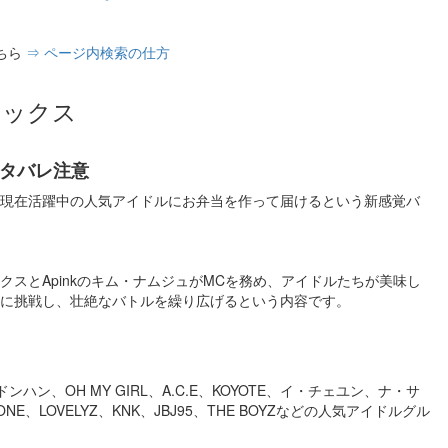
ちら
⇒ ページ内検索の仕方
ボックス
ネタバレ注意
現在活躍中の人気アイドルにお弁当を作って届けるという新感覚バ
クスとApinkのキム・ナムジュがMCを務め、アイドルたちが美味し
に挑戦し、壮絶なバトルを繰り広げるという内容です。
ドンハン、OH MY GIRL、A.C.E、KOYOTE、イ・チェユン、ナ・サ
 ZONE、LOVELYZ、KNK、JBJ95、THE BOYZなどの人気アイドルグル