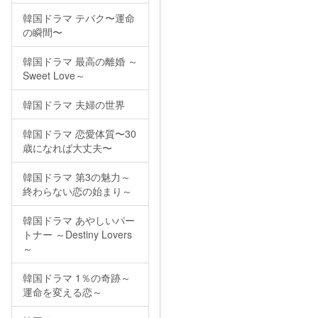
韓国ドラマ テバク〜運命
の瞬間〜
韓国ドラマ 最高の離婚 ～
Sweet Love～
韓国ドラマ 夫婦の世界
韓国ドラマ 恋愛体質〜30
歳になれば大丈夫〜
韓国ドラマ 第3の魅力～
終わらない恋の始まり～
韓国ドラマ あやしいパー
トナー ～Destiny Lovers
～
韓国ドラマ 1％の奇跡～
運命を変える恋～