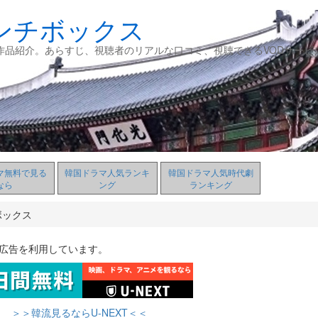
ンチボックス
作品紹介。あらすじ、視聴者のリアルな口コミ、視聴できるVODサービ
マ無料で見る
韓国ドラマ人気ランキ
韓国ドラマ人気時代劇
なら
ング
ランキング
ボックス
ト広告を利用しています。
＞＞韓流見るならU-NEXT＜＜