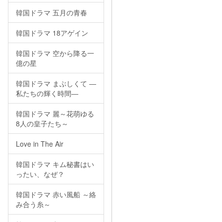
韓国ドラマ 五月の青春
韓国ドラマ 18アゲイン
韓国ドラマ 空から降る一
億の星
韓国ドラマ まぶしくて ―
私たちの輝く時間―
韓国ドラマ 麗～花萌ゆる
8人の皇子たち～
Love in The Air
韓国ドラマ キム秘書はい
ったい、なぜ？
韓国ドラマ 赤い風船 ～絡
み合う糸～