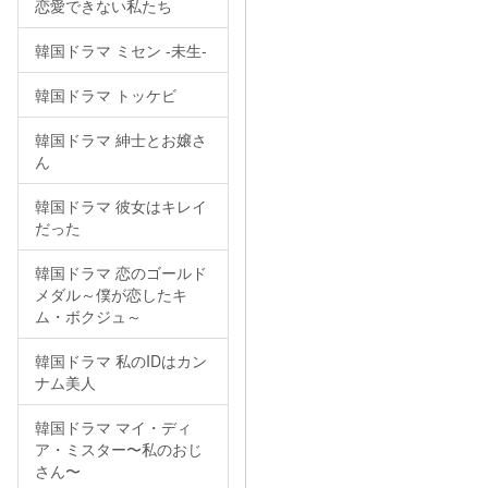
恋愛できない私たち
韓国ドラマ ミセン -未生-
韓国ドラマ トッケビ
韓国ドラマ 紳士とお嬢さ
ん
韓国ドラマ 彼女はキレイ
だった
韓国ドラマ 恋のゴールド
メダル～僕が恋したキ
ム・ボクジュ～
韓国ドラマ 私のIDはカン
ナム美人
韓国ドラマ マイ・ディ
ア・ミスター〜私のおじ
さん〜