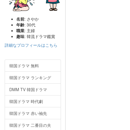
名前
: さやか
年齢
: 30代
職業
: 主婦
趣味
: 韓流ドラマ鑑賞
詳細なプロフィールはこちら
韓国ドラマ 無料
韓国ドラマ ランキング
DMM TV 韓国ドラマ
韓国ドラマ 時代劇
韓国ドラマ 赤い袖先
韓国ドラマ 二番目の夫