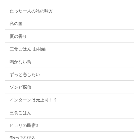
たった一人の私の味方
私の国
夏の香り
三食ごはん 山村編
鳴かない鳥
ずっと恋したい
ゾンビ探偵
インターンは元上司！？
三食ごはん
ヒョリの民宿2
愛はぽろぽろ