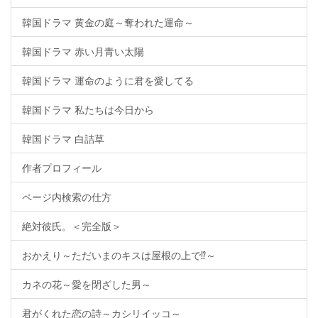
韓国ドラマ 黄金の庭～奪われた運命～
韓国ドラマ 赤い月青い太陽
韓国ドラマ 運命のように君を愛してる
韓国ドラマ 私たちは今日から
韓国ドラマ 白詰草
作者プロフィール
ページ内検索の仕方
絶対彼氏。＜完全版＞
おかえり～ただいまのキスは屋根の上で⁉～
カネの花～愛を閉ざした男～
君がくれた恋の詩～カシリイッコ～