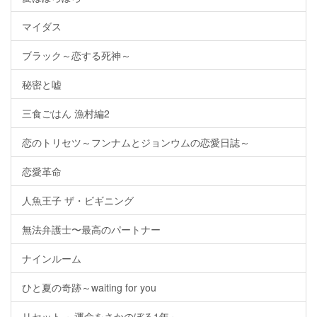
マイダス
ブラック～恋する死神～
秘密と嘘
三食ごはん 漁村編2
恋のトリセツ～フンナムとジョンウムの恋愛日誌～
恋愛革命
人魚王子 ザ・ビギニング
無法弁護士〜最高のパートナー
ナインルーム
ひと夏の奇跡～waiting for you
リセット ～運命をさかのぼる1年～