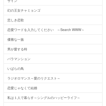
サイン
幻の王女チャミョンゴ
悲しき恋歌
恋愛ワードを入力してください ～Search WWW～
優雅な一族
男が愛する時
バラマンション
いばらの鳥
ラジオロマンス～愛のリクエスト～
恋愛じゃなくて結婚
私は１人で暮らす～シングルのハッピーライフ～