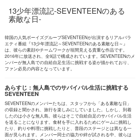
13少年漂流記-SEVENTEENのある
素敵な日-
韓国の人気ボーイズグループSEVENTEENが出演するリアルバラ
エティ番組『13少年漂流記～SEVENTEENのある素敵な日～』
は、彼らの素顔やチームワークが垣間見える貴重な作品です。
2016年に放送され、全9話で構成されています。SEVENTEENのメ
ンバーが無人島での自給自足生活に挑戦する姿が描かれており、
ファン必見の内容となっています。​
あらすじ：無人島でのサバイバル生活に挑戦する
SEVENTEEN
SEVENTEENのメンバーたちは、スタッフから「ある素敵な日」
の収録と聞かされ、旅行を楽しみにしていました。しかし、到着
したのは小さな無人島。彼らはそこで自給自足のサバイバル生活
を送ることになります。食材を手に入れるためにゲームに挑戦し
たり、釣りや料理に挑戦したりと、普段のステージとは異なる一
面が見られます。メンバー同士の協力や絆が試される中、彼らは