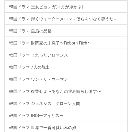
韓国ドラマ 王女ピョンガン 月が浮かぶ川
韓国ドラマ 輝くウォーターメロン～僕らをつなぐ恋うた～
韓国ドラマ 皇后の品格
韓国ドラマ 財閥家の末息子〜Reborn Rich〜
韓国ドラマ じれったいロマンス
韓国ドラマ 7人の脱出
韓国ドラマ ワン・ザ・ウーマン
韓国ドラマ 復讐せよ〜あなたの恨み晴らします〜
韓国ドラマ ジェネシス - クローン人間
韓国ドラマ IRISーアイリスー
韓国ドラマ 世界で一番可愛い私の娘