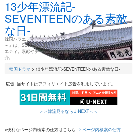
13少年漂流記-
SEVENTEENのある素敵
な日-
韓国バラエティ『13少年漂流記～SEVENTEENのある素敵な日
～』は、SEVENTEENが無人島で自給自足生活に挑むリアルバラ
エティ。素顔やチームワークが垣間見えるファン必見の全9話を紹
介。
韓国ドラマ
>
13少年漂流記-SEVENTEENのある素敵な日-
[広告] 当サイトはアフィリエイト広告を利用しています。
＞＞韓流見るならU-NEXT＜＜
※便利なページ内検索の仕方はこちら
⇒ ページ内検索の仕方