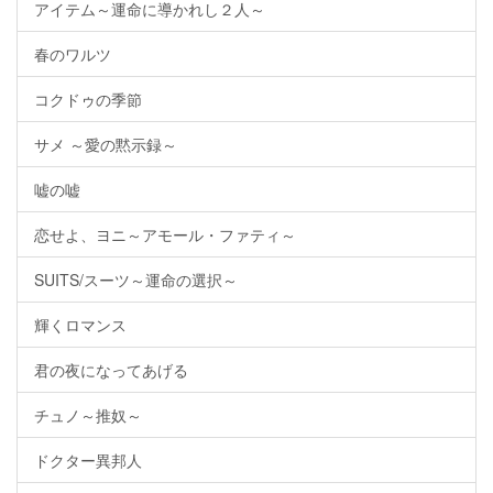
アイテム～運命に導かれし２人～
春のワルツ
コクドゥの季節
サメ ～愛の黙示録～
嘘の嘘
恋せよ、ヨニ～アモール・ファティ～
SUITS/スーツ～運命の選択～
輝くロマンス
君の夜になってあげる
チュノ～推奴～
ドクター異邦人