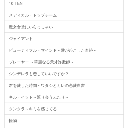
10-TEN
メディカル・トップチーム
魔女食堂にいらっしゃい
ジャイアント
ビューティフル・マインド～愛が起こした奇跡～
プレーヤー ～華麗なる天才詐欺師～
シンデレラも恋していいですか？
君を愛した時間～ワタシとカレの恋愛白書
キル・イット～巡り会うふたり～
タンタラ～キミを感じてる
怪物