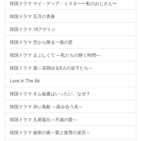
韓国ドラマ マイ・ディア・ミスター〜私のおじさん〜
韓国ドラマ 五月の青春
韓国ドラマ 18アゲイン
韓国ドラマ 空から降る一億の星
韓国ドラマ まぶしくて ―私たちの輝く時間―
韓国ドラマ 麗～花萌ゆる8人の皇子たち～
Love in The Air
韓国ドラマ キム秘書はいったい、なぜ？
韓国ドラマ 赤い風船 ～絡み合う糸～
韓国ドラマ 九尾狐伝～不滅の愛～
韓国ドラマ 秘密の家～愛と復讐の迷宮～