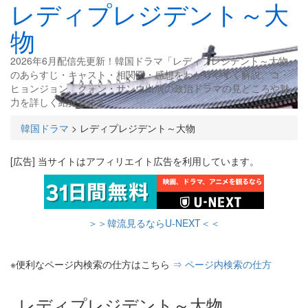
レディプレジデント～大
物
2026年6月配信先更新！韓国ドラマ「レディプレジデント～大物」
のあらすじ・キャスト・相関図・感想をわかりやすく解説。コ・
ヒョンジョン、クォン・サンウ出演の政治ドラマの見どころや魅
力を詳しく紹介します。
韓国ドラマ
>
レディプレジデント～大物
[広告] 当サイトはアフィリエイト広告を利用しています。
＞＞韓流見るならU-NEXT＜＜
※便利なページ内検索の仕方はこちら
⇒ ページ内検索の仕方
レディプレジデント～大物