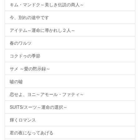
キム・マンドク～美しき伝説の商人～
今、別れの途中です
アイテム～運命に導かれし２人～
春のワルツ
コクドゥの季節
サメ ～愛の黙示録～
嘘の嘘
恋せよ、ヨニ～アモール・ファティ～
SUITS/スーツ～運命の選択～
輝くロマンス
君の夜になってあげる