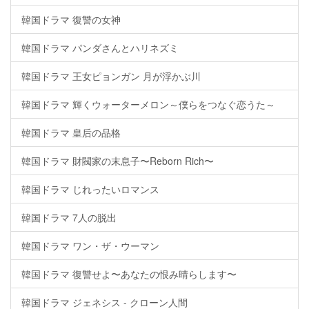
韓国ドラマ 復讐の女神
韓国ドラマ パンダさんとハリネズミ
韓国ドラマ 王女ピョンガン 月が浮かぶ川
韓国ドラマ 輝くウォーターメロン～僕らをつなぐ恋うた～
韓国ドラマ 皇后の品格
韓国ドラマ 財閥家の末息子〜Reborn Rich〜
韓国ドラマ じれったいロマンス
韓国ドラマ 7人の脱出
韓国ドラマ ワン・ザ・ウーマン
韓国ドラマ 復讐せよ〜あなたの恨み晴らします〜
韓国ドラマ ジェネシス - クローン人間