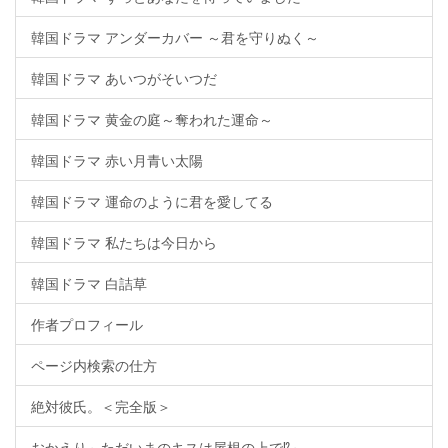
韓国ドラマ アンダーカバー ～君を守りぬく～
韓国ドラマ あいつがそいつだ
韓国ドラマ 黄金の庭～奪われた運命～
韓国ドラマ 赤い月青い太陽
韓国ドラマ 運命のように君を愛してる
韓国ドラマ 私たちは今日から
韓国ドラマ 白詰草
作者プロフィール
ページ内検索の仕方
絶対彼氏。＜完全版＞
おかえり～ただいまのキスは屋根の上で⁉～