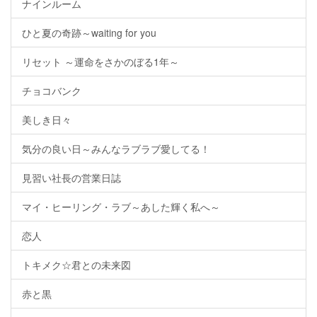
ナインルーム
ひと夏の奇跡～waiting for you
リセット ～運命をさかのぼる1年～
チョコバンク
美しき日々
気分の良い日～みんなラブラブ愛してる！
見習い社長の営業日誌
マイ・ヒーリング・ラブ～あした輝く私へ～
恋人
トキメク☆君との未来図
赤と黒