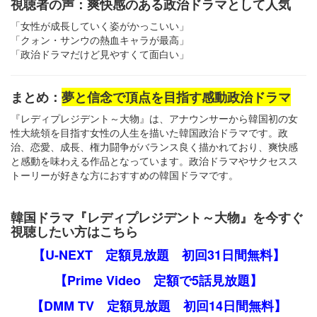
視聴者の声：爽快感のある政治ドラマとして人気
「女性が成長していく姿がかっこいい」
「クォン・サンウの熱血キャラが最高」
「政治ドラマだけど見やすくて面白い」
まとめ：
夢と信念で頂点を目指す感動政治ドラマ
『レディプレジデント～大物』は、アナウンサーから韓国初の女
性大統領を目指す女性の人生を描いた韓国政治ドラマです。政
治、恋愛、成長、権力闘争がバランス良く描かれており、爽快感
と感動を味わえる作品となっています。政治ドラマやサクセスス
トーリーが好きな方におすすめの韓国ドラマです。
韓国ドラマ『レディプレジデント～大物』を今すぐ
視聴したい方はこちら
【U-NEXT 定額見放題 初回31日間無料】
【Prime Video 定額で5話見放題】
【DMM TV 定額見放題 初回14日間無料】