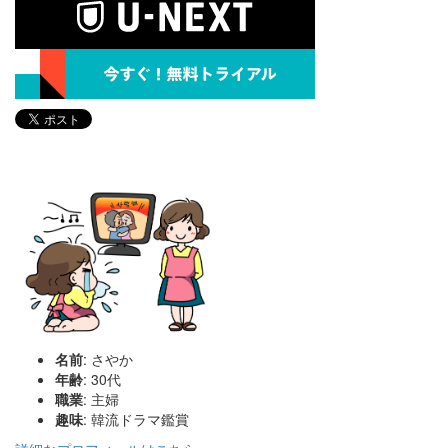
名前
: さやか
年齢
: 30代
職業
: 主婦
趣味
: 韓流ドラマ鑑賞