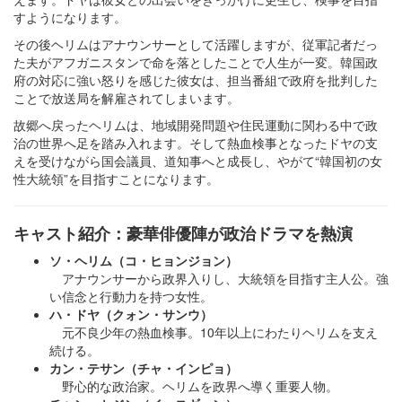
すようになります。
その後ヘリムはアナウンサーとして活躍しますが、従軍記者だっ
た夫がアフガニスタンで命を落としたことで人生が一変。韓国政
府の対応に強い怒りを感じた彼女は、担当番組で政府を批判した
ことで放送局を解雇されてしまいます。
故郷へ戻ったヘリムは、地域開発問題や住民運動に関わる中で政
治の世界へ足を踏み入れます。そして熱血検事となったドヤの支
えを受けながら国会議員、道知事へと成長し、やがて“韓国初の女
性大統領”を目指すことになります。
キャスト紹介：豪華俳優陣が政治ドラマを熱演
ソ・ヘリム（コ・ヒョンジョン）
アナウンサーから政界入りし、大統領を目指す主人公。強
い信念と行動力を持つ女性。
ハ・ドヤ（クォン・サンウ）
元不良少年の熱血検事。10年以上にわたりヘリムを支え
続ける。
カン・テサン（チャ・インピョ）
野心的な政治家。ヘリムを政界へ導く重要人物。