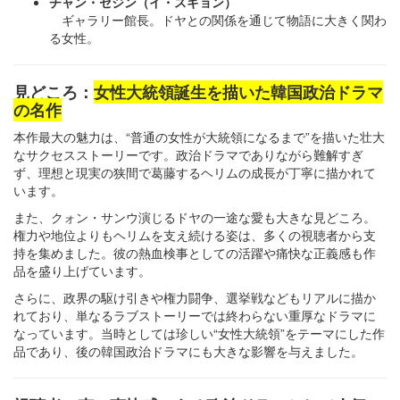
チャン・セジン（イ・スギョン）
ギャラリー館長。ドヤとの関係を通じて物語に大きく関わ
る女性。
見どころ：
女性大統領誕生を描いた韓国政治ドラマ
の名作
本作最大の魅力は、“普通の女性が大統領になるまで”を描いた壮大
なサクセスストーリーです。政治ドラマでありながら難解すぎ
ず、理想と現実の狭間で葛藤するヘリムの成長が丁寧に描かれて
います。
また、クォン・サンウ演じるドヤの一途な愛も大きな見どころ。
権力や地位よりもヘリムを支え続ける姿は、多くの視聴者から支
持を集めました。彼の熱血検事としての活躍や痛快な正義感も作
品を盛り上げています。
さらに、政界の駆け引きや権力闘争、選挙戦などもリアルに描か
れており、単なるラブストーリーでは終わらない重厚なドラマに
なっています。当時としては珍しい“女性大統領”をテーマにした作
品であり、後の韓国政治ドラマにも大きな影響を与えました。