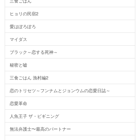
三食ごはん
ヒョリの民宿2
愛はぽろぽろ
マイダス
ブラック～恋する死神～
秘密と嘘
三食ごはん 漁村編2
恋のトリセツ～フンナムとジョンウムの恋愛日誌～
恋愛革命
人魚王子 ザ・ビギニング
無法弁護士〜最高のパートナー