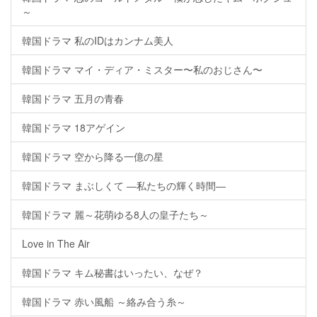
～
韓国ドラマ 私のIDはカンナム美人
韓国ドラマ マイ・ディア・ミスター〜私のおじさん〜
韓国ドラマ 五月の青春
韓国ドラマ 18アゲイン
韓国ドラマ 空から降る一億の星
韓国ドラマ まぶしくて ―私たちの輝く時間―
韓国ドラマ 麗～花萌ゆる8人の皇子たち～
Love in The Air
韓国ドラマ キム秘書はいったい、なぜ？
韓国ドラマ 赤い風船 ～絡み合う糸～