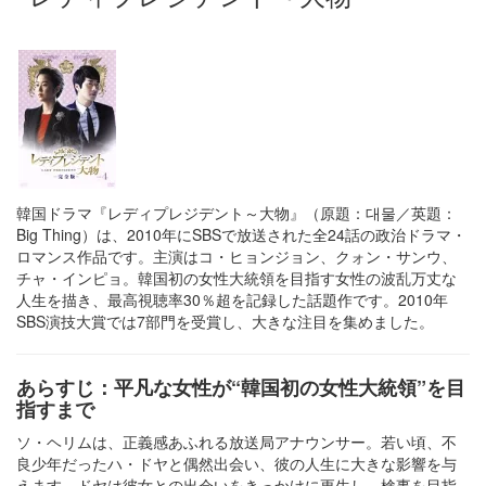
韓国ドラマ『レディプレジデント～大物』（原題：대물／英題：
Big Thing）は、2010年にSBSで放送された全24話の政治ドラマ・
ロマンス作品です。主演はコ・ヒョンジョン、クォン・サンウ、
チャ・インピョ。韓国初の女性大統領を目指す女性の波乱万丈な
人生を描き、最高視聴率30％超を記録した話題作です。2010年
SBS演技大賞では7部門を受賞し、大きな注目を集めました。
あらすじ：平凡な女性が“韓国初の女性大統領”を目
指すまで
ソ・ヘリムは、正義感あふれる放送局アナウンサー。若い頃、不
良少年だったハ・ドヤと偶然出会い、彼の人生に大きな影響を与
えます。ドヤは彼女との出会いをきっかけに更生し、検事を目指