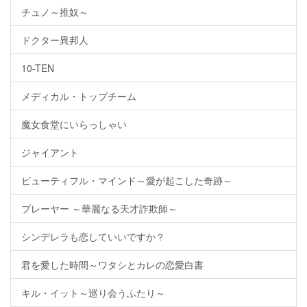
チュノ～推奴～
ドクター異邦人
10-TEN
メディカル・トップチーム
魔女食堂にいらっしゃい
ジャイアント
ビューティフル・マインド～愛が起こした奇跡～
プレーヤー ～華麗なる天才詐欺師～
シンデレラも恋していいですか？
君を愛した時間～ワタシとカレの恋愛白書
キル・イット～巡り会うふたり～