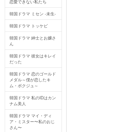
恋愛できない私たち
韓国ドラマ ミセン -未生-
韓国ドラマ トッケビ
韓国ドラマ 紳士とお嬢さ
ん
韓国ドラマ 彼女はキレイ
だった
韓国ドラマ 恋のゴールド
メダル～僕が恋したキ
ム・ボクジュ～
韓国ドラマ 私のIDはカン
ナム美人
韓国ドラマ マイ・ディ
ア・ミスター〜私のおじ
さん〜