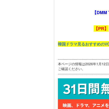
【DMM
【PR】
韓国ドラマ見るおすすめのV
------------------------------------------
本ページの情報は2026年1月1
ご確認ください。
------------------------------------------