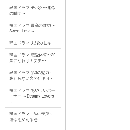
韓国ドラマ テバク〜運命
の瞬間〜
韓国ドラマ 最高の離婚 ～
Sweet Love～
韓国ドラマ 夫婦の世界
韓国ドラマ 恋愛体質〜30
歳になれば大丈夫〜
韓国ドラマ 第3の魅力～
終わらない恋の始まり～
韓国ドラマ あやしいパー
トナー ～Destiny Lovers
～
韓国ドラマ 1％の奇跡～
運命を変える恋～