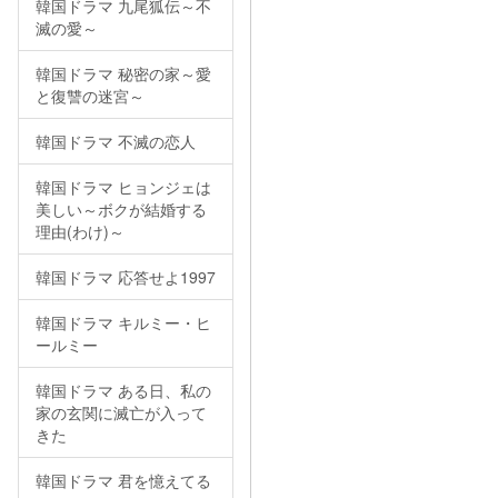
韓国ドラマ 九尾狐伝～不
滅の愛～
韓国ドラマ 秘密の家～愛
と復讐の迷宮～
韓国ドラマ 不滅の恋人
韓国ドラマ ヒョンジェは
美しい～ボクが結婚する
理由(わけ)～
韓国ドラマ 応答せよ1997
韓国ドラマ キルミー・ヒ
ールミー
韓国ドラマ ある日、私の
家の玄関に滅亡が入って
きた
韓国ドラマ 君を憶えてる