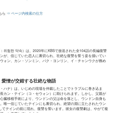
ちら
⇒ ページ内検索の仕方
위험한 약속）は、2020年にKBSで放送された全104話の長編復讐
ンが、信じていた恋人に裏切られ、壮絶な復讐を誓う姿を描いてい
ウォン、カン・ソンミン、パク・ヨンリン、イ・チャンウクが務め
、愛憎が交錯する壮絶な物語
ク・ハナ）は、いじめの現場を仲裁したことでトラブルに巻き込ま
長カン・テイン（コ・セウォン）に助けられます。しかし、父親が
心臓移植手術により、ウンドンの父は命を落とし、ウンドン自身も
。唯一信じていたテインにも裏切られ、絶望の淵に立たされたウン
してテインの前に現れ、復讐を誓います。彼女の復讐劇は、やがて複