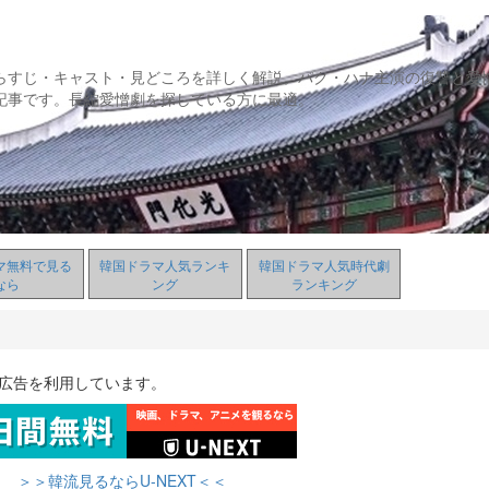
らすじ・キャスト・見どころを詳しく解説。パク・ハナ主演の復讐と愛
記事です。長編愛憎劇を探している方に最適。
マ無料で見る
韓国ドラマ人気ランキ
韓国ドラマ人気時代劇
なら
ング
ランキング
ト広告を利用しています。
＞＞韓流見るならU-NEXT＜＜