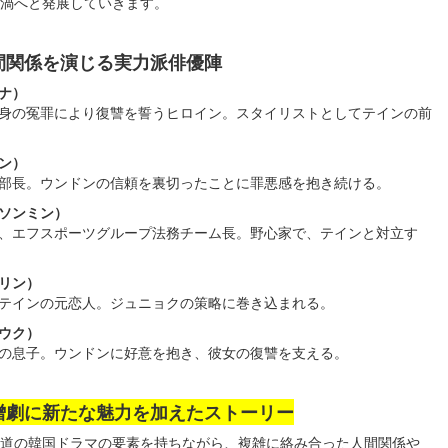
渦へと発展していきます。
間関係を演じる実力派俳優陣
ナ）
身の冤罪により復讐を誓うヒロイン。スタイリストとしてテインの前
ン）
部長。ウンドンの信頼を裏切ったことに罪悪感を抱き続ける。
ソンミン）
、エフスポーツグループ法務チーム長。野心家で、テインと対立す
リン）
テインの元恋人。ジュニョクの策略に巻き込まれる。
ウク）
の息子。ウンドンに好意を抱き、彼女の復讐を支える。
憎劇に新たな魅力を加えたストーリー
道の韓国ドラマの要素を持ちながら、複雑に絡み合った人間関係や