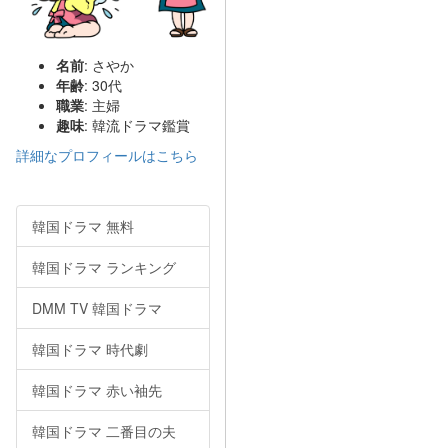
名前
: さやか
年齢
: 30代
職業
: 主婦
趣味
: 韓流ドラマ鑑賞
詳細なプロフィールはこちら
韓国ドラマ 無料
韓国ドラマ ランキング
DMM TV 韓国ドラマ
韓国ドラマ 時代劇
韓国ドラマ 赤い袖先
韓国ドラマ 二番目の夫