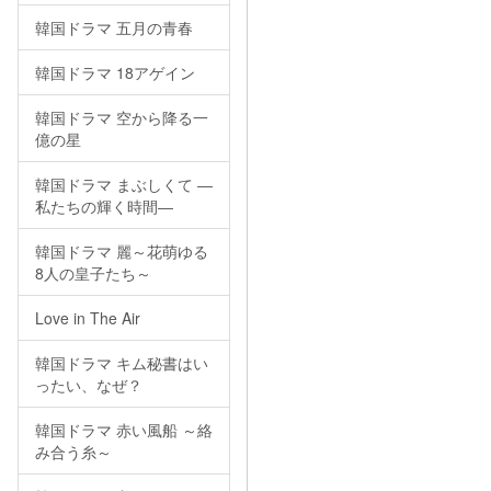
韓国ドラマ 五月の青春
韓国ドラマ 18アゲイン
韓国ドラマ 空から降る一
億の星
韓国ドラマ まぶしくて ―
私たちの輝く時間―
韓国ドラマ 麗～花萌ゆる
8人の皇子たち～
Love in The Air
韓国ドラマ キム秘書はい
ったい、なぜ？
韓国ドラマ 赤い風船 ～絡
み合う糸～