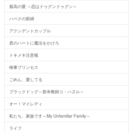
最高の愛 ～恋はドゥグンドゥグン～
ハベクの新婦
アクシデントカップル
君のハートに魔法をかけろ
トキメキ注意報
検事プリンセス
ごめん、愛してる
ブラックドッグ～新米教師コ・ハヌル～
オー！マイレディ
私たち、家族です～My Unfamiliar Family～
ライフ