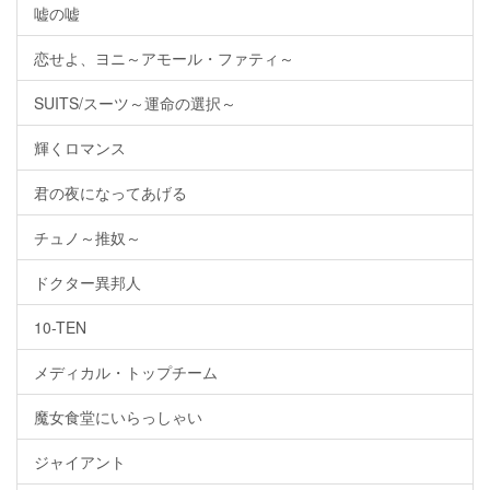
嘘の嘘
恋せよ、ヨニ～アモール・ファティ～
SUITS/スーツ～運命の選択～
輝くロマンス
君の夜になってあげる
チュノ～推奴～
ドクター異邦人
10-TEN
メディカル・トップチーム
魔女食堂にいらっしゃい
ジャイアント