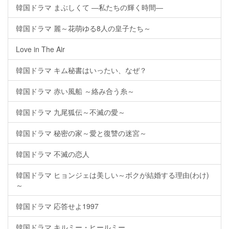
韓国ドラマ まぶしくて ―私たちの輝く時間―
韓国ドラマ 麗～花萌ゆる8人の皇子たち～
Love in The Air
韓国ドラマ キム秘書はいったい、なぜ？
韓国ドラマ 赤い風船 ～絡み合う糸～
韓国ドラマ 九尾狐伝～不滅の愛～
韓国ドラマ 秘密の家～愛と復讐の迷宮～
韓国ドラマ 不滅の恋人
韓国ドラマ ヒョンジェは美しい～ボクが結婚する理由(わけ)
～
韓国ドラマ 応答せよ1997
韓国ドラマ キルミー・ヒールミー