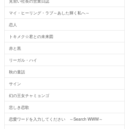
見習い社長の営業日誌
マイ・ヒーリング・ラブ～あした輝く私へ～
恋人
トキメク☆君との未来図
赤と黒
リーガル・ハイ
秋の童話
サイン
幻の王女チャミョンゴ
悲しき恋歌
恋愛ワードを入力してください ～Search WWW～