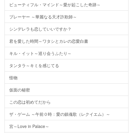
ビューティフル・マインド～愛が起こした奇跡～
プレーヤー ～華麗なる天才詐欺師～
シンデレラも恋していいですか？
君を愛した時間～ワタシとカレの恋愛白書
キル・イット～巡り会うふたり～
タンタラ～キミを感じてる
怪物
仮面の秘密
この恋は初めてだから
ザ・ゲーム ～午前０時：愛の鎮魂歌（レクイエム）～
宮～Love in Palace～