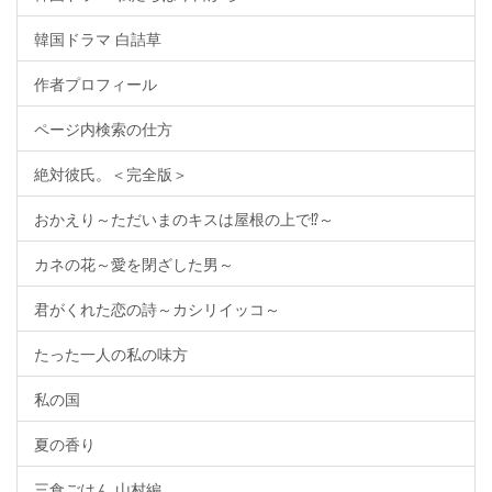
韓国ドラマ 白詰草
作者プロフィール
ページ内検索の仕方
絶対彼氏。＜完全版＞
おかえり～ただいまのキスは屋根の上で⁉～
カネの花～愛を閉ざした男～
君がくれた恋の詩～カシリイッコ～
たった一人の私の味方
私の国
夏の香り
三食ごはん 山村編