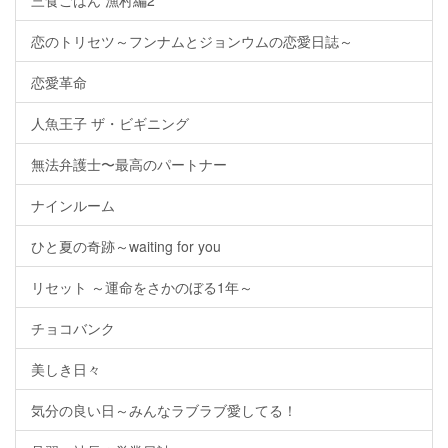
三食ごはん 漁村編2
恋のトリセツ～フンナムとジョンウムの恋愛日誌～
恋愛革命
人魚王子 ザ・ビギニング
無法弁護士〜最高のパートナー
ナインルーム
ひと夏の奇跡～waiting for you
リセット ～運命をさかのぼる1年～
チョコバンク
美しき日々
気分の良い日～みんなラブラブ愛してる！