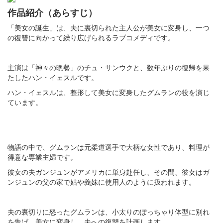
作品紹介（あらすじ）
「美女の誕生」は、夫に裏切られた主人公が美女に変身し、一つ
の復讐に向かって繰り広げられるラブコメディです。
主演は「神々の晩餐」のチュ・サンウクと、数年ぶりの復帰を果
たしたハン・イェスルです。
ハン・イェスルは、整形して美女に変身したグムランの役を演じ
ています​​。
物語の中で、グムランは元柔道選手で大柄な女性であり、料理が
得意な専業主婦です。
彼女の夫ガンジュンがアメリカに単身赴任し、その間、彼女はガ
ンジュンの父の家で姑や義妹に使用人のように扱われます。
夫の裏切りに怒ったグムランは、小太りのぽっちゃり体型に別れ
を告げ、美女に変身し、夫への復讐を計画します​​​​。