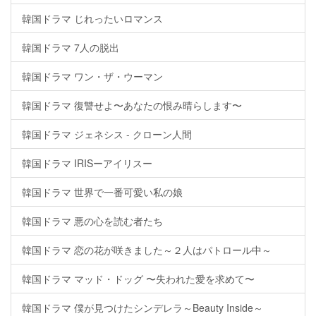
韓国ドラマ じれったいロマンス
韓国ドラマ 7人の脱出
韓国ドラマ ワン・ザ・ウーマン
韓国ドラマ 復讐せよ〜あなたの恨み晴らします〜
韓国ドラマ ジェネシス - クローン人間
韓国ドラマ IRISーアイリスー
韓国ドラマ 世界で一番可愛い私の娘
韓国ドラマ 悪の心を読む者たち
韓国ドラマ 恋の花が咲きました～２人はパトロール中～
韓国ドラマ マッド・ドッグ 〜失われた愛を求めて〜
韓国ドラマ 僕が見つけたシンデレラ～Beauty Inside～