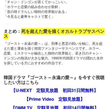
「チャン・ドンゴンが若くてかっこいい」
「ホラーと恋愛の組み合わせが新鮮」
「昔の韓ドラらしい独特の世界観がある」
「今見ると豪華キャストで驚く」
まとめ：
死を超えた愛を描くオカルトラブサスペン
ス
『ゴースト～永遠の愛～』は、刑事と悪霊の戦いを軸に、死を超
えた愛と運命を描く韓国ファンタジーサスペンスです。ホラー、
恋愛、ミステリーが融合した独特の世界観と、若き日のチャン・
ドンゴンの熱演が大きな魅力。1990年代韓国ドラマの隠れた名作
を探している方におすすめの作品です。
韓国ドラマ『ゴースト～永遠の愛～』を今すぐ視聴
したい方はこちら
【U-NEXT 定額見放題 初回31日間無料】
【Prime Video 定額見放題】
【DMM TV 定額見放題 初回14日間無料】