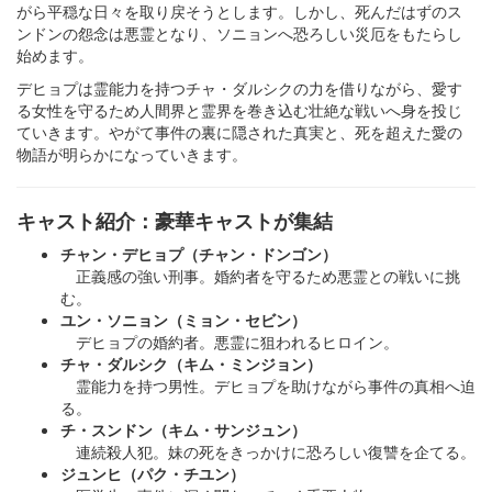
がら平穏な日々を取り戻そうとします。しかし、死んだはずのス
ンドンの怨念は悪霊となり、ソニョンへ恐ろしい災厄をもたらし
始めます。
デヒョプは霊能力を持つチャ・ダルシクの力を借りながら、愛す
る女性を守るため人間界と霊界を巻き込む壮絶な戦いへ身を投じ
ていきます。やがて事件の裏に隠された真実と、死を超えた愛の
物語が明らかになっていきます。
キャスト紹介：豪華キャストが集結
チャン・デヒョプ（チャン・ドンゴン）
正義感の強い刑事。婚約者を守るため悪霊との戦いに挑
む。
ユン・ソニョン（ミョン・セビン）
デヒョプの婚約者。悪霊に狙われるヒロイン。
チャ・ダルシク（キム・ミンジョン）
霊能力を持つ男性。デヒョプを助けながら事件の真相へ迫
る。
チ・スンドン（キム・サンジュン）
連続殺人犯。妹の死をきっかけに恐ろしい復讐を企てる。
ジュンヒ（パク・チユン）