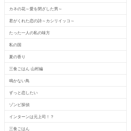
カネの花～愛を閉ざした男～
君がくれた恋の詩～カシリイッコ～
たった一人の私の味方
私の国
夏の香り
三食ごはん 山村編
鳴かない鳥
ずっと恋したい
ゾンビ探偵
インターンは元上司！？
三食ごはん