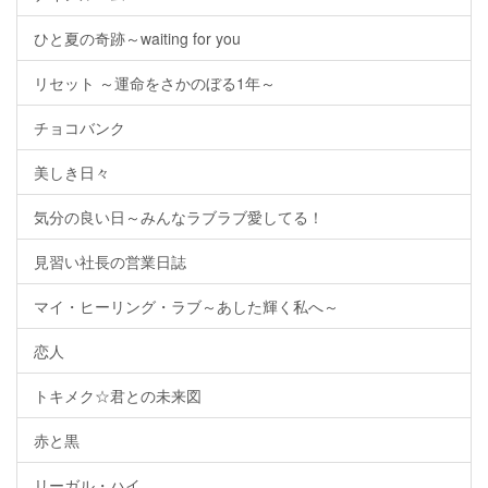
ひと夏の奇跡～waiting for you
リセット ～運命をさかのぼる1年～
チョコバンク
美しき日々
気分の良い日～みんなラブラブ愛してる！
見習い社長の営業日誌
マイ・ヒーリング・ラブ～あした輝く私へ～
恋人
トキメク☆君との未来図
赤と黒
リーガル・ハイ