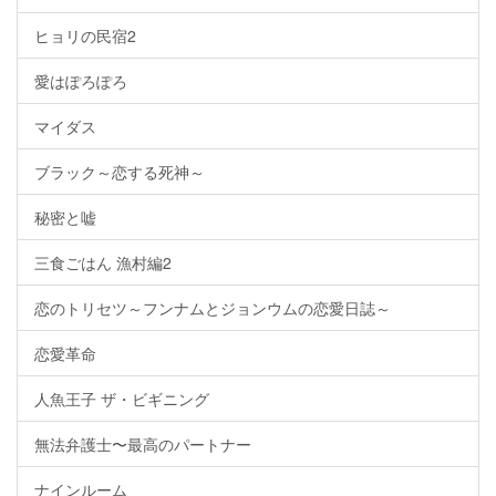
ヒョリの民宿2
愛はぽろぽろ
マイダス
ブラック～恋する死神～
秘密と嘘
三食ごはん 漁村編2
恋のトリセツ～フンナムとジョンウムの恋愛日誌～
恋愛革命
人魚王子 ザ・ビギニング
無法弁護士〜最高のパートナー
ナインルーム