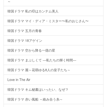
～
韓国ドラマ 私のIDはカンナム美人
韓国ドラマ マイ・ディア・ミスター〜私のおじさん〜
韓国ドラマ 五月の青春
韓国ドラマ 18アゲイン
韓国ドラマ 空から降る一億の星
韓国ドラマ まぶしくて ―私たちの輝く時間―
韓国ドラマ 麗～花萌ゆる8人の皇子たち～
Love in The Air
韓国ドラマ キム秘書はいったい、なぜ？
韓国ドラマ 赤い風船 ～絡み合う糸～