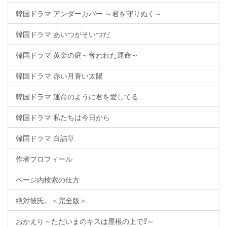
韓国ドラマ アンダーカバー ～君を守りぬく～
韓国ドラマ あいつがそいつだ
韓国ドラマ 黄金の庭～奪われた運命～
韓国ドラマ 赤い月青い太陽
韓国ドラマ 運命のように君を愛してる
韓国ドラマ 私たちは今日から
韓国ドラマ 白詰草
作者プロフィール
ページ内検索の仕方
絶対彼氏。＜完全版＞
おかえり～ただいまのキスは屋根の上で⁉～