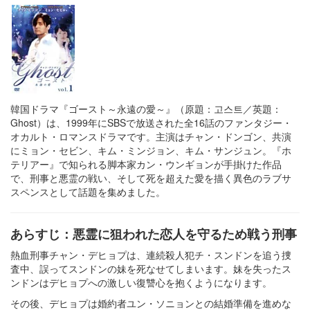
韓国ドラマ『ゴースト～永遠の愛～』（原題：고스트／英題：
Ghost）は、1999年にSBSで放送された全16話のファンタジー・
オカルト・ロマンスドラマです。主演はチャン・ドンゴン、共演
にミョン・セビン、キム・ミンジョン、キム・サンジュン。『ホ
テリアー』で知られる脚本家カン・ウンギョンが手掛けた作品
で、刑事と悪霊の戦い、そして死を超えた愛を描く異色のラブサ
スペンスとして話題を集めました。
あらすじ：悪霊に狙われた恋人を守るため戦う刑事
熱血刑事チャン・デヒョプは、連続殺人犯チ・スンドンを追う捜
査中、誤ってスンドンの妹を死なせてしまいます。妹を失ったス
ンドンはデヒョプへの激しい復讐心を抱くようになります。
その後、デヒョプは婚約者ユン・ソニョンとの結婚準備を進めな