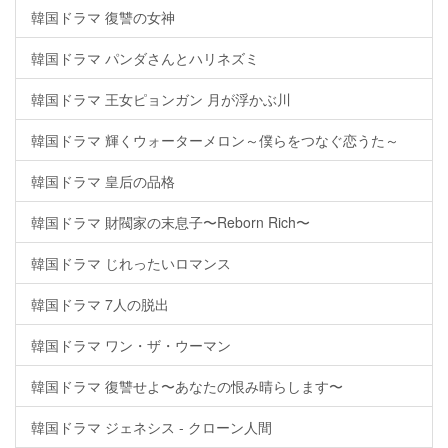
韓国ドラマ 復讐の女神
韓国ドラマ パンダさんとハリネズミ
韓国ドラマ 王女ピョンガン 月が浮かぶ川
韓国ドラマ 輝くウォーターメロン～僕らをつなぐ恋うた～
韓国ドラマ 皇后の品格
韓国ドラマ 財閥家の末息子〜Reborn Rich〜
韓国ドラマ じれったいロマンス
韓国ドラマ 7人の脱出
韓国ドラマ ワン・ザ・ウーマン
韓国ドラマ 復讐せよ〜あなたの恨み晴らします〜
韓国ドラマ ジェネシス - クローン人間