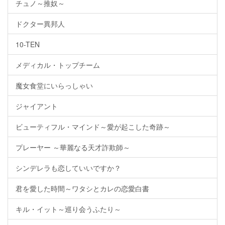
チュノ～推奴～
ドクター異邦人
10-TEN
メディカル・トップチーム
魔女食堂にいらっしゃい
ジャイアント
ビューティフル・マインド～愛が起こした奇跡～
プレーヤー ～華麗なる天才詐欺師～
シンデレラも恋していいですか？
君を愛した時間～ワタシとカレの恋愛白書
キル・イット～巡り会うふたり～