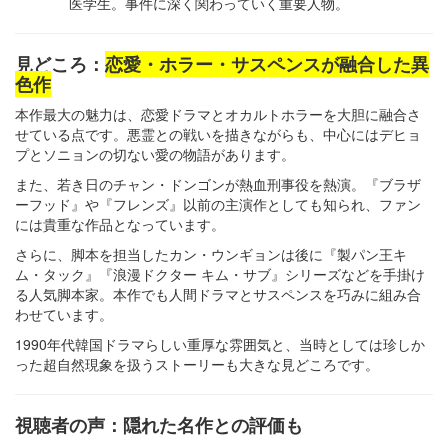
医学生。事件に深く関わっていく重要人物。
見どころ：
恋愛・ホラー・サスペンスが融合した異
色作
本作最大の魅力は、恋愛ドラマとオカルトホラーを大胆に融合さ
せている点です。悪霊との戦いを描きながらも、中心にはデヒョ
プとソニョンの切ない愛の物語があります。
また、若き日のチャン・ドンゴンが熱血刑事役を熱演。『ブラザ
ーフッド』や『フレンズ』以前の主演作としても知られ、ファン
には貴重な作品となっています。
さらに、脚本を担当したカン・ウンギョンは後に『製パン王キ
ム・タック』『浪漫ドクター キム・サブ』シリーズなどを手掛け
る人気脚本家。本作でも人間ドラマとサスペンスを巧みに組み合
わせています。
1990年代韓国ドラマらしい重厚な雰囲気と、当時としては珍しか
った超自然現象を扱うストーリーも大きな見どころです。
視聴者の声：隠れた名作との評価も