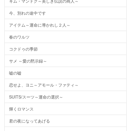
キム・マンドク～美しき伝説の商人～
今、別れの途中です
アイテム～運命に導かれし２人～
春のワルツ
コクドゥの季節
サメ ～愛の黙示録～
嘘の嘘
恋せよ、ヨニ～アモール・ファティ～
SUITS/スーツ～運命の選択～
輝くロマンス
君の夜になってあげる