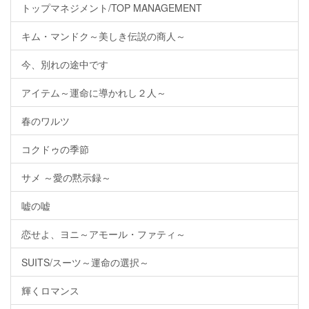
トップマネジメント/TOP MANAGEMENT
キム・マンドク～美しき伝説の商人～
今、別れの途中です
アイテム～運命に導かれし２人～
春のワルツ
コクドゥの季節
サメ ～愛の黙示録～
嘘の嘘
恋せよ、ヨニ～アモール・ファティ～
SUITS/スーツ～運命の選択～
輝くロマンス