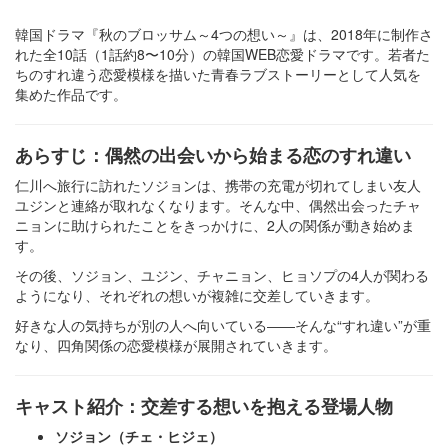
韓国ドラマ『秋のブロッサム～4つの想い～』は、2018年に制作さ
れた全10話（1話約8〜10分）の韓国WEB恋愛ドラマです。若者た
ちのすれ違う恋愛模様を描いた青春ラブストーリーとして人気を
集めた作品です。
あらすじ：偶然の出会いから始まる恋のすれ違い
仁川へ旅行に訪れたソジョンは、携帯の充電が切れてしまい友人
ユジンと連絡が取れなくなります。そんな中、偶然出会ったチャ
ニョンに助けられたことをきっかけに、2人の関係が動き始めま
す。
その後、ソジョン、ユジン、チャニョン、ヒョソプの4人が関わる
ようになり、それぞれの想いが複雑に交差していきます。
好きな人の気持ちが別の人へ向いている――そんな“すれ違い”が重
なり、四角関係の恋愛模様が展開されていきます。
キャスト紹介：交差する想いを抱える登場人物
ソジョン（チェ・ヒジェ）