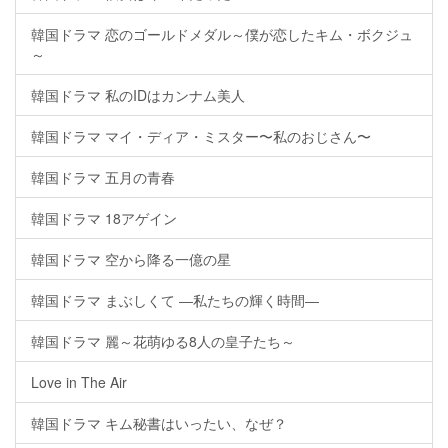
韓国ドラマ 恋のゴールドメダル～僕が恋したキム・ボクジュ
～
韓国ドラマ 私のIDはカンナム美人
韓国ドラマ マイ・ディア・ミスター〜私のおじさん〜
韓国ドラマ 五月の青春
韓国ドラマ 18アゲイン
韓国ドラマ 空から降る一億の星
韓国ドラマ まぶしくて ―私たちの輝く時間―
韓国ドラマ 麗～花萌ゆる8人の皇子たち～
Love in The Air
韓国ドラマ キム秘書はいったい、なぜ？