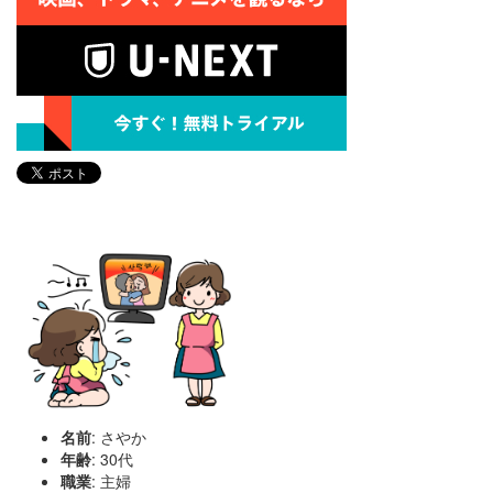
名前
: さやか
年齢
: 30代
職業
: 主婦