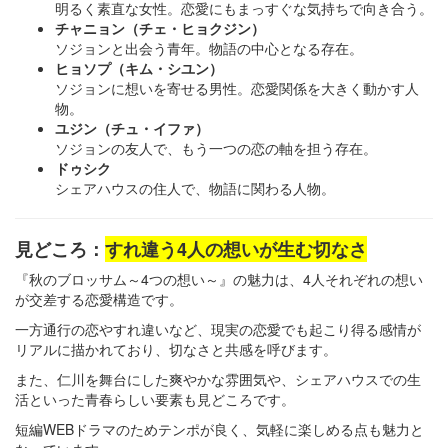
明るく素直な女性。恋愛にもまっすぐな気持ちで向き合う。
チャニョン（チェ・ヒョクジン）
ソジョンと出会う青年。物語の中心となる存在。
ヒョソプ（キム・シユン）
ソジョンに想いを寄せる男性。恋愛関係を大きく動かす人
物。
ユジン（チュ・イファ）
ソジョンの友人で、もう一つの恋の軸を担う存在。
ドゥシク
シェアハウスの住人で、物語に関わる人物。
見どころ：
すれ違う4人の想いが生む切なさ
『秋のブロッサム～4つの想い～』の魅力は、4人それぞれの想い
が交差する恋愛構造です。
一方通行の恋やすれ違いなど、現実の恋愛でも起こり得る感情が
リアルに描かれており、切なさと共感を呼びます。
また、仁川を舞台にした爽やかな雰囲気や、シェアハウスでの生
活といった青春らしい要素も見どころです。
短編WEBドラマのためテンポが良く、気軽に楽しめる点も魅力と