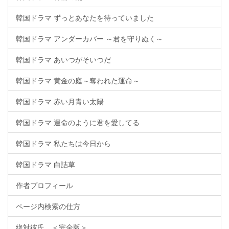
韓国ドラマ ずっとあなたを待っていました
韓国ドラマ アンダーカバー ～君を守りぬく～
韓国ドラマ あいつがそいつだ
韓国ドラマ 黄金の庭～奪われた運命～
韓国ドラマ 赤い月青い太陽
韓国ドラマ 運命のように君を愛してる
韓国ドラマ 私たちは今日から
韓国ドラマ 白詰草
作者プロフィール
ページ内検索の仕方
絶対彼氏。＜完全版＞