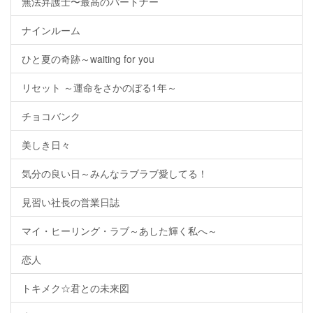
無法弁護士〜最高のパートナー
ナインルーム
ひと夏の奇跡～waiting for you
リセット ～運命をさかのぼる1年～
チョコバンク
美しき日々
気分の良い日～みんなラブラブ愛してる！
見習い社長の営業日誌
マイ・ヒーリング・ラブ～あした輝く私へ～
恋人
トキメク☆君との未来図