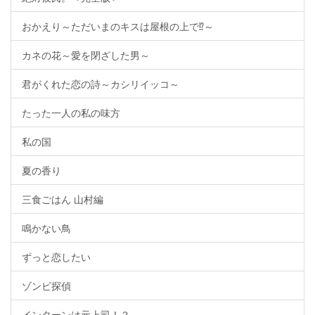
おかえり～ただいまのキスは屋根の上で⁉～
カネの花～愛を閉ざした男～
君がくれた恋の詩～カシリイッコ～
たった一人の私の味方
私の国
夏の香り
三食ごはん 山村編
鳴かない鳥
ずっと恋したい
ゾンビ探偵
インターンは元上司！？