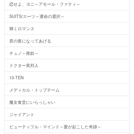
恋せよ、ヨニ～アモール・ファティ～
SUITS/スーツ～運命の選択～
輝くロマンス
君の夜になってあげる
チュノ～推奴～
ドクター異邦人
10-TEN
メディカル・トップチーム
魔女食堂にいらっしゃい
ジャイアント
ビューティフル・マインド～愛が起こした奇跡～