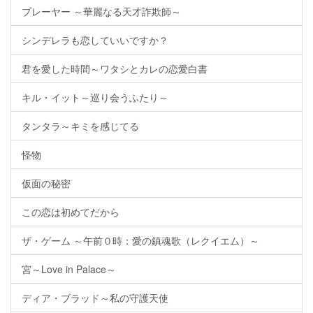
プレーヤー ～華麗なる天才詐欺師～
シンデレラも恋していいですか？
君を愛した時間～ワタシとカレの恋愛白書
キル・イット～巡り会うふたり～
タンタラ～キミを感じてる
怪物
仮面の秘密
この恋は初めてだから
ザ・ゲーム ～午前０時：愛の鎮魂歌（レクイエム）～
宮～Love in Palace～
ディア・ブラッド～私の守護天使