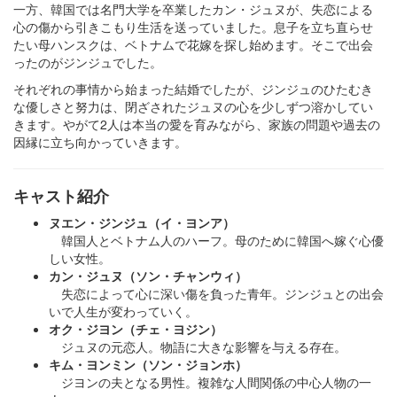
一方、韓国では名門大学を卒業したカン・ジュヌが、失恋による
心の傷から引きこもり生活を送っていました。息子を立ち直らせ
たい母ハンスクは、ベトナムで花嫁を探し始めます。そこで出会
ったのがジンジュでした。
それぞれの事情から始まった結婚でしたが、ジンジュのひたむき
な優しさと努力は、閉ざされたジュヌの心を少しずつ溶かしてい
きます。やがて2人は本当の愛を育みながら、家族の問題や過去の
因縁に立ち向かっていきます。
キャスト紹介
ヌエン・ジンジュ（イ・ヨンア）
韓国人とベトナム人のハーフ。母のために韓国へ嫁ぐ心優
しい女性。
カン・ジュヌ（ソン・チャンウィ）
失恋によって心に深い傷を負った青年。ジンジュとの出会
いで人生が変わっていく。
オク・ジヨン（チェ・ヨジン）
ジュヌの元恋人。物語に大きな影響を与える存在。
キム・ヨンミン（ソン・ジョンホ）
ジヨンの夫となる男性。複雑な人間関係の中心人物の一