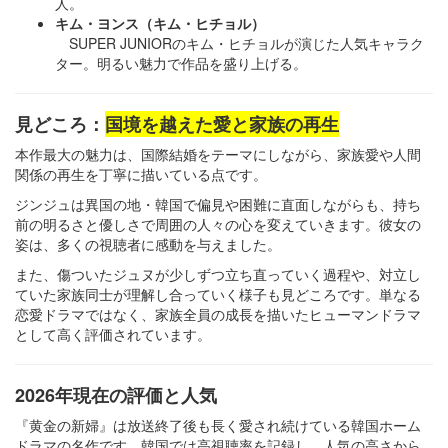
人。
キム・ヨンス（キム・ヒチョル）
SUPER JUNIORのキム・ヒチョルが演じた人気キャラク
ター。明るい魅力で作品を盛り上げる。
見どころ：
国境を越えた愛と家族の再生
本作最大の魅力は、国際結婚をテーマにしながら、家族愛や人間
関係の再生を丁寧に描いている点です。
ジンジュは異国の地・韓国で偏見や困難に直面しながらも、持ち
前の明るさと優しさで周囲の人々の心を変えていきます。彼女の
姿は、多くの視聴者に感動を与えました。
また、傷ついたジュヌが少しずつ立ち直っていく過程や、対立し
ていた家族同士が理解し合っていく様子も見どころです。単なる
恋愛ドラマではなく、家族全員の成長を描いたヒューマンドラマ
として高く評価されています。
2026年現在の評価と人気
『黄金の新婦』は放送終了後も長く愛され続けている韓国ホーム
ドラマの名作です。韓国では高視聴率を記録し、人気の高さから