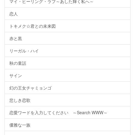
マイ・ヒーリング・ラブ～あした輝く私へ～
恋人
トキメク☆君との未来図
赤と黒
リーガル・ハイ
秋の童話
サイン
幻の王女チャミョンゴ
悲しき恋歌
恋愛ワードを入力してください ～Search WWW～
優雅な一族