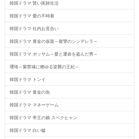
韓国ドラマ 賢い医師生活
韓国ドラマ 愛の不時着
韓国ドラマ 社内お見合い
韓国ドラマ 黄金の仮面～復讐のシンデレラ～
韓国ドラマ ポッサム～愛と運命を盗んだ男～
瓔珞～紫禁城に燃ゆる逆襲の王妃～
韓国ドラマ トンイ
韓国ドラマ 黄金の魚
韓国ドラマ マネーゲーム
韓国ドラマ 帝王の娘 スベクヒャン
韓国ドラマ 白い嘘