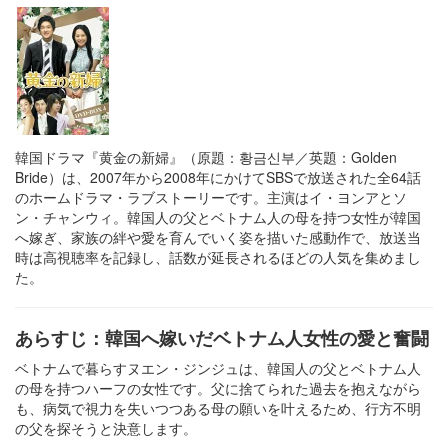
韓国ドラマ『黄金の新婦』（原題：황금신부／英題：Golden
Bride）は、2007年から2008年にかけてSBSで放送された全64話
のホームドラマ・ラブストーリーです。主演はイ・ヨンアとソ
ン・チャンウィ。韓国人の父とベトナム人の母を持つ女性が韓国
へ嫁ぎ、家族の絆や愛を育んでいく姿を描いた感動作で、放送当
時は高視聴率を記録し、話数が延長されるほどの人気を集めまし
た。
あらすじ：韓国へ嫁いだベトナム人女性の愛と奮闘
ベトナムで暮らすヌエン・ジンジュは、韓国人の父とベトナム人
の母を持つハーフの女性です。父に捨てられた過去を抱えながら
も、病気で視力を失いつつある母の願いを叶えるため、行方不明
の父を探そうと決意します。