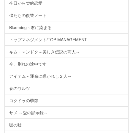
今日から契約恋愛
僕たちの復讐ノート
Blueming～君に染まる
トップマネジメント/TOP MANAGEMENT
キム・マンドク～美しき伝説の商人～
今、別れの途中です
アイテム～運命に導かれし２人～
春のワルツ
コクドゥの季節
サメ ～愛の黙示録～
嘘の嘘