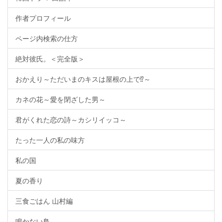
作者プロフィール
ページ内検索の仕方
絶対彼氏。＜完全版＞
おかえり～ただいまのキスは屋根の上で⁉～
カネの花～愛を閉ざした男～
君がくれた恋の詩～カシリイッコ～
たった一人の私の味方
私の国
夏の香り
三食ごはん 山村編
鳴かない鳥