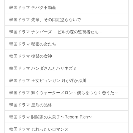
韓国ドラマ テバク不動産
韓国ドラマ 先輩、その口紅塗らないで
韓国ドラマ ナンバーズ －ビルの森の監視者たち－
韓国ドラマ 秘密の女たち
韓国ドラマ 復讐の女神
韓国ドラマ パンダさんとハリネズミ
韓国ドラマ 王女ピョンガン 月が浮かぶ川
韓国ドラマ 輝くウォーターメロン～僕らをつなぐ恋うた～
韓国ドラマ 皇后の品格
韓国ドラマ 財閥家の末息子〜Reborn Rich〜
韓国ドラマ じれったいロマンス