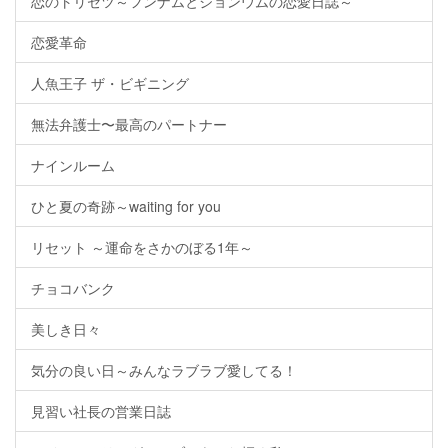
恋のトリセツ～フンナムとジョンウムの恋愛日誌～
恋愛革命
人魚王子 ザ・ビギニング
無法弁護士〜最高のパートナー
ナインルーム
ひと夏の奇跡～waiting for you
リセット ～運命をさかのぼる1年～
チョコバンク
美しき日々
気分の良い日～みんなラブラブ愛してる！
見習い社長の営業日誌