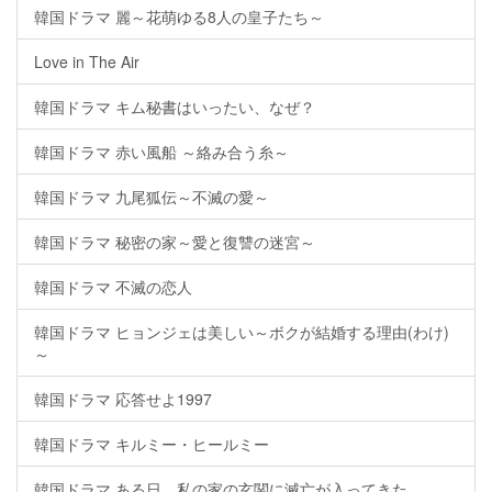
韓国ドラマ 麗～花萌ゆる8人の皇子たち～
Love in The Air
韓国ドラマ キム秘書はいったい、なぜ？
韓国ドラマ 赤い風船 ～絡み合う糸～
韓国ドラマ 九尾狐伝～不滅の愛～
韓国ドラマ 秘密の家～愛と復讐の迷宮～
韓国ドラマ 不滅の恋人
韓国ドラマ ヒョンジェは美しい～ボクが結婚する理由(わけ)
～
韓国ドラマ 応答せよ1997
韓国ドラマ キルミー・ヒールミー
韓国ドラマ ある日、私の家の玄関に滅亡が入ってきた