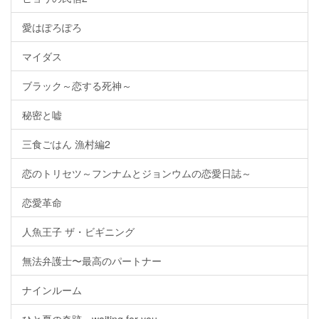
愛はぽろぽろ
マイダス
ブラック～恋する死神～
秘密と嘘
三食ごはん 漁村編2
恋のトリセツ～フンナムとジョンウムの恋愛日誌～
恋愛革命
人魚王子 ザ・ビギニング
無法弁護士〜最高のパートナー
ナインルーム