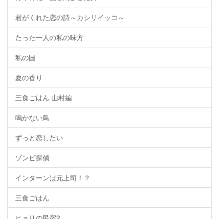
君がくれた恋の詩～カシリイッコ～
たった一人の私の味方
私の国
夏の香り
三食ごはん 山村編
鳴かない鳥
ずっと恋したい
ゾンビ探偵
インターンは元上司！？
三食ごはん
ヒョリの民宿2