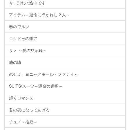
今、別れの途中です
アイテム～運命に導かれし２人～
春のワルツ
コクドゥの季節
サメ ～愛の黙示録～
嘘の嘘
恋せよ、ヨニ～アモール・ファティ～
SUITS/スーツ～運命の選択～
輝くロマンス
君の夜になってあげる
チュノ～推奴～