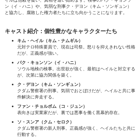
ン（イ・ハニ）や、気弱な刑事ク・デヨン（キム・ソンギュン）
と協力し、腐敗した権力者たちに立ち向かうことになります。
キャスト紹介：個性豊かなキャラクターたち
キム・ヘイル（キム・ナムギル）
元対テロ特殊要員で、現在は司祭。怒りを抑えきれない性格
だが、正義感が強い。
パク・キョンソン（イ・ハニ）
ソウル地検の検事。出世欲が強く、最初はヘイルと対立する
が、次第に協力関係を築く。
ク・デヨン（キム・ソンギュン）
クダム警察署の刑事。気弱でおとぼけだが、ヘイルと共に事
件解決に奔走する。
ファン・チョルボム（コ・ジュン）
表向きは実業家だが、裏では悪事を働く黒幕的存在。
ソ・スンア（クム・セロク）
クダム警察署の新人刑事。正義感が強く、ヘイルたちと共に
行動する。