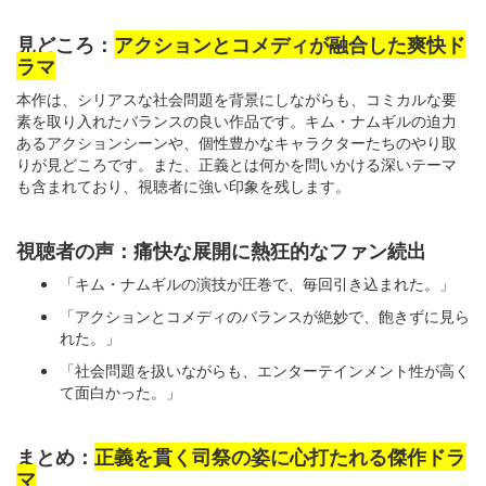
見どころ：
アクションとコメディが融合した爽快ド
ラマ
本作は、シリアスな社会問題を背景にしながらも、コミカルな要
素を取り入れたバランスの良い作品です。キム・ナムギルの迫力
あるアクションシーンや、個性豊かなキャラクターたちのやり取
りが見どころです。また、正義とは何かを問いかける深いテーマ
も含まれており、視聴者に強い印象を残します。
視聴者の声：痛快な展開に熱狂的なファン続出
「キム・ナムギルの演技が圧巻で、毎回引き込まれた。」
「アクションとコメディのバランスが絶妙で、飽きずに見ら
れた。」
「社会問題を扱いながらも、エンターテインメント性が高く
て面白かった。」
まとめ：
正義を貫く司祭の姿に心打たれる傑作ドラ
マ