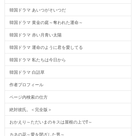
韓国ドラマ あいつがそいつだ
韓国ドラマ 黄金の庭～奪われた運命～
韓国ドラマ 赤い月青い太陽
韓国ドラマ 運命のように君を愛してる
韓国ドラマ 私たちは今日から
韓国ドラマ 白詰草
作者プロフィール
ページ内検索の仕方
絶対彼氏。＜完全版＞
おかえり～ただいまのキスは屋根の上で⁉～
カネの花～愛を閉ざした男～