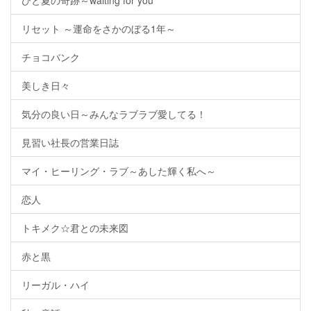
ひと夏の奇跡～waiting for you
リセット ～運命をさかのぼる1年～
チョコバンク
美しき日々
気分の良い日～みんなラブラブ愛してる！
見習い社長の営業日誌
マイ・ヒーリング・ラブ～あした輝く私へ～
恋人
トキメク☆君との未来図
赤と黒
リーガル・ハイ