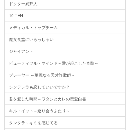
ドクター異邦人
10-TEN
メディカル・トップチーム
魔女食堂にいらっしゃい
ジャイアント
ビューティフル・マインド～愛が起こした奇跡～
プレーヤー ～華麗なる天才詐欺師～
シンデレラも恋していいですか？
君を愛した時間～ワタシとカレの恋愛白書
キル・イット～巡り会うふたり～
タンタラ～キミを感じてる