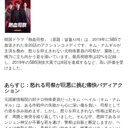
韓国ドラマ『熱血司祭』（原題：열혈사제）は、2019年にSBSで
放送された全20話のアクションコメディです。キム・ナムギルが
主演を務め、怒りを抑えきれない元特殊要員の司祭が、腐敗した
権力に立ち向かう姿を描いています。最高視聴率は22%を記録
し、2019年のSBS演技大賞では8冠を達成するなど、高い評価を受
けました。
あらすじ：怒れる司祭が巨悪に挑む痛快バディアク
ション
元国家情報院の対テロ特殊要員だったキム・ヘイル（キム・ナム
ギル）は、ある作戦中の失敗から心に深い傷を負い、司祭として
の道を歩み始めます。しかし、怒りを抑えきれない性格は変わら
ず、周囲と衝突を繰り返していました。そんな中、恩師であるヨ
ンジュン神父が不審な死を遂げ、警察は自殺と断定しますが、ヘ
イルは他殺を疑い、真相を追い始めます。検事のパク・キョンソ