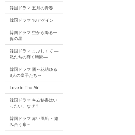
韓国ドラマ 五月の青春
韓国ドラマ 18アゲイン
韓国ドラマ 空から降る一
億の星
韓国ドラマ まぶしくて ―
私たちの輝く時間―
韓国ドラマ 麗～花萌ゆる
8人の皇子たち～
Love in The Air
韓国ドラマ キム秘書はい
ったい、なぜ？
韓国ドラマ 赤い風船 ～絡
み合う糸～