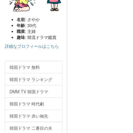
名前
: さやか
年齢
: 30代
職業
: 主婦
趣味
: 韓流ドラマ鑑賞
詳細なプロフィールはこちら
韓国ドラマ 無料
韓国ドラマ ランキング
DMM TV 韓国ドラマ
韓国ドラマ 時代劇
韓国ドラマ 赤い袖先
韓国ドラマ 二番目の夫