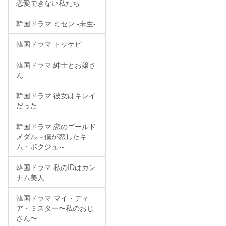
恋愛できない私たち
韓国ドラマ ミセン -未生-
韓国ドラマ トッケビ
韓国ドラマ 紳士とお嬢さ
ん
韓国ドラマ 彼女はキレイ
だった
韓国ドラマ 恋のゴールド
メダル～僕が恋したキ
ム・ボクジュ～
韓国ドラマ 私のIDはカン
ナム美人
韓国ドラマ マイ・ディ
ア・ミスター〜私のおじ
さん〜