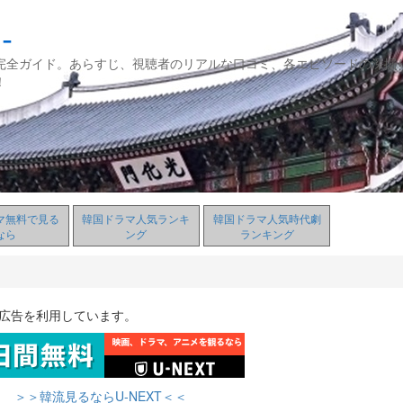
‐
」の完全ガイド。あらすじ、視聴者のリアルな口コミ、各エピソードの深掘
！
マ無料で見る
韓国ドラマ人気ランキ
韓国ドラマ人気時代劇
なら
ング
ランキング
ト広告を利用しています。
＞＞韓流見るならU-NEXT＜＜