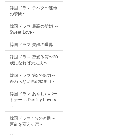
韓国ドラマ テバク〜運命
の瞬間〜
韓国ドラマ 最高の離婚 ～
Sweet Love～
韓国ドラマ 夫婦の世界
韓国ドラマ 恋愛体質〜30
歳になれば大丈夫〜
韓国ドラマ 第3の魅力～
終わらない恋の始まり～
韓国ドラマ あやしいパー
トナー ～Destiny Lovers
～
韓国ドラマ 1％の奇跡～
運命を変える恋～