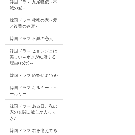
韓国ドラマ 九尾狐伝～不
滅の愛～
韓国ドラマ 秘密の家～愛
と復讐の迷宮～
韓国ドラマ 不滅の恋人
韓国ドラマ ヒョンジェは
美しい～ボクが結婚する
理由(わけ)～
韓国ドラマ 応答せよ1997
韓国ドラマ キルミー・ヒ
ールミー
韓国ドラマ ある日、私の
家の玄関に滅亡が入って
きた
韓国ドラマ 君を憶えてる