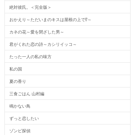
絶対彼氏。＜完全版＞
おかえり～ただいまのキスは屋根の上で⁉～
カネの花～愛を閉ざした男～
君がくれた恋の詩～カシリイッコ～
たった一人の私の味方
私の国
夏の香り
三食ごはん 山村編
鳴かない鳥
ずっと恋したい
ゾンビ探偵