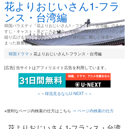
花よりおじいさん1-フラ
ンス・台湾編
韓国バラエティ『花よりおじいさん1－フランス・台湾編』のあら
すじ・キャスト・見どころを紹介。大御所俳優4人とイ・ソジンが
繰り広げる笑いと感動のバックパック旅行記。癒しと珍道中が詰
まった旅番組。
韓国ドラマ
>
花よりおじいさん1-フランス・台湾編
[広告] 当サイトはアフィリエイト広告を利用しています。
＞＞韓流見るならU-NEXT＜＜
※便利なページ内検索の仕方はこちら
⇒ ページ内検索の仕方
花よりおじいさん1-フランス・台湾