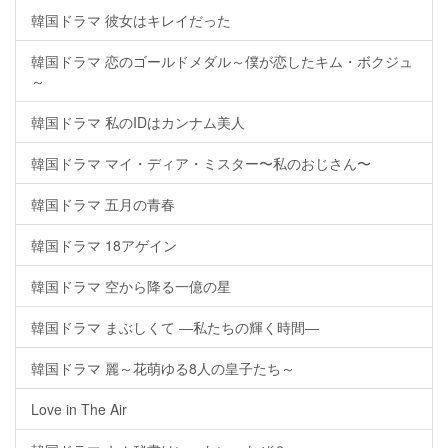
韓国ドラマ 彼女はキレイだった
韓国ドラマ 恋のゴールドメダル～僕が恋したキム・ボクジュ
～
韓国ドラマ 私のIDはカンナム美人
韓国ドラマ マイ・ディア・ミスター〜私のおじさん〜
韓国ドラマ 五月の青春
韓国ドラマ 18アゲイン
韓国ドラマ 空から降る一億の星
韓国ドラマ まぶしくて ―私たちの輝く時間―
韓国ドラマ 麗～花萌ゆる8人の皇子たち～
Love in The Air