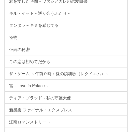
君を愛した時間～ワタシとカレの恋愛白書
キル・イット～巡り会うふたり～
タンタラ～キミを感じてる
怪物
仮面の秘密
この恋は初めてだから
ザ・ゲーム ～午前０時：愛の鎮魂歌（レクイエム）～
宮～Love in Palace～
ディア・ブラッド～私の守護天使
新感染 ファイナル・エクスプレス
江南ロマンストリート