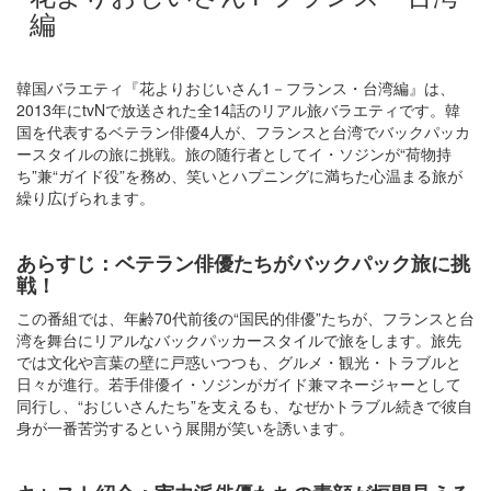
編
韓国バラエティ『花よりおじいさん1－フランス・台湾編』は、
2013年にtvNで放送された全14話のリアル旅バラエティです。韓
国を代表するベテラン俳優4人が、フランスと台湾でバックパッカ
ースタイルの旅に挑戦。旅の随行者としてイ・ソジンが“荷物持
ち”兼“ガイド役”を務め、笑いとハプニングに満ちた心温まる旅が
繰り広げられます。
あらすじ：ベテラン俳優たちがバックパック旅に挑
戦！
この番組では、年齢70代前後の“国民的俳優”たちが、フランスと台
湾を舞台にリアルなバックパッカースタイルで旅をします。旅先
では文化や言葉の壁に戸惑いつつも、グルメ・観光・トラブルと
日々が進行。若手俳優イ・ソジンがガイド兼マネージャーとして
同行し、“おじいさんたち”を支えるも、なぜかトラブル続きで彼自
身が一番苦労するという展開が笑いを誘います。