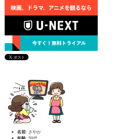
名前
: さやか
年齢
: 30代