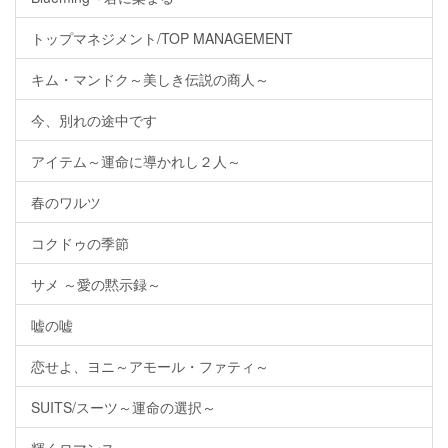
トップマネジメント/TOP MANAGEMENT
キム・マンドク～美しき伝説の商人～
今、別れの途中です
アイテム～運命に導かれし２人～
春のワルツ
コクドゥの季節
サメ ～愛の黙示録～
嘘の嘘
恋せよ、ヨニ～アモール・ファティ～
SUITS/スーツ～運命の選択～