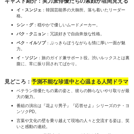
キャスト紹介：実力派俳優たちの素顔が垣間見える
イ・スンジェ
：韓国芸能界の大御所。落ち着いたリーダー
格。
シン・グ
：穏やかで優しいムードメーカー。
パク・クニョン
：冗談好きで自由奔放な性格。
ペク・イルソプ
：ぶっきらぼうながらも情に厚い一面が魅
力。
イ・ソジン
：旅のガイド兼サポート役。渋いルックスとは裏
腹に、常に振り回されてばかり。
見どころ：
予測不能な珍道中と心温まる人間ドラマ
ベテラン俳優たちの素の姿と、彼らの飾らないやり取りが最
大の魅力。
番組の演出は『花より男子』『応答せよ』シリーズのナ・ヨ
ンソクPD。
言葉や文化の壁を乗り越えて現地の人々と交流する姿は、笑
いと感動の連続。