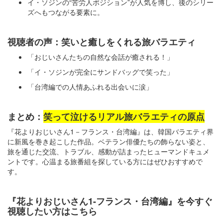
イ・ソジンの“苦労人ポジション”が人気を博し、後のシリー
ズへもつながる要素に。
視聴者の声：笑いと癒しをくれる旅バラエティ
「おじいさんたちの自然な会話が癒される！」
「イ・ソジンが完全にサンドバッグで笑った」
「台湾編での人情あふれる出会いに涙」
まとめ：
笑って泣けるリアル旅バラエティの原点
『花よりおじいさん1－フランス・台湾編』は、韓国バラエティ界
に新風を巻き起こした作品。ベテラン俳優たちの飾らない姿と、
旅を通じた交流、トラブル、感動が詰まったヒューマンドキュメ
ントです。心温まる旅番組を探している方にはぜひおすすめで
す。
『花よりおじいさん1-フランス・台湾編』を今すぐ
視聴したい方はこちら