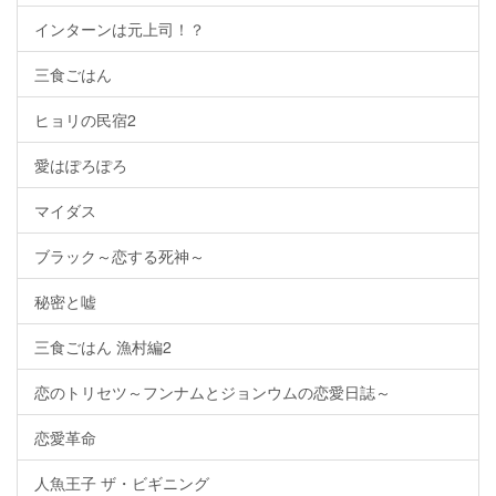
インターンは元上司！？
三食ごはん
ヒョリの民宿2
愛はぽろぽろ
マイダス
ブラック～恋する死神～
秘密と嘘
三食ごはん 漁村編2
恋のトリセツ～フンナムとジョンウムの恋愛日誌～
恋愛革命
人魚王子 ザ・ビギニング