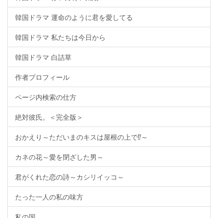
韓国ドラマ 運命のように君を愛してる
韓国ドラマ 私たちは今日から
韓国ドラマ 白詰草
作者プロフィール
ページ内検索の仕方
絶対彼氏。＜完全版＞
おかえり～ただいまのキスは屋根の上で⁉～
カネの花～愛を閉ざした男～
君がくれた恋の詩～カシリイッコ～
たった一人の私の味方
私の国