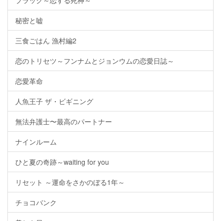
ブラック～恋する死神～
秘密と嘘
三食ごはん 漁村編2
恋のトリセツ～フンナムとジョンウムの恋愛日誌～
恋愛革命
人魚王子 ザ・ビギニング
無法弁護士〜最高のパートナー
ナインルーム
ひと夏の奇跡～waiting for you
リセット ～運命をさかのぼる1年～
チョコバンク