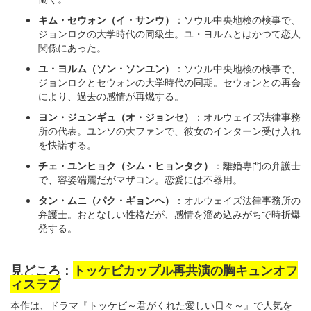
キム・セウォン（イ・サンウ）
：ソウル中央地検の検事で、
ジョンロクの大学時代の同級生。ユ・ヨルムとはかつて恋人
関係にあった。
ユ・ヨルム（ソン・ソンユン）
：ソウル中央地検の検事で、
ジョンロクとセウォンの大学時代の同期。セウォンとの再会
により、過去の感情が再燃する。
ヨン・ジュンギュ（オ・ジョンセ）
：オルウェイズ法律事務
所の代表。ユンソの大ファンで、彼女のインターン受け入れ
を快諾する。
チェ・ユンヒョク（シム・ヒョンタク）
：離婚専門の弁護士
で、容姿端麗だがマザコン。恋愛には不器用。
タン・ムニ（パク・ギョンヘ）
：オルウェイズ法律事務所の
弁護士。おとなしい性格だが、感情を溜め込みがちで時折爆
発する。
見どころ：
トッケビカップル再共演の胸キュンオフ
ィスラブ
本作は、ドラマ『トッケビ～君がくれた愛しい日々～』で人気を