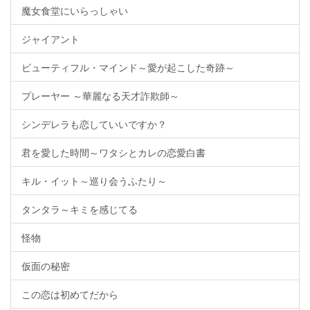
魔女食堂にいらっしゃい
ジャイアント
ビューティフル・マインド～愛が起こした奇跡～
プレーヤー ～華麗なる天才詐欺師～
シンデレラも恋していいですか？
君を愛した時間～ワタシとカレの恋愛白書
キル・イット～巡り会うふたり～
タンタラ～キミを感じてる
怪物
仮面の秘密
この恋は初めてだから