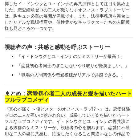
博したイ・ドンウクとユ・インナの再共演作として注目を集めま
した。恋愛経験ゼロの二人が織りなすオフィス・ラブストーリー
は、胸キュン必至の展開が満載です。また、法律事務所を舞台に
したリアルな職場描写や、個性豊かなキャラクターたちの人間模
様も見どころの一つです。
視聴者の声：共感と感動を呼ぶストーリー
「イ・ドンウクとユ・インナのケミストリーが最高！」
「恋愛初心者同士のぎこちないやり取りが微笑ましい。」
「職場の人間関係や恋愛模様がリアルで共感できる。」
まとめ：
恋愛初心者二人の成長と愛を描いたハート
フルラブコメディ
『真心が届く ～僕とスターのオフィス・ラブ!?～』は、恋愛経験
ゼロの二人が互いに惹かれ合い、成長していく姿を描いたハート
フルなラブコメディです。イ・ドンウクとユ・インナの再共演に
よる抜群のケミストリーが、視聴者の心を掴みます。恋愛に不器
用な二人の姿に共感し、応援したくなること間違いなしの作品で