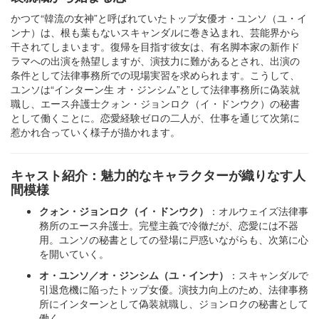
かつて“韓流の女神”と呼ばれていたトップ女優オ・ユンソ（ユ・イ
ンナ）は、根も葉もないスキャンダルに巻き込まれ、芸能界から
干されてしまいます。復帰を目指す彼女は、有名脚本家の新作ド
ラマへの出演を熱望しますが、演技力に難があるとされ、出演の
条件として法律事務所での現場実習を求められます。こうして、
ユンソは“インターン生 オ・ジンシム”として法律事務所に偽装就
職し、エース弁護士クォン・ジョンロク（イ・ドンウク）の秘書
として働くことに。恋愛経験ゼロの二人が、仕事を通じて次第に
惹かれ合っていく様子が描かれます。
キャスト紹介：魅力的なキャラクターが織りなす人
間模様
クォン・ジョンロク（イ・ドンウク）
：オルウェイズ法律事
務所のエース弁護士。完璧主義で冷徹だが、恋愛には不器
用。ユンソの秘書としての登場に戸惑いながらも、次第に心
を開いていく。
オ・ユンソ／オ・ジンシム（ユ・インナ）
：スキャンダルで
引退危機に陥ったトップ女優。演技力向上のため、法律事務
所にインターンとして偽装就職し、ジョンロクの秘書として
働く。