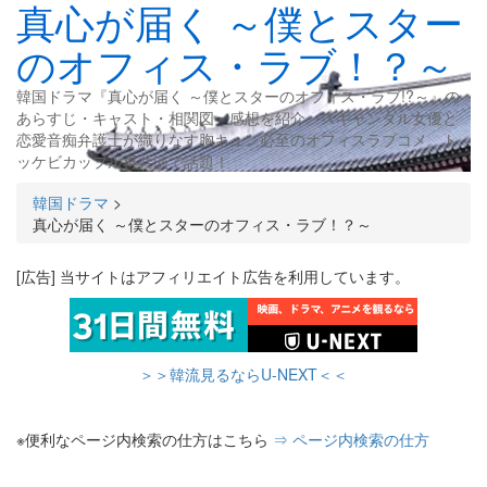
真心が届く ～僕とスター
のオフィス・ラブ！？～
韓国ドラマ『真心が届く ～僕とスターのオフィス・ラブ!?～』の
あらすじ・キャスト・相関図・感想を紹介。スキャンダル女優と
恋愛音痴弁護士が織りなす胸キュン必至のオフィスラブコメ。ト
ッケビカップル再共演で話題！
韓国ドラマ
>
真心が届く ～僕とスターのオフィス・ラブ！？～
[広告] 当サイトはアフィリエイト広告を利用しています。
＞＞韓流見るならU-NEXT＜＜
※便利なページ内検索の仕方はこちら
⇒ ページ内検索の仕方