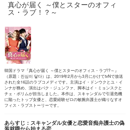
真心が届く ～僕とスターのオフィ
ス・ラブ！？～
韓国ドラマ『真心が届く ～僕とスターのオフィス・ラブ!?～』
（原題：진심이 닿다）は、2019年2月から3月にかけてtvNで放送
された全16話のラブコメディです。主演はイ・ドンウクとユ・イ
ンナが務め、演出はパク・ジュンファ、脚本はイ・ミョンスクと
チェ・ボリムが担当しました。本作は、スキャンダルで引退危機
に陥ったトップ女優と、恋愛経験ゼロの敏腕弁護士が織りなすオ
フィス・ラブストーリーです。
あらすじ：スキャンダル女優と恋愛音痴弁護士の偽
装就職から始まる恋