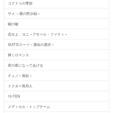
コクドゥの季節
サメ ～愛の黙示録～
嘘の嘘
恋せよ、ヨニ～アモール・ファティ～
SUITS/スーツ～運命の選択～
輝くロマンス
君の夜になってあげる
チュノ～推奴～
ドクター異邦人
10-TEN
メディカル・トップチーム