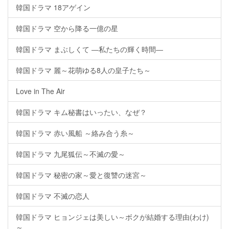
韓国ドラマ 18アゲイン
韓国ドラマ 空から降る一億の星
韓国ドラマ まぶしくて ―私たちの輝く時間―
韓国ドラマ 麗～花萌ゆる8人の皇子たち～
Love in The Air
韓国ドラマ キム秘書はいったい、なぜ？
韓国ドラマ 赤い風船 ～絡み合う糸～
韓国ドラマ 九尾狐伝～不滅の愛～
韓国ドラマ 秘密の家～愛と復讐の迷宮～
韓国ドラマ 不滅の恋人
韓国ドラマ ヒョンジェは美しい～ボクが結婚する理由(わけ)
～