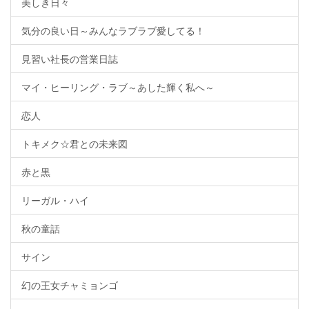
美しき日々
気分の良い日～みんなラブラブ愛してる！
見習い社長の営業日誌
マイ・ヒーリング・ラブ～あした輝く私へ～
恋人
トキメク☆君との未来図
赤と黒
リーガル・ハイ
秋の童話
サイン
幻の王女チャミョンゴ