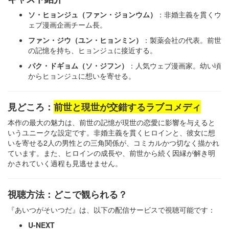
ソ・ヒョンジュ（ファン・ジョンウム）
：​非婚主義を貫くウ
ェブ漫画企画チーム長。​
ファン・ジウ（ユン・ヒョンミン）
：​製薬会社の代表。前世
の記憶を持ち、ヒョンジュに接近する。​
パク・ドギョム（ソ・ジフン）
：人気ウェブ漫画家。幼い頃
からヒョンジュに想いを寄せる。​
見どころ：
前世と現世が交錯するラブコメディ
本作の最大の魅力は、前世の記憶が現世の恋愛に影響を与えると
いうユニークな設定です。非婚主義を貫くヒロインと、彼女に想
いを寄せる2人の男性との三角関係が、コミカルかつ切なく描かれ
ています。また、ヒロインの成長や、前世から続く因縁が解き明
かされていく過程も見逃せません。​
視聴方法：どこで観られる？
『あいつがそいつだ』は、以下の配信サービスで視聴可能です：​
U-NEXT