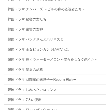
韓国ドラマ ナンバーズ －ビルの森の監視者たち－
韓国ドラマ 秘密の女たち
韓国ドラマ 復讐の女神
韓国ドラマ パンダさんとハリネズミ
韓国ドラマ 王女ピョンガン 月が浮かぶ川
韓国ドラマ 輝くウォーターメロン～僕らをつなぐ恋うた～
韓国ドラマ 皇后の品格
韓国ドラマ 財閥家の末息子〜Reborn Rich〜
韓国ドラマ じれったいロマンス
韓国ドラマ 7人の脱出
韓国ドラマ ワン・ザ・ウーマン