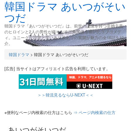
韓国ドラマ あいつがそい
つだ
韓国ドラマ『あいつがそいつだ』は、前世の記憶を持つ非婚主義
のヒロインと2人の男性が織りなす三角関係を描いたラブコメデ
ィ。ユニークな設定と笑いあり涙ありの展開が魅力の全16話を紹
介。
韓国ドラマ
>
韓国ドラマ あいつがそいつだ
[広告] 当サイトはアフィリエイト広告を利用しています。
＞＞韓流見るならU-NEXT＜＜
※便利なページ内検索の仕方はこちら
⇒ ページ内検索の仕方
あいつがそいつだ