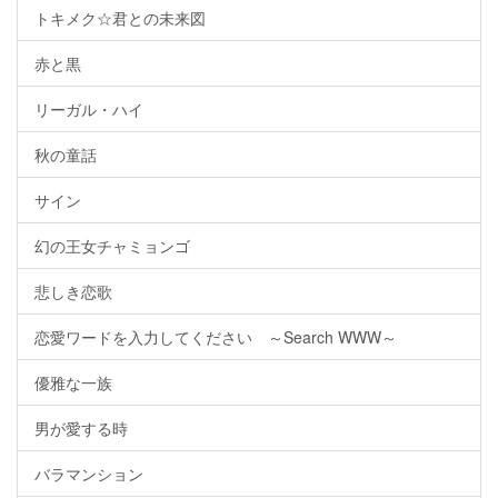
トキメク☆君との未来図
赤と黒
リーガル・ハイ
秋の童話
サイン
幻の王女チャミョンゴ
悲しき恋歌
恋愛ワードを入力してください ～Search WWW～
優雅な一族
男が愛する時
バラマンション