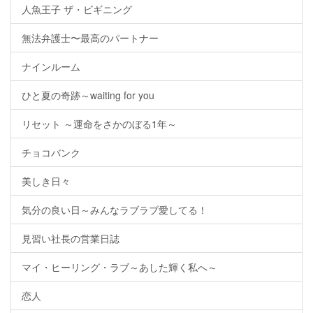
人魚王子 ザ・ビギニング
無法弁護士〜最高のパートナー
ナインルーム
ひと夏の奇跡～waiting for you
リセット ～運命をさかのぼる1年～
チョコバンク
美しき日々
気分の良い日～みんなラブラブ愛してる！
見習い社長の営業日誌
マイ・ヒーリング・ラブ～あした輝く私へ～
恋人