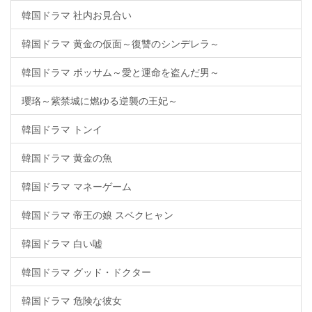
韓国ドラマ 社内お見合い
韓国ドラマ 黄金の仮面～復讐のシンデレラ～
韓国ドラマ ポッサム～愛と運命を盗んだ男～
瓔珞～紫禁城に燃ゆる逆襲の王妃～
韓国ドラマ トンイ
韓国ドラマ 黄金の魚
韓国ドラマ マネーゲーム
韓国ドラマ 帝王の娘 スベクヒャン
韓国ドラマ 白い嘘
韓国ドラマ グッド・ドクター
韓国ドラマ 危険な彼女