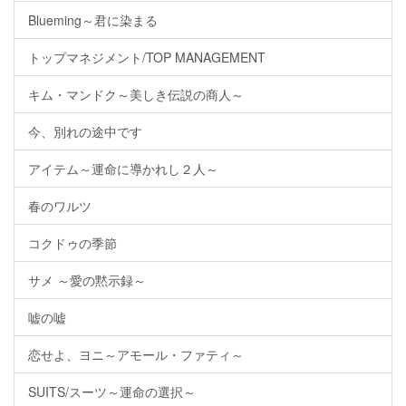
Blueming～君に染まる
トップマネジメント/TOP MANAGEMENT
キム・マンドク～美しき伝説の商人～
今、別れの途中です
アイテム～運命に導かれし２人～
春のワルツ
コクドゥの季節
サメ ～愛の黙示録～
嘘の嘘
恋せよ、ヨニ～アモール・ファティ～
SUITS/スーツ～運命の選択～