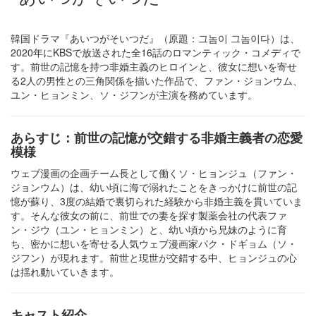
韓国ドラマ『あいつがそいつだ』（原題：그놈이 그놈이다）は、
2020年にKBSで放送された全16話のロマンティック・コメディで
す。前世の記憶を持つ非婚主義のヒロインと、彼女に想いを寄せ
る2人の男性との三角関係を描いた作品で、ファン・ジョンウム、
ユン・ヒョンミン、ソ・ジフンが主演を務めています。​
あらすじ：前世の記憶が交錯する非婚主義者の恋愛
模様
ウェブ漫画の企画チーム長として働くソ・ヒョンジュ（ファン・
ジョンウム）は、幼い頃に海で溺れたことをきっかけに前世の記
憶が蘇り、3度の結婚で裏切られた経験から非婚主義を貫いていま
す。そんな彼女の前に、前世での妻を探す製薬会社の代表ファ
ン・ジウ（ユン・ヒョンミン）と、幼い頃から兄妹のように育
ち、密かに想いを寄せる人気ウェブ漫画家パク・ドギョム（ソ・
ジフン）が現れます。前世と現世が交錯する中、ヒョンジュの心
は揺れ動いていきます。​
キャスト紹介