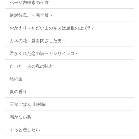
ページ内検索の仕方
絶対彼氏。＜完全版＞
おかえり～ただいまのキスは屋根の上で⁉～
カネの花～愛を閉ざした男～
君がくれた恋の詩～カシリイッコ～
たった一人の私の味方
私の国
夏の香り
三食ごはん 山村編
鳴かない鳥
ずっと恋したい