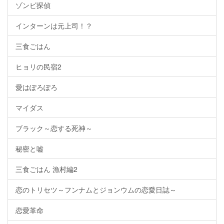
ゾンビ探偵
インターンは元上司！？
三食ごはん
ヒョリの民宿2
愛はぽろぽろ
マイダス
ブラック～恋する死神～
秘密と嘘
三食ごはん 漁村編2
恋のトリセツ～フンナムとジョンウムの恋愛日誌～
恋愛革命