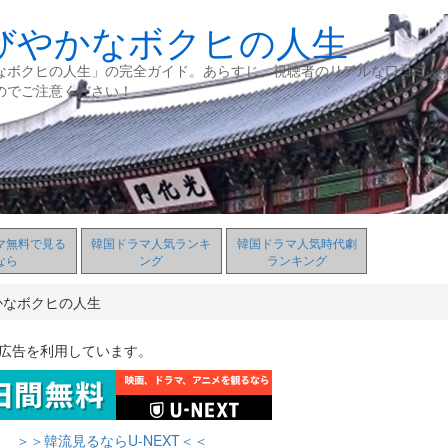
びやかなボクヒの人生
なボクヒの人生」の完全ガイド。あらすじ、視聴者のリアルな口コミ、
のでご注意ください！
マ無料で見る
韓国ドラマ人気ランキ
韓国ドラマ人気時代劇
なら
ング
ランキング
かなボクヒの人生
ト広告を利用しています。
＞＞韓流見るならU-NEXT＜＜