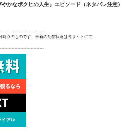
びやかなボクヒの人生』エピソード（ネタバレ注意）
------------------------------
13日時点のものです。最新の配信状況は各サイトにて
------------------------------