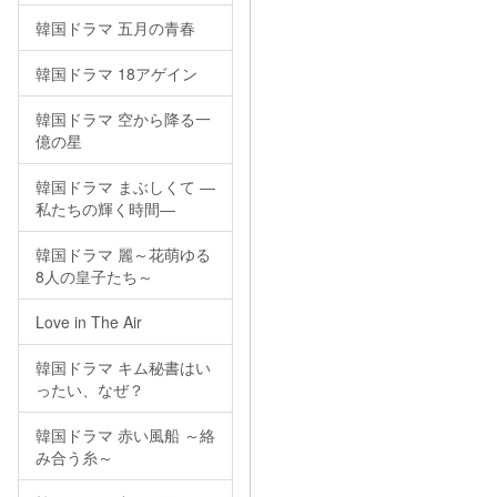
韓国ドラマ 五月の青春
韓国ドラマ 18アゲイン
韓国ドラマ 空から降る一
億の星
韓国ドラマ まぶしくて ―
私たちの輝く時間―
韓国ドラマ 麗～花萌ゆる
8人の皇子たち～
Love in The Air
韓国ドラマ キム秘書はい
ったい、なぜ？
韓国ドラマ 赤い風船 ～絡
み合う糸～