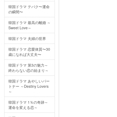
韓国ドラマ テバク〜運命
の瞬間〜
韓国ドラマ 最高の離婚 ～
Sweet Love～
韓国ドラマ 夫婦の世界
韓国ドラマ 恋愛体質〜30
歳になれば大丈夫〜
韓国ドラマ 第3の魅力～
終わらない恋の始まり～
韓国ドラマ あやしいパー
トナー ～Destiny Lovers
～
韓国ドラマ 1％の奇跡～
運命を変える恋～