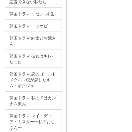
恋愛できない私たち
韓国ドラマ ミセン -未生-
韓国ドラマ トッケビ
韓国ドラマ 紳士とお嬢さ
ん
韓国ドラマ 彼女はキレイ
だった
韓国ドラマ 恋のゴールド
メダル～僕が恋したキ
ム・ボクジュ～
韓国ドラマ 私のIDはカン
ナム美人
韓国ドラマ マイ・ディ
ア・ミスター〜私のおじ
さん〜