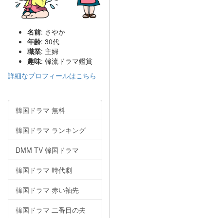
名前
: さやか
年齢
: 30代
職業
: 主婦
趣味
: 韓流ドラマ鑑賞
詳細なプロフィールはこちら
韓国ドラマ 無料
韓国ドラマ ランキング
DMM TV 韓国ドラマ
韓国ドラマ 時代劇
韓国ドラマ 赤い袖先
韓国ドラマ 二番目の夫