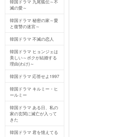
韓国ドラマ 九尾狐伝～不
滅の愛～
韓国ドラマ 秘密の家～愛
と復讐の迷宮～
韓国ドラマ 不滅の恋人
韓国ドラマ ヒョンジェは
美しい～ボクが結婚する
理由(わけ)～
韓国ドラマ 応答せよ1997
韓国ドラマ キルミー・ヒ
ールミー
韓国ドラマ ある日、私の
家の玄関に滅亡が入って
きた
韓国ドラマ 君を憶えてる