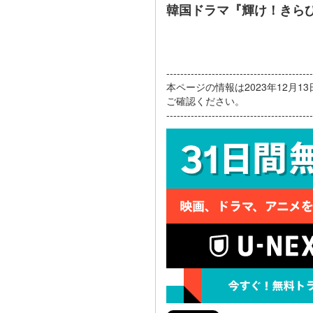
韓国ドラマ『輝け！きら
------------------------------------------
本ページの情報は2023年12月
ご確認ください。
------------------------------------------