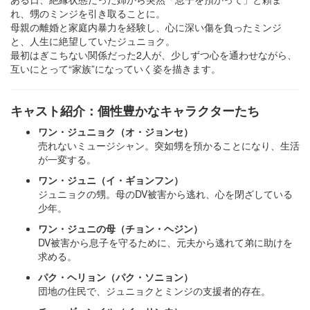
れ、甥のミンジを引き取ることに。
母親の離婚と家庭内暴力を経験し、心に深い傷を負ったミンジ
と、人生に絶望していたジュニョク。
最初はぎこちない関係だった2人が、少しずつ心を通わせながら、
互いにとって“家族”になっていく姿を描きます。
キャスト紹介：個性豊かなキャラクターたち
ワン・ジュニョク（オ・ジョンセ）
売れないミュージシャン。突如甥を預かることになり、生活
が一変する。
ワン・ジュニ（イ・ギョンフン）
ジュニョクの甥。母のDV被害から逃れ、心を閉ざしている
少年。
ワン・ジュニの母（チョン・ヘジン）
DV被害から息子を守るために、元夫から逃れて弟に助けを
求める。
パク・ヘリョン（パク・ソニョン）
団地の住民で、ジュニョクとミンジの支援者的存在。