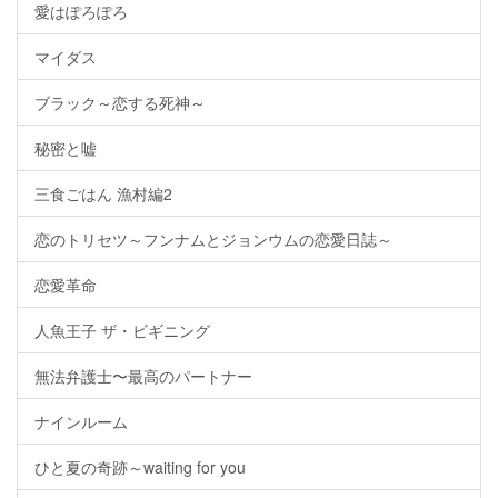
愛はぽろぽろ
マイダス
ブラック～恋する死神～
秘密と嘘
三食ごはん 漁村編2
恋のトリセツ～フンナムとジョンウムの恋愛日誌～
恋愛革命
人魚王子 ザ・ビギニング
無法弁護士〜最高のパートナー
ナインルーム
ひと夏の奇跡～waiting for you