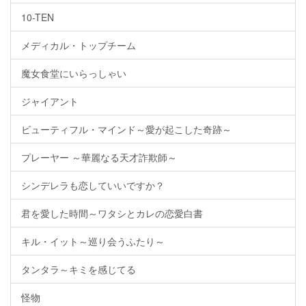
10-TEN
メディカル・トップチーム
魔女食堂にいらっしゃい
ジャイアント
ビューティフル・マインド～愛が起こした奇跡～
プレーヤー ～華麗なる天才詐欺師～
シンデレラも恋していいですか？
君を愛した時間～ワタシとカレの恋愛白書
キル・イット～巡り会うふたり～
タンタラ～キミを感じてる
怪物