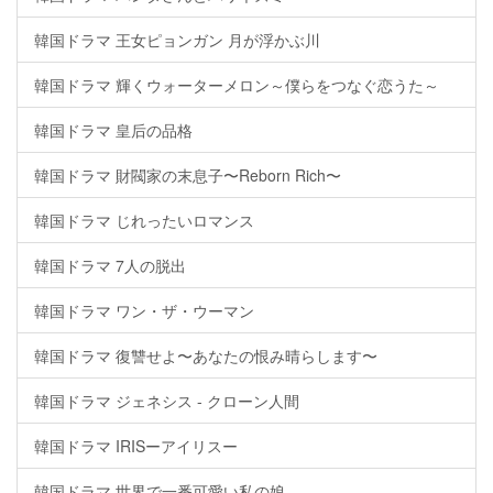
韓国ドラマ 王女ピョンガン 月が浮かぶ川
韓国ドラマ 輝くウォーターメロン～僕らをつなぐ恋うた～
韓国ドラマ 皇后の品格
韓国ドラマ 財閥家の末息子〜Reborn Rich〜
韓国ドラマ じれったいロマンス
韓国ドラマ 7人の脱出
韓国ドラマ ワン・ザ・ウーマン
韓国ドラマ 復讐せよ〜あなたの恨み晴らします〜
韓国ドラマ ジェネシス - クローン人間
韓国ドラマ IRISーアイリスー
韓国ドラマ 世界で一番可愛い私の娘