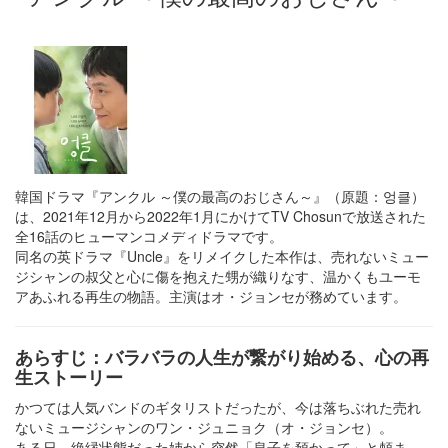
韓国ドラマ『アンクル ～僕の最高のおじさん～』（原題：엉클）
は、2021年12月から2022年1月にかけてTV Chosunで放送された
全16話のヒューマンコメディドラマです。
同名の英ドラマ『Uncle』をリメイクした本作は、売れないミュー
ジシャンの叔父と心に傷を抱えた甥が織りなす、温かくもユーモ
アあふれる再生の物語。主演はオ・ジョンセが務めています。
あらすじ：バラバラの人生が繋がり始める、心の再
生ストーリー
かつては人気バンドのギタリストだったが、今は落ちぶれた売れ
ないミュージシャンのワン・ジュニョク（オ・ジョンセ）。
ある日、絶縁状態だった姉から突然「息子を預かって」と頼ま