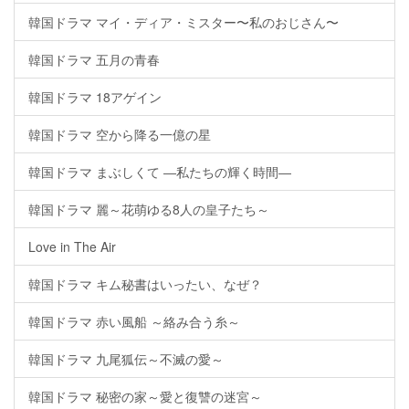
韓国ドラマ マイ・ディア・ミスター〜私のおじさん〜
韓国ドラマ 五月の青春
韓国ドラマ 18アゲイン
韓国ドラマ 空から降る一億の星
韓国ドラマ まぶしくて ―私たちの輝く時間―
韓国ドラマ 麗～花萌ゆる8人の皇子たち～
Love in The Air
韓国ドラマ キム秘書はいったい、なぜ？
韓国ドラマ 赤い風船 ～絡み合う糸～
韓国ドラマ 九尾狐伝～不滅の愛～
韓国ドラマ 秘密の家～愛と復讐の迷宮～