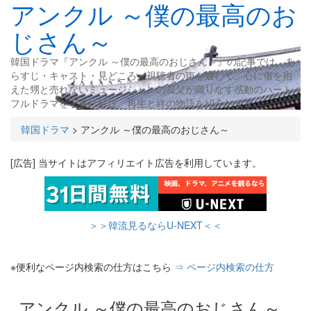
アンクル ～僕の最高のお
じさん～
韓国ドラマ『アンクル ～僕の最高のおじさん～』の記事では、あ
らすじ・キャスト・見どころ・視聴者の声を通して、心に傷を抱
えた甥と売れないミュージシャンの叔父が織りなす感動のハート
フルドラマを丁寧に解説。再生と絆の物語を紹介します。
韓国ドラマ
>
アンクル ～僕の最高のおじさん～
[広告] 当サイトはアフィリエイト広告を利用しています。
＞＞韓流見るならU-NEXT＜＜
※便利なページ内検索の仕方はこちら
⇒ ページ内検索の仕方
アンクル ～僕の最高のおじさん～