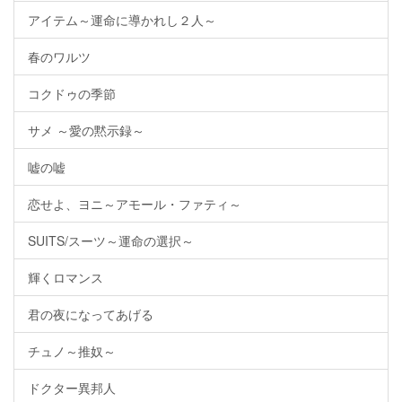
アイテム～運命に導かれし２人～
春のワルツ
コクドゥの季節
サメ ～愛の黙示録～
嘘の嘘
恋せよ、ヨニ～アモール・ファティ～
SUITS/スーツ～運命の選択～
輝くロマンス
君の夜になってあげる
チュノ～推奴～
ドクター異邦人