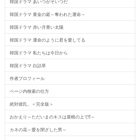
韓国ドラマ あいつがそいつだ
韓国ドラマ 黄金の庭～奪われた運命～
韓国ドラマ 赤い月青い太陽
韓国ドラマ 運命のように君を愛してる
韓国ドラマ 私たちは今日から
韓国ドラマ 白詰草
作者プロフィール
ページ内検索の仕方
絶対彼氏。＜完全版＞
おかえり～ただいまのキスは屋根の上で⁉～
カネの花～愛を閉ざした男～