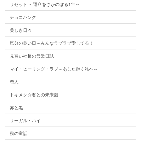
リセット ～運命をさかのぼる1年～
チョコバンク
美しき日々
気分の良い日～みんなラブラブ愛してる！
見習い社長の営業日誌
マイ・ヒーリング・ラブ～あした輝く私へ～
恋人
トキメク☆君との未来図
赤と黒
リーガル・ハイ
秋の童話