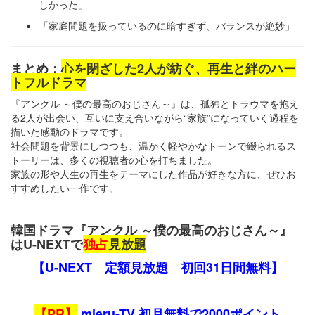
しかった」
「家庭問題を扱っているのに暗すぎず、バランスが絶妙」
まとめ：
心を閉ざした2人が紡ぐ、再生と絆のハー
トフルドラマ
『アンクル ～僕の最高のおじさん～』は、孤独とトラウマを抱え
る2人が出会い、互いに支え合いながら“家族”になっていく過程を
描いた感動のドラマです。
社会問題を背景にしつつも、温かく軽やかなトーンで綴られるス
トーリーは、多くの視聴者の心を打ちました。
家族の形や人生の再生をテーマにした作品が好きな方に、ぜひお
すすめしたい一作です。
韓国ドラマ『アンクル ～僕の最高のおじさん～』
はU-NEXTで
独占
見放題
【U-NEXT 定額見放題 初回31日間無料】
【PR】
mieru-TV 初月無料で2000ポイント