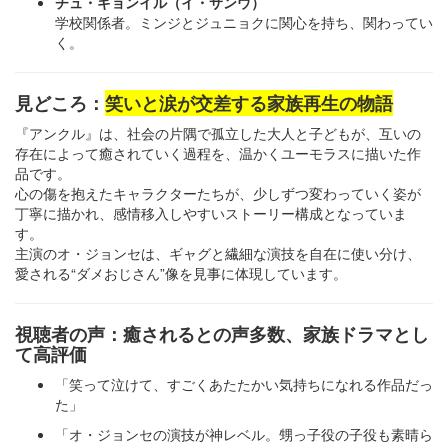
チュ・ギョンイル（イ・サンウ）
学校関係者。ミンジとジュニョクに関心を持ち、関わってい
く。
見どころ：
笑いと涙が交差する家族再生の物語
『アンクル』は、社会の片隅で孤立した大人と子どもが、互いの
存在によって癒されていく過程を、温かくユーモラスに描いた作
品です。
心の傷を抱えたキャラクターたちが、少しずつ変わっていく姿が
丁寧に描かれ、感情移入しやすいストーリー構成となっていま
す。
主演のオ・ジョンセは、ギャグと繊細な演技を自在に使い分け、
愛される“ダメおじさん”像を見事に体現しています。
視聴者の声：癒されるとの声多数、家族ドラマとし
て高評価
「笑って泣けて、すごくあたたかい気持ちになれる作品だっ
た」
「オ・ジョンセの演技が神レベル。甥っ子役の子役も素晴ら