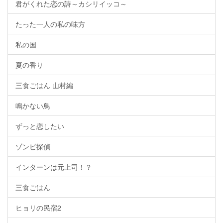
君がくれた恋の詩～カシリイッコ～
たった一人の私の味方
私の国
夏の香り
三食ごはん 山村編
鳴かない鳥
ずっと恋したい
ゾンビ探偵
インターンは元上司！？
三食ごはん
ヒョリの民宿2