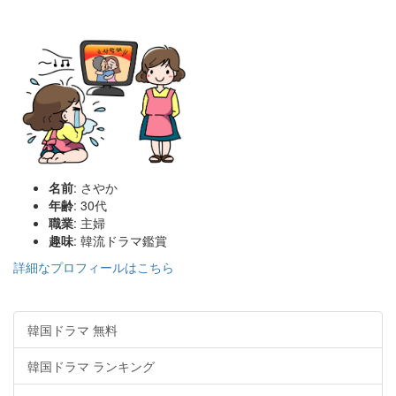
名前
: さやか
年齢
: 30代
職業
: 主婦
趣味
: 韓流ドラマ鑑賞
詳細なプロフィールはこちら
韓国ドラマ 無料
韓国ドラマ ランキング