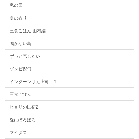
私の国
夏の香り
三食ごはん 山村編
鳴かない鳥
ずっと恋したい
ゾンビ探偵
インターンは元上司！？
三食ごはん
ヒョリの民宿2
愛はぽろぽろ
マイダス