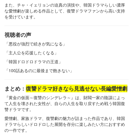
また、チャ・イェリョンの迫真の演技や、韓国ドラマらしい濃厚
な愛憎劇が楽しめる作品として、復讐ドラマファンから高い支持
を受けています。
視聴者の声
「悪役が強烈で続きが気になる」
「主人公を応援したくなる」
「韓国ドロドロドラマの王道」
「100話あるのに最後まで飽きない」
まとめ：
復讐ドラマ好きなら見逃せない長編愛憎劇
『黄金の仮面～復讐のシンデレラ～』は、財閥一家の陰謀によっ
て人生を壊された女性が、自らの人生を取り戻すため戦う韓国復
讐ドラマです。
愛憎劇、家族ドラマ、復讐劇の魅力が詰まった作品であり、韓国
ドラマらしいドロドロした展開を存分に楽しみたい方におすすめ
の一作です。