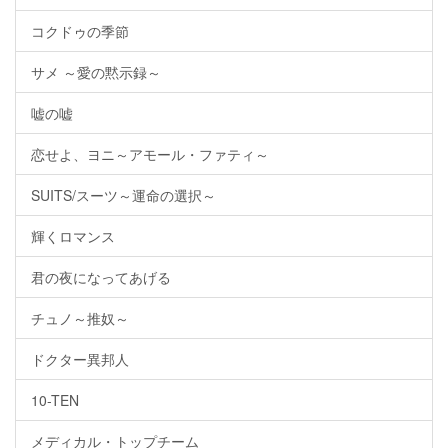
コクドゥの季節
サメ ～愛の黙示録～
嘘の嘘
恋せよ、ヨニ～アモール・ファティ～
SUITS/スーツ～運命の選択～
輝くロマンス
君の夜になってあげる
チュノ～推奴～
ドクター異邦人
10-TEN
メディカル・トップチーム