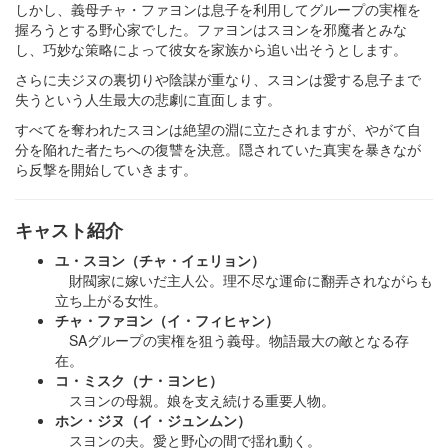
しかし、義母チャ・ファヨンは息子を利用してグループの実権を
握ろうとする野心家でした。ファヨンはスヨンを邪魔者とみな
し、巧妙な策略によって彼女を家族から追い出そうとします。
さらに夫ジヌの裏切りや陰謀が重なり、スヨンは愛する息子まで
失うという人生最大の悲劇に直面します。
すべてを奪われたスヨンは絶望の淵に立たされますが、やがて自
分を陥れた者たちへの復讐を決意。隠されていた真実を暴きなが
ら反撃を開始していきます。
キャスト紹介
ユ・スヨン（チャ・イェリョン）
財閥家に嫁いだ主人公。理不尽な運命に翻弄されながらも
立ち上がる女性。
チャ・ファヨン（イ・フィヒャン）
SAグループの実権を狙う義母。物語最大の敵となる存
在。
コ・ミスク（ナ・ヨンヒ）
スヨンの母親。娘を支え続ける重要人物。
ホン・ジヌ（イ・ジュンムン）
スヨンの夫。愛と野心の間で揺れ動く。