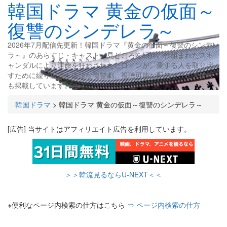
韓国ドラマ 黄金の仮面～
復讐のシンデレラ～
2026年7月配信先更新！韓国ドラマ『黄金の仮面～復讐のシンデレ
ラ～』のあらすじ・キャスト・見どころを紹介。​仕組まれたスキ
ャンダルにより運命を狂わされたヒロインが、愛する人を取り戻
すために繰り広げる痛快な復讐劇。​視聴可能な配信サービス情報
も掲載しています。​
韓国ドラマ
>
韓国ドラマ 黄金の仮面～復讐のシンデレラ～
[広告] 当サイトはアフィリエイト広告を利用しています。
＞＞韓流見るならU-NEXT＜＜
※便利なページ内検索の仕方はこちら
⇒ ページ内検索の仕方