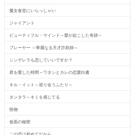
魔女食堂にいらっしゃい
ジャイアント
ビューティフル・マインド～愛が起こした奇跡～
プレーヤー ～華麗なる天才詐欺師～
シンデレラも恋していいですか？
君を愛した時間～ワタシとカレの恋愛白書
キル・イット～巡り会うふたり～
タンタラ～キミを感じてる
怪物
仮面の秘密
この恋は初めてだから