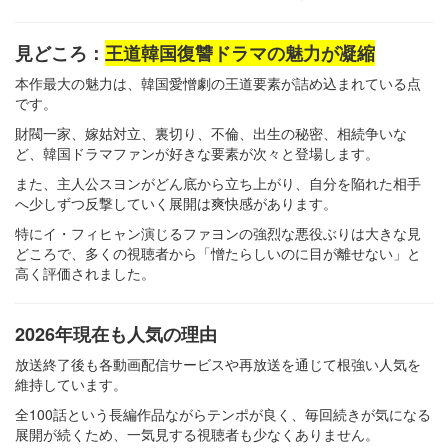
見どころ：
王道韓国復讐ドラマの魅力が凝縮
本作最大の魅力は、韓国愛憎劇の王道要素が詰め込まれている点
です。
財閥一家、嫁姑対立、裏切り、不倫、出生の秘密、相続争いな
ど、韓国ドラマファンが好きな要素が次々と登場します。
また、主人公スヨンがどん底から立ち上がり、自分を陥れた相手
へ少しずつ反撃していく展開は爽快感があります。
特にイ・フィヒャン演じるファヨンの強烈な悪役ぶりは大きな見
どころで、多くの視聴者から「憎たらしいのに目が離せない」と
高く評価されました。
2026年現在も人気の理由
放送終了後も各動画配信サービスや再放送を通じて根強い人気を
維持しています。
全100話という長編作品ながらテンポが良く、毎回続きが気になる
展開が続くため、一気見する視聴者も少なくありません。