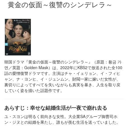
黄金の仮面～復讐のシンデレラ～
韓国ドラマ『黄金の仮面～復讐のシンデレラ～』（原題：황금 가
면／英題：Golden Mask）は、2022年にKBS2で放送された全100
話の愛憎復讐ドラマです。主演はチャ・イェリョン、イ・フィヒ
ャン、ナ・ヨンヒ、イ・ジュンムン。財閥一家に嫁いだ女性が、
裏切りによってすべてを失いながらも真実を暴き、人生を取り戻
していく姿を描いた話題作です。
あらすじ：幸せな結婚生活が一夜で崩れ去る
ユ・スヨンは明るく前向きな女性。大企業SAグループ御曹司ホ
ン・ジヌとの結婚を果たし、誰もが羨む生活を送っていました。