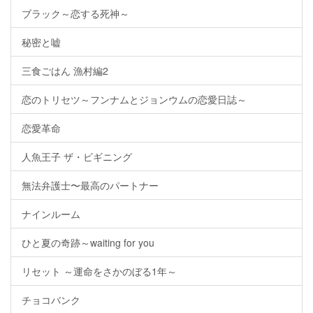
ブラック～恋する死神～
秘密と嘘
三食ごはん 漁村編2
恋のトリセツ～フンナムとジョンウムの恋愛日誌～
恋愛革命
人魚王子 ザ・ビギニング
無法弁護士〜最高のパートナー
ナインルーム
ひと夏の奇跡～waiting for you
リセット ～運命をさかのぼる1年～
チョコバンク