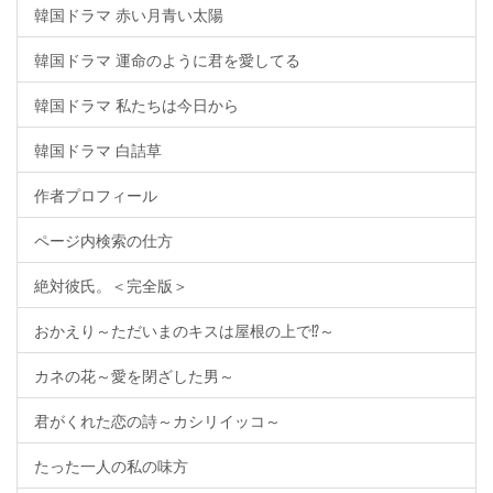
韓国ドラマ 赤い月青い太陽
韓国ドラマ 運命のように君を愛してる
韓国ドラマ 私たちは今日から
韓国ドラマ 白詰草
作者プロフィール
ページ内検索の仕方
絶対彼氏。＜完全版＞
おかえり～ただいまのキスは屋根の上で⁉～
カネの花～愛を閉ざした男～
君がくれた恋の詩～カシリイッコ～
たった一人の私の味方