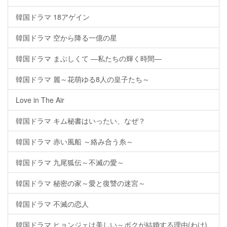
韓国ドラマ 18アゲイン
韓国ドラマ 空から降る一億の星
韓国ドラマ まぶしくて ―私たちの輝く時間―
韓国ドラマ 麗～花萌ゆる8人の皇子たち～
Love in The Air
韓国ドラマ キム秘書はいったい、なぜ？
韓国ドラマ 赤い風船 ～絡み合う糸～
韓国ドラマ 九尾狐伝～不滅の愛～
韓国ドラマ 秘密の家～愛と復讐の迷宮～
韓国ドラマ 不滅の恋人
韓国ドラマ ヒョンジェは美しい～ボクが結婚する理由(わけ)