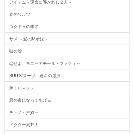
アイテム～運命に導かれし２人～
春のワルツ
コクドゥの季節
サメ ～愛の黙示録～
嘘の嘘
恋せよ、ヨニ～アモール・ファティ～
SUITS/スーツ～運命の選択～
輝くロマンス
君の夜になってあげる
チュノ～推奴～
ドクター異邦人