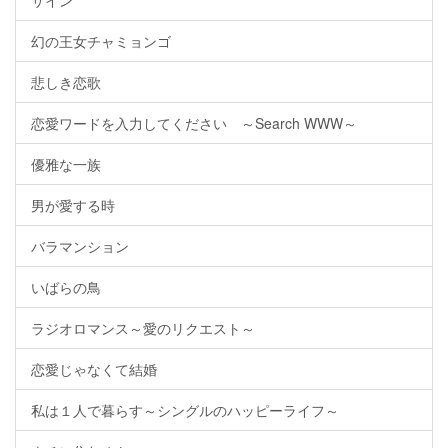
サイン
幻の王女チャミョンゴ
悲しき恋歌
恋愛ワードを入力してください ～Search WWW～
優雅な一族
男が愛する時
バラマンション
いばらの鳥
ラジオロマンス～愛のリクエスト～
恋愛じゃなくて結婚
私は１人で暮らす～シングルのハッピーライフ～