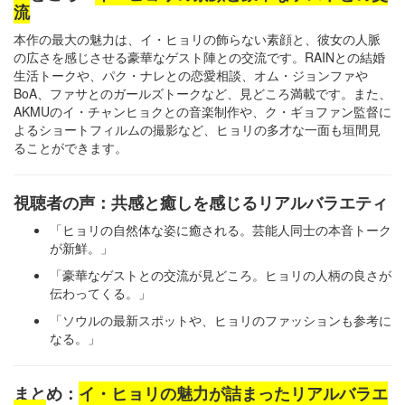
流
本作の最大の魅力は、イ・ヒョリの飾らない素顔と、彼女の人脈
の広さを感じさせる豪華なゲスト陣との交流です。RAINとの結婚
生活トークや、パク・ナレとの恋愛相談、オム・ジョンファや
BoA、ファサとのガールズトークなど、見どころ満載です。また、
AKMUのイ・チャンヒョクとの音楽制作や、ク・ギョファン監督に
よるショートフィルムの撮影など、ヒョリの多才な一面も垣間見
ることができます。
視聴者の声：共感と癒しを感じるリアルバラエティ
「ヒョリの自然体な姿に癒される。芸能人同士の本音トーク
が新鮮。」
「豪華なゲストとの交流が見どころ。ヒョリの人柄の良さが
伝わってくる。」
「ソウルの最新スポットや、ヒョリのファッションも参考に
なる。」
まとめ：
イ・ヒョリの魅力が詰まったリアルバラエ