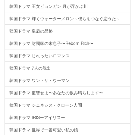
韓国ドラマ 王女ピョンガン 月が浮かぶ川
韓国ドラマ 輝くウォーターメロン～僕らをつなぐ恋うた～
韓国ドラマ 皇后の品格
韓国ドラマ 財閥家の末息子〜Reborn Rich〜
韓国ドラマ じれったいロマンス
韓国ドラマ 7人の脱出
韓国ドラマ ワン・ザ・ウーマン
韓国ドラマ 復讐せよ〜あなたの恨み晴らします〜
韓国ドラマ ジェネシス - クローン人間
韓国ドラマ IRISーアイリスー
韓国ドラマ 世界で一番可愛い私の娘