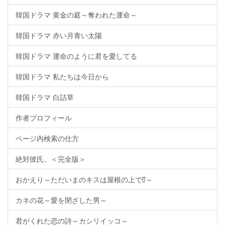
韓国ドラマ 黄金の庭～奪われた運命～
韓国ドラマ 赤い月青い太陽
韓国ドラマ 運命のように君を愛してる
韓国ドラマ 私たちは今日から
韓国ドラマ 白詰草
作者プロフィール
ページ内検索の仕方
絶対彼氏。＜完全版＞
おかえり～ただいまのキスは屋根の上で⁉～
カネの花～愛を閉ざした男～
君がくれた恋の詩～カシリイッコ～