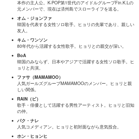
本作の主人公。K-POP第1世代のアイドルグループFin.K.Lの
元メンバーで、現在は済州島でスローライフを送る。
オム・ジョンファ
韓国を代表する女性ソロ歌手。ヒョリの先輩であり、親しい
友人。
キム・ワンソン
80年代から活躍する女性歌手。ヒョリとの親交が深い。
BoA
韓国のみならず、日本やアジアで活躍する女性ソロ歌手。ヒ
ョリと共演。
ファサ（MAMAMOO）
人気ガールズグループMAMAMOOのメンバー。ヒョリと親
しい関係。
RAIN（ピ）
歌手・俳優として活躍する男性アーティスト。ヒョリと旧知
の仲。
パク・ナレ
人気コメディアン。ヒョリと初対面ながら意気投合。
ホン・ヒョンヒ