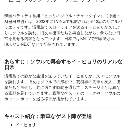
韓国バラエティ番組『ヒョリのソウル・チェックイン』（原題：
서울체크인）は、2022年にTVINGで配信された全12話のリアルバ
ラエティです。済州島でスローライフを送るイ・ヒョリが久しぶ
りにソウルを訪れ、旧友や後輩たちと再会しながら、飾らない日
常を見せる内容となっています。日本ではKNTVで初放送され、
HuluやU-NEXTなどで配信されています。
あらすじ：ソウルで再会するイ・ヒョリのリアルな
日常
済州島での静かな生活を送っていたイ・ヒョリが、久々にソウル
を訪れます。彼女はソウルでの滞在中、芸能界の先輩や友人、後
輩たちと再会し、共に過ごす時間を通じて、ステージ上とは異な
る素顔を見せていきます。豪華なゲストとのトークや、ソウルの
ホットスポットを巡る様子が描かれています。
キャスト紹介：豪華なゲスト陣が登場
イ・ヒョリ