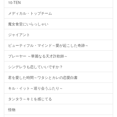
10-TEN
メディカル・トップチーム
魔女食堂にいらっしゃい
ジャイアント
ビューティフル・マインド～愛が起こした奇跡～
プレーヤー ～華麗なる天才詐欺師～
シンデレラも恋していいですか？
君を愛した時間～ワタシとカレの恋愛白書
キル・イット～巡り会うふたり～
タンタラ～キミを感じてる
怪物