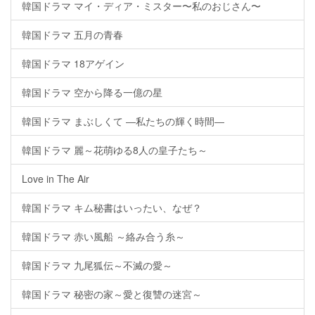
韓国ドラマ マイ・ディア・ミスター〜私のおじさん〜
韓国ドラマ 五月の青春
韓国ドラマ 18アゲイン
韓国ドラマ 空から降る一億の星
韓国ドラマ まぶしくて ―私たちの輝く時間―
韓国ドラマ 麗～花萌ゆる8人の皇子たち～
Love in The Air
韓国ドラマ キム秘書はいったい、なぜ？
韓国ドラマ 赤い風船 ～絡み合う糸～
韓国ドラマ 九尾狐伝～不滅の愛～
韓国ドラマ 秘密の家～愛と復讐の迷宮～