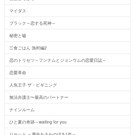
マイダス
ブラック～恋する死神～
秘密と嘘
三食ごはん 漁村編2
恋のトリセツ～フンナムとジョンウムの恋愛日誌～
恋愛革命
人魚王子 ザ・ビギニング
無法弁護士〜最高のパートナー
ナインルーム
ひと夏の奇跡～waiting for you
リセット ～運命をさかのぼる1年～