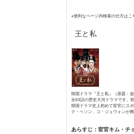
※便利なページ内検索の仕方はこ
王と私
韓国ドラマ『王と私』（原題：왕과 
全63話の歴史大河ドラマです。
韓国ドラマ史上初めて宦官にスポ
ク・ヘソン、コ・ジュウォンが務
あらすじ：宦官キム・チ