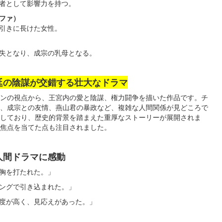
者として影響力を持つ。
ファ）
引きに長けた女性。
失となり、成宗の乳母となる。
廷の陰謀が交錯する壮大なドラマ
ンの視点から、王宮内の愛と陰謀、権力闘争を描いた作品です。チ
、成宗との友情、燕山君の暴政など、複雑な人間関係が見どころで
にしており、歴史的背景を踏まえた重厚なストーリーが展開されま
焦点を当てた点も注目されました。
人間ドラマに感動
胸を打たれた。」
ングで引き込まれた。」
度が高く、見応えがあった。」