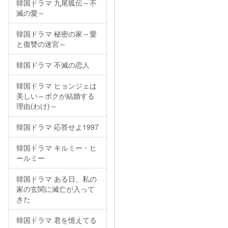
韓国ドラマ 九尾狐伝～不
滅の愛～
韓国ドラマ 秘密の家～愛
と復讐の迷宮～
韓国ドラマ 不滅の恋人
韓国ドラマ ヒョンジェは
美しい～ボクが結婚する
理由(わけ)～
韓国ドラマ 応答せよ1997
韓国ドラマ キルミー・ヒ
ールミー
韓国ドラマ ある日、私の
家の玄関に滅亡が入って
きた
韓国ドラマ 君を憶えてる