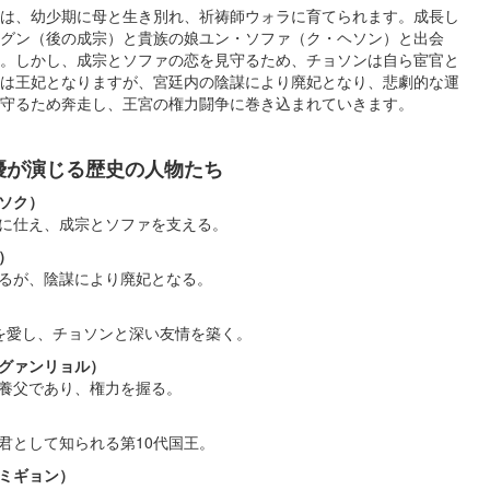
は、幼少期に母と生き別れ、祈祷師ウォラに育てられます。成長し
ングン（後の成宗）と貴族の娘ユン・ソファ（ク・ヘソン）と出会
。しかし、成宗とソファの恋を見守るため、チョソンは自ら宦官と
は王妃となりますが、宮廷内の陰謀により廃妃となり、悲劇的な運
守るため奔走し、王宮の権力闘争に巻き込まれていきます。
優が演じる歴史の人物たち
ソク）
に仕え、成宗とソファを支える。
）
るが、陰謀により廃妃となる。
を愛し、チョソンと深い友情を築く。
グァンリョル）
養父であり、権力を握る。
として知られる第10代国王。
ミギョン）