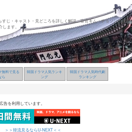
らすじ・キャスト・見どころを詳しく解説。宦官キム・チョソンの波乱
介します。
マ無料で見る
韓国ドラマ人気ランキ
韓国ドラマ人気時代劇
なら
ング
ランキング
ト広告を利用しています。
＞＞韓流見るならU-NEXT＜＜