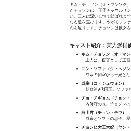
キム・チョソン（オ・マンソク）
たチョソンは、王子チャウルサ
い、三人は深い友情で結ばれます
なる道を選びます。やがてソファ
命を辿ります。チョソンは彼女を
キャスト紹介：実力派俳
キム・チョソン（オ・マン
主人公。宦官として王宮
ユン・ソファ（ク・ヘソン
成宗の側室から王妃とな
成宗（コ・ジュウォン）
朝鮮第9代国王。ソファ
チョ・チギョム（チョン・
内侍府の長。チョソンの
燕山君（チョン・テウ）
成宗とソファの息子。暴君
チョンヒ大王大妃（ヤン・