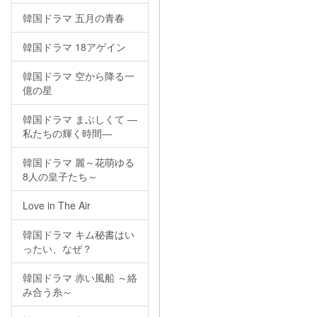
韓国ドラマ 五月の青春
韓国ドラマ 18アゲイン
韓国ドラマ 空から降る一
億の星
韓国ドラマ まぶしくて ―
私たちの輝く時間―
韓国ドラマ 麗～花萌ゆる
8人の皇子たち～
Love in The Air
韓国ドラマ キム秘書はい
ったい、なぜ？
韓国ドラマ 赤い風船 ～絡
み合う糸～