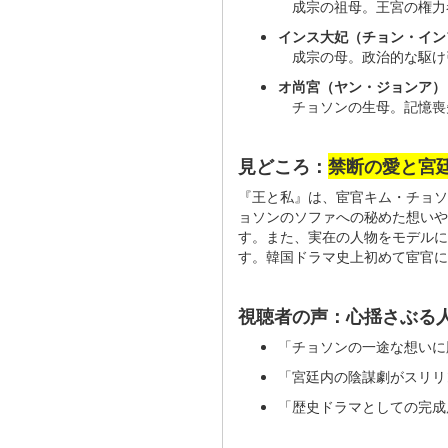
成宗の祖母。王宮の権力
インス大妃（チョン・イン
成宗の母。政治的な駆け
オ尚宮（ヤン・ジョンア）
チョソンの生母。記憶喪
見どころ：
禁断の愛と宮
『王と私』は、宦官キム・チョソ
ョソンのソファへの秘めた想いや
す。また、実在の人物をモデル
す。韓国ドラマ史上初めて宦官に
視聴者の声：心揺さぶる
「チョソンの一途な想いに
「宮廷内の陰謀劇がスリリ
「歴史ドラマとしての完成