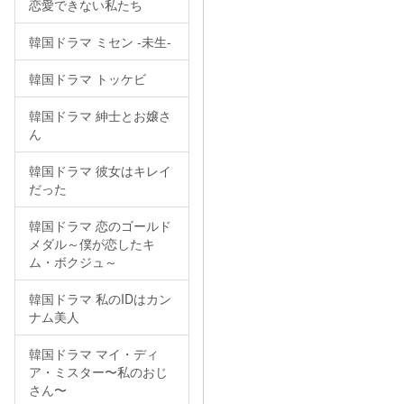
恋愛できない私たち
韓国ドラマ ミセン -未生-
韓国ドラマ トッケビ
韓国ドラマ 紳士とお嬢さ
ん
韓国ドラマ 彼女はキレイ
だった
韓国ドラマ 恋のゴールド
メダル～僕が恋したキ
ム・ボクジュ～
韓国ドラマ 私のIDはカン
ナム美人
韓国ドラマ マイ・ディ
ア・ミスター〜私のおじ
さん〜