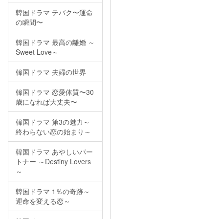
韓国ドラマ テバク〜運命
の瞬間〜
韓国ドラマ 最高の離婚 ～
Sweet Love～
韓国ドラマ 夫婦の世界
韓国ドラマ 恋愛体質〜30
歳になれば大丈夫〜
韓国ドラマ 第3の魅力～
終わらない恋の始まり～
韓国ドラマ あやしいパー
トナー ～Destiny Lovers
～
韓国ドラマ 1％の奇跡～
運命を変える恋～