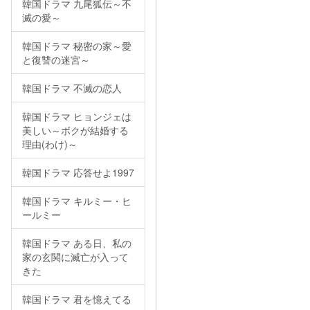
韓国ドラマ 九尾狐伝～不
滅の愛～
韓国ドラマ 秘密の家～愛
と復讐の迷宮～
韓国ドラマ 不滅の恋人
韓国ドラマ ヒョンジェは
美しい～ボクが結婚する
理由(わけ)～
韓国ドラマ 応答せよ1997
韓国ドラマ キルミー・ヒ
ールミー
韓国ドラマ ある日、私の
家の玄関に滅亡が入って
きた
韓国ドラマ 君を憶えてる