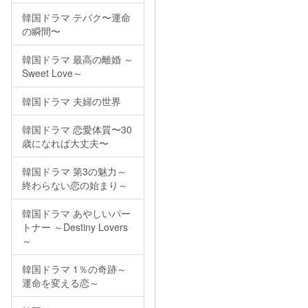
韓国ドラマ テバク〜運命
の瞬間〜
韓国ドラマ 最高の離婚 ～
Sweet Love～
韓国ドラマ 夫婦の世界
韓国ドラマ 恋愛体質〜30
歳になれば大丈夫〜
韓国ドラマ 第3の魅力～
終わらない恋の始まり～
韓国ドラマ あやしいパー
トナー ～Destiny Lovers
～
韓国ドラマ 1％の奇跡～
運命を変える恋～