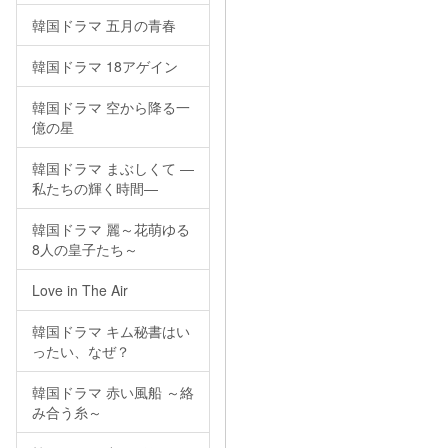
韓国ドラマ 五月の青春
韓国ドラマ 18アゲイン
韓国ドラマ 空から降る一
億の星
韓国ドラマ まぶしくて ―
私たちの輝く時間―
韓国ドラマ 麗～花萌ゆる
8人の皇子たち～
Love in The Air
韓国ドラマ キム秘書はい
ったい、なぜ？
韓国ドラマ 赤い風船 ～絡
み合う糸～