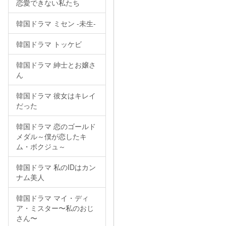
恋愛できない私たち
韓国ドラマ ミセン -未生-
韓国ドラマ トッケビ
韓国ドラマ 紳士とお嬢さ
ん
韓国ドラマ 彼女はキレイ
だった
韓国ドラマ 恋のゴールド
メダル～僕が恋したキ
ム・ボクジュ～
韓国ドラマ 私のIDはカン
ナム美人
韓国ドラマ マイ・ディ
ア・ミスター〜私のおじ
さん〜