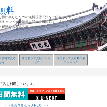
無料
お得に楽しむための無料視聴方法をご紹介します。このページでは、無
無料キャンペーン情報を詳しく解説しています。予算を気にせず、最新の
マ視聴をお考えの方は、このガイドをぜひ参考にしてください。
マ無料で見る
韓国ドラマ人気ランキ
韓国ドラマ人気時代劇
なら
ング
ランキング
ト広告を利用しています。
＞＞韓流見るならU-NEXT＜＜