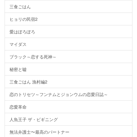
三食ごはん
ヒョリの民宿2
愛はぽろぽろ
マイダス
ブラック～恋する死神～
秘密と嘘
三食ごはん 漁村編2
恋のトリセツ～フンナムとジョンウムの恋愛日誌～
恋愛革命
人魚王子 ザ・ビギニング
無法弁護士〜最高のパートナー