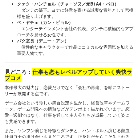
クァク・ハンチョル（チャ・ソヌ／元B1A4・バロ）
ダンテの部下。ヨナに好意を寄せる誠実な青年として恋模
様を盛り上げます。
ペ・ヤチェ（カン・ビョル）
エンターテインメント会社の代表。ダンテに積極的なアプ
ローチを見せる女性です。
パク室長（デニー・アン）
個性的なキャラクターで作品にコミカルな雰囲気を加える
重要人物です。
見どころ：
仕事も恋もレベルアップしていく爽快ラ
ブコメ
本作最大の魅力は、恋愛だけでなく「会社の再建」を軸にストー
リーが展開する点です。
ゲーム会社という珍しい舞台設定を生かし、経営改革やチームワ
ーク、ゲーム開発への情熱などがテンポよく描かれています。恋
愛一辺倒ではなく、仕事を通して主人公たちが成長していく姿に
も共感できます。
また、ソンフン演じる冷徹なダンテと、ハン・ボルム演じる熱血
社員ヨナの掛け合いも見どころです。正反対だからこそ生まれる