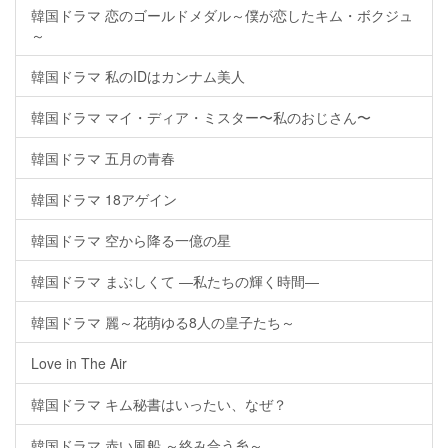
韓国ドラマ 恋のゴールドメダル～僕が恋したキム・ボクジュ
～
韓国ドラマ 私のIDはカンナム美人
韓国ドラマ マイ・ディア・ミスター〜私のおじさん〜
韓国ドラマ 五月の青春
韓国ドラマ 18アゲイン
韓国ドラマ 空から降る一億の星
韓国ドラマ まぶしくて ―私たちの輝く時間―
韓国ドラマ 麗～花萌ゆる8人の皇子たち～
Love in The Air
韓国ドラマ キム秘書はいったい、なぜ？
韓国ドラマ 赤い風船 ～絡み合う糸～