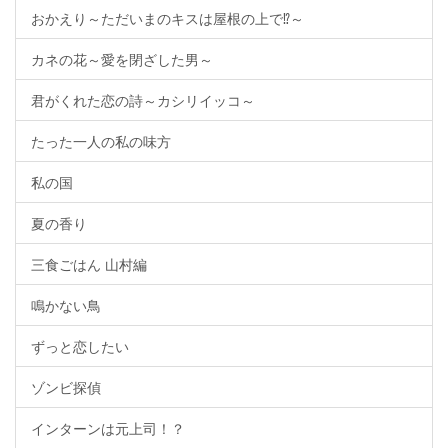
おかえり～ただいまのキスは屋根の上で⁉～
カネの花～愛を閉ざした男～
君がくれた恋の詩～カシリイッコ～
たった一人の私の味方
私の国
夏の香り
三食ごはん 山村編
鳴かない鳥
ずっと恋したい
ゾンビ探偵
インターンは元上司！？