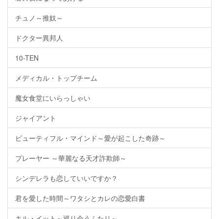
チュノ～推奴～
ドクター異邦人
10-TEN
メディカル・トップチーム
魔女食堂にいらっしゃい
ジャイアント
ビューティフル・マインド～愛が起こした奇跡～
プレーヤー ～華麗なる天才詐欺師～
シンデレラも恋していいですか？
君を愛した時間～ワタシとカレの恋愛白書
キル・イット～巡り会うふたり～