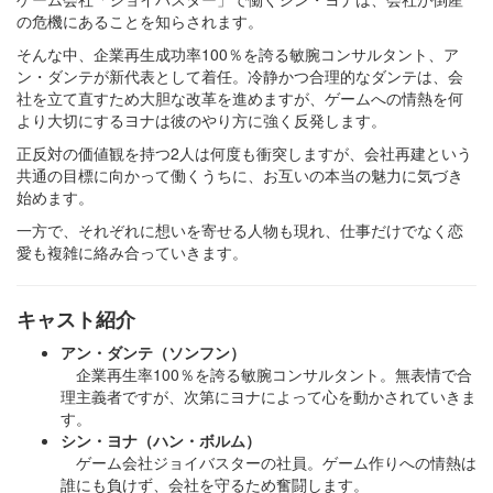
の危機にあることを知らされます。
そんな中、企業再生成功率100％を誇る敏腕コンサルタント、ア
ン・ダンテが新代表として着任。冷静かつ合理的なダンテは、会
社を立て直すため大胆な改革を進めますが、ゲームへの情熱を何
より大切にするヨナは彼のやり方に強く反発します。
正反対の価値観を持つ2人は何度も衝突しますが、会社再建という
共通の目標に向かって働くうちに、お互いの本当の魅力に気づき
始めます。
一方で、それぞれに想いを寄せる人物も現れ、仕事だけでなく恋
愛も複雑に絡み合っていきます。
キャスト紹介
アン・ダンテ（ソンフン）
企業再生率100％を誇る敏腕コンサルタント。無表情で合
理主義者ですが、次第にヨナによって心を動かされていきま
す。
シン・ヨナ（ハン・ボルム）
ゲーム会社ジョイバスターの社員。ゲーム作りへの情熱は
誰にも負けず、会社を守るため奮闘します。