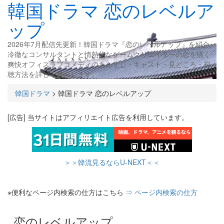
韓国ドラマ 恋のレベルア
ップ
2026年7月配信先更新！韓国ドラマ『恋のレベルアップ』を紹介。
冷徹なコンサルタントと情熱的なゲームクリエイターの恋を描く
爽快オフィスラブコメディのあらすじ・キャスト・見どころ・視
聴方法を詳しく解説します。
韓国ドラマ
>
韓国ドラマ 恋のレベルアップ
[広告] 当サイトはアフィリエイト広告を利用しています。
＞＞韓流見るならU-NEXT＜＜
※便利なページ内検索の仕方はこちら
⇒ ページ内検索の仕方
恋のレベルアップ