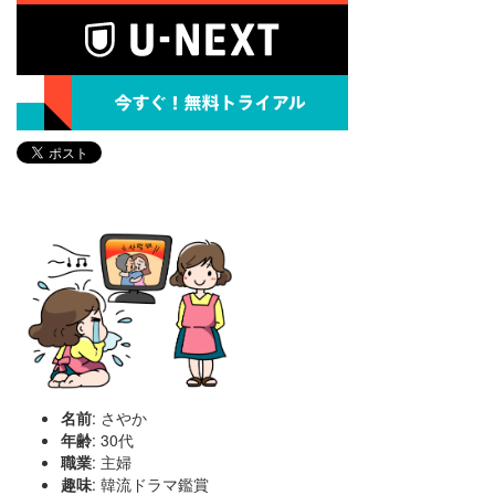
名前
: さやか
年齢
: 30代
職業
: 主婦
趣味
: 韓流ドラマ鑑賞