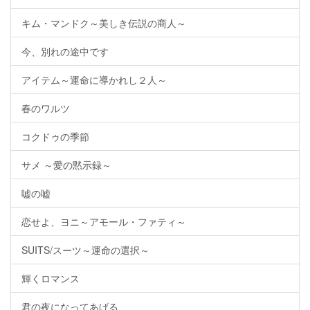
キム・マンドク～美しき伝説の商人～
今、別れの途中です
アイテム～運命に導かれし２人～
春のワルツ
コクドゥの季節
サメ ～愛の黙示録～
嘘の嘘
恋せよ、ヨニ～アモール・ファティ～
SUITS/スーツ～運命の選択～
輝くロマンス
君の夜になってあげる