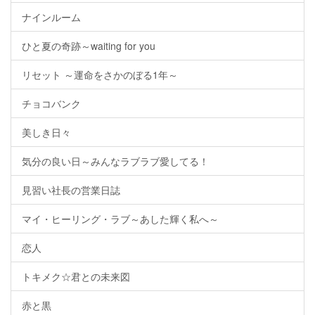
ナインルーム
ひと夏の奇跡～waiting for you
リセット ～運命をさかのぼる1年～
チョコバンク
美しき日々
気分の良い日～みんなラブラブ愛してる！
見習い社長の営業日誌
マイ・ヒーリング・ラブ～あした輝く私へ～
恋人
トキメク☆君との未来図
赤と黒