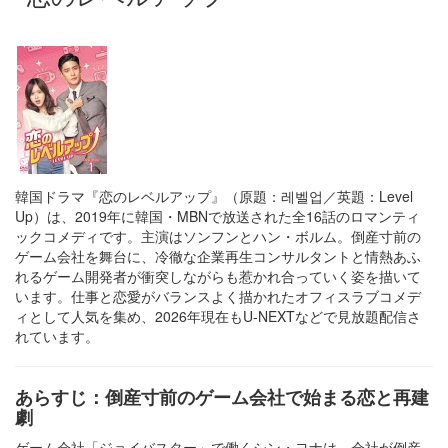
韓国ドラマ『恋のレベルアップ』（原題：레벨업／英題：Level
Up）は、2019年に韓国・MBNで放送された全16話のロマンティ
ックコメディです。主演はソンフンとハン・ボルム。倒産寸前の
ゲーム会社を舞台に、冷徹な企業再生コンサルタントと情熱あふ
れるゲーム開発者が衝突しながらも惹かれ合っていく姿を描いて
います。仕事と恋愛がバランスよく描かれたオフィスラブコメデ
ィとして人気を集め、2026年現在もU-NEXTなどで見放題配信さ
れています。
あらすじ：倒産寸前のゲーム会社で始まる恋と再建
劇
ゲーム会社「ジョイバスター」で働くシン・ヨナは、会社が倒産