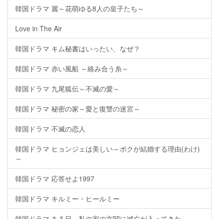
韓国ドラマ 麗～花萌ゆる8人の皇子たち～
Love in The Air
韓国ドラマ キム秘書はいったい、なぜ？
韓国ドラマ 赤い風船 ～絡み合う糸～
韓国ドラマ 九尾狐伝～不滅の愛～
韓国ドラマ 秘密の家～愛と復讐の迷宮～
韓国ドラマ 不滅の恋人
韓国ドラマ ヒョンジェは美しい～ボクが結婚する理由(わけ)
～
韓国ドラマ 応答せよ1997
韓国ドラマ キルミー・ヒールミー
韓国ドラマ ある日、私の家の玄関に滅亡が入ってきた