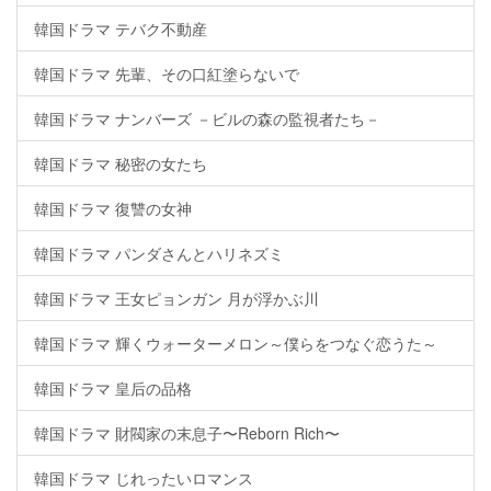
韓国ドラマ テバク不動産
韓国ドラマ 先輩、その口紅塗らないで
韓国ドラマ ナンバーズ －ビルの森の監視者たち－
韓国ドラマ 秘密の女たち
韓国ドラマ 復讐の女神
韓国ドラマ パンダさんとハリネズミ
韓国ドラマ 王女ピョンガン 月が浮かぶ川
韓国ドラマ 輝くウォーターメロン～僕らをつなぐ恋うた～
韓国ドラマ 皇后の品格
韓国ドラマ 財閥家の末息子〜Reborn Rich〜
韓国ドラマ じれったいロマンス