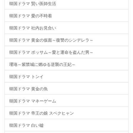
韓国ドラマ 賢い医師生活
韓国ドラマ 愛の不時着
韓国ドラマ 社内お見合い
韓国ドラマ 黄金の仮面～復讐のシンデレラ～
韓国ドラマ ポッサム～愛と運命を盗んだ男～
瓔珞～紫禁城に燃ゆる逆襲の王妃～
韓国ドラマ トンイ
韓国ドラマ 黄金の魚
韓国ドラマ マネーゲーム
韓国ドラマ 帝王の娘 スベクヒャン
韓国ドラマ 白い嘘