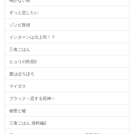
鳴かない鳥
ずっと恋したい
ゾンビ探偵
インターンは元上司！？
三食ごはん
ヒョリの民宿2
愛はぽろぽろ
マイダス
ブラック～恋する死神～
秘密と嘘
三食ごはん 漁村編2