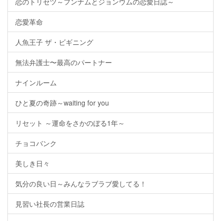
恋のトリセツ～フンナムとジョンウムの恋愛日誌～
恋愛革命
人魚王子 ザ・ビギニング
無法弁護士〜最高のパートナー
ナインルーム
ひと夏の奇跡～waiting for you
リセット ～運命をさかのぼる1年～
チョコバンク
美しき日々
気分の良い日～みんなラブラブ愛してる！
見習い社長の営業日誌