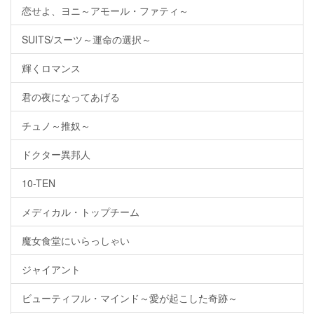
恋せよ、ヨニ～アモール・ファティ～
SUITS/スーツ～運命の選択～
輝くロマンス
君の夜になってあげる
チュノ～推奴～
ドクター異邦人
10-TEN
メディカル・トップチーム
魔女食堂にいらっしゃい
ジャイアント
ビューティフル・マインド～愛が起こした奇跡～