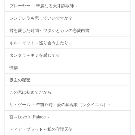
プレーヤー ～華麗なる天才詐欺師～
シンデレラも恋していいですか？
君を愛した時間～ワタシとカレの恋愛白書
キル・イット～巡り会うふたり～
タンタラ～キミを感じてる
怪物
仮面の秘密
この恋は初めてだから
ザ・ゲーム ～午前０時：愛の鎮魂歌（レクイエム）～
宮～Love in Palace～
ディア・ブラッド～私の守護天使