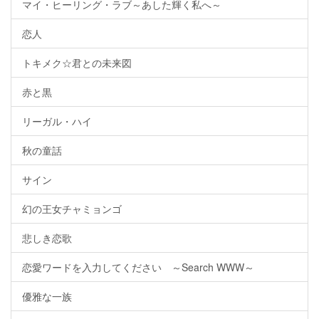
マイ・ヒーリング・ラブ～あした輝く私へ～
恋人
トキメク☆君との未来図
赤と黒
リーガル・ハイ
秋の童話
サイン
幻の王女チャミョンゴ
悲しき恋歌
恋愛ワードを入力してください ～Search WWW～
優雅な一族