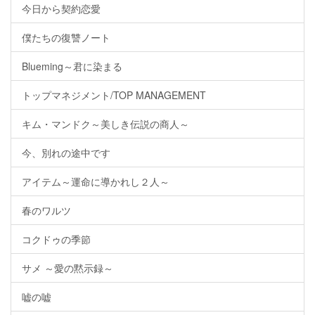
今日から契約恋愛
僕たちの復讐ノート
Blueming～君に染まる
トップマネジメント/TOP MANAGEMENT
キム・マンドク～美しき伝説の商人～
今、別れの途中です
アイテム～運命に導かれし２人～
春のワルツ
コクドゥの季節
サメ ～愛の黙示録～
嘘の嘘