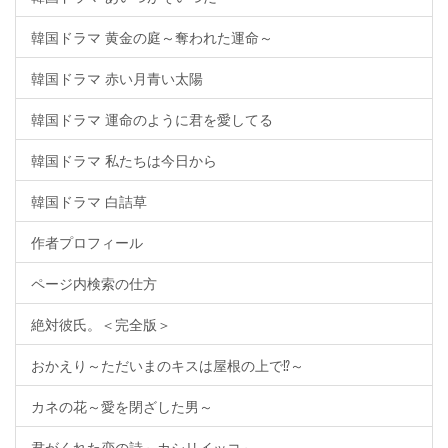
韓国ドラマ 黄金の庭～奪われた運命～
韓国ドラマ 赤い月青い太陽
韓国ドラマ 運命のように君を愛してる
韓国ドラマ 私たちは今日から
韓国ドラマ 白詰草
作者プロフィール
ページ内検索の仕方
絶対彼氏。＜完全版＞
おかえり～ただいまのキスは屋根の上で⁉～
カネの花～愛を閉ざした男～
君がくれた恋の詩～カシリイッコ～