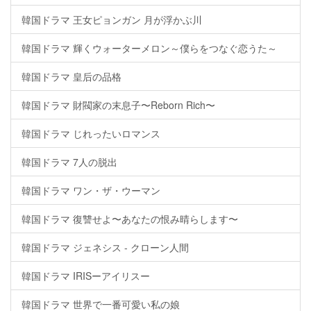
韓国ドラマ 王女ピョンガン 月が浮かぶ川
韓国ドラマ 輝くウォーターメロン～僕らをつなぐ恋うた～
韓国ドラマ 皇后の品格
韓国ドラマ 財閥家の末息子〜Reborn Rich〜
韓国ドラマ じれったいロマンス
韓国ドラマ 7人の脱出
韓国ドラマ ワン・ザ・ウーマン
韓国ドラマ 復讐せよ〜あなたの恨み晴らします〜
韓国ドラマ ジェネシス - クローン人間
韓国ドラマ IRISーアイリスー
韓国ドラマ 世界で一番可愛い私の娘