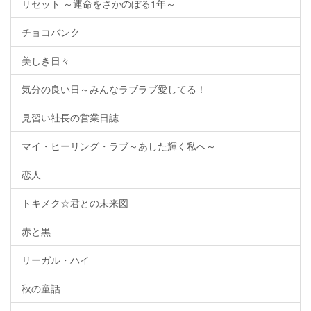
リセット ～運命をさかのぼる1年～
チョコバンク
美しき日々
気分の良い日～みんなラブラブ愛してる！
見習い社長の営業日誌
マイ・ヒーリング・ラブ～あした輝く私へ～
恋人
トキメク☆君との未来図
赤と黒
リーガル・ハイ
秋の童話