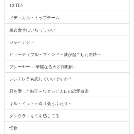
10-TEN
メディカル・トップチーム
魔女食堂にいらっしゃい
ジャイアント
ビューティフル・マインド～愛が起こした奇跡～
プレーヤー ～華麗なる天才詐欺師～
シンデレラも恋していいですか？
君を愛した時間～ワタシとカレの恋愛白書
キル・イット～巡り会うふたり～
タンタラ～キミを感じてる
怪物