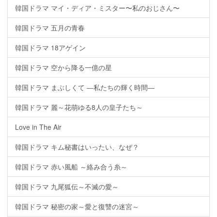
韓国ドラマ マイ・ディア・ミスター〜私のおじさん〜
韓国ドラマ 五月の青春
韓国ドラマ 18アゲイン
韓国ドラマ 空から降る一億の星
韓国ドラマ まぶしくて ―私たちの輝く時間―
韓国ドラマ 麗～花萌ゆる8人の皇子たち～
Love in The Air
韓国ドラマ キム秘書はいったい、なぜ？
韓国ドラマ 赤い風船 ～絡み合う糸～
韓国ドラマ 九尾狐伝～不滅の愛～
韓国ドラマ 秘密の家～愛と復讐の迷宮～