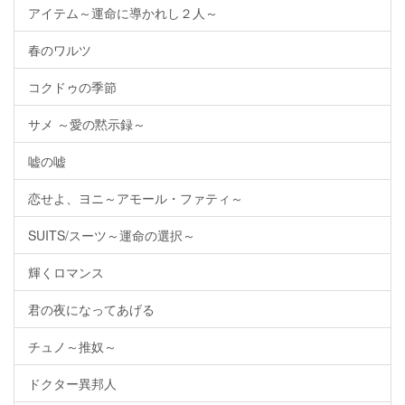
アイテム～運命に導かれし２人～
春のワルツ
コクドゥの季節
サメ ～愛の黙示録～
嘘の嘘
恋せよ、ヨニ～アモール・ファティ～
SUITS/スーツ～運命の選択～
輝くロマンス
君の夜になってあげる
チュノ～推奴～
ドクター異邦人