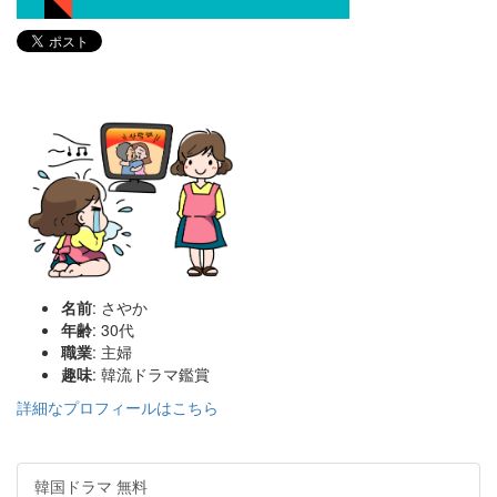
名前
: さやか
年齢
: 30代
職業
: 主婦
趣味
: 韓流ドラマ鑑賞
詳細なプロフィールはこちら
韓国ドラマ 無料