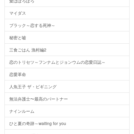
愛はぽろぽろ
マイダス
ブラック～恋する死神～
秘密と嘘
三食ごはん 漁村編2
恋のトリセツ～フンナムとジョンウムの恋愛日誌～
恋愛革命
人魚王子 ザ・ビギニング
無法弁護士〜最高のパートナー
ナインルーム
ひと夏の奇跡～waiting for you