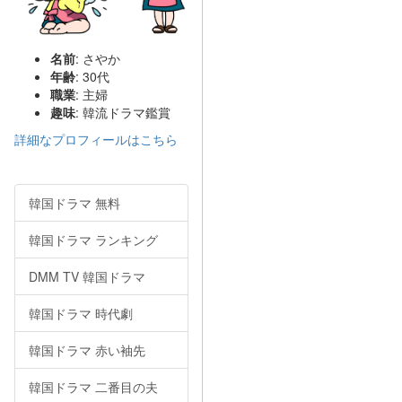
名前
: さやか
年齢
: 30代
職業
: 主婦
趣味
: 韓流ドラマ鑑賞
詳細なプロフィールはこちら
韓国ドラマ 無料
韓国ドラマ ランキング
DMM TV 韓国ドラマ
韓国ドラマ 時代劇
韓国ドラマ 赤い袖先
韓国ドラマ 二番目の夫