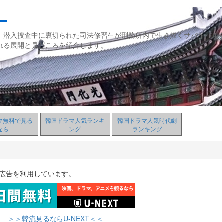
ー
、潜入捜査中に裏切られた司法修習生が刑務所内で生き抜くサバイバル
れる展開と見どころを紹介します。
マ無料で見る
韓国ドラマ人気ランキ
韓国ドラマ人気時代劇
なら
ング
ランキング
ト広告を利用しています。
＞＞韓流見るならU-NEXT＜＜