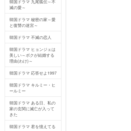
韓国ドラマ 九尾狐伝～不
滅の愛～
韓国ドラマ 秘密の家～愛
と復讐の迷宮～
韓国ドラマ 不滅の恋人
韓国ドラマ ヒョンジェは
美しい～ボクが結婚する
理由(わけ)～
韓国ドラマ 応答せよ1997
韓国ドラマ キルミー・ヒ
ールミー
韓国ドラマ ある日、私の
家の玄関に滅亡が入って
きた
韓国ドラマ 君を憶えてる