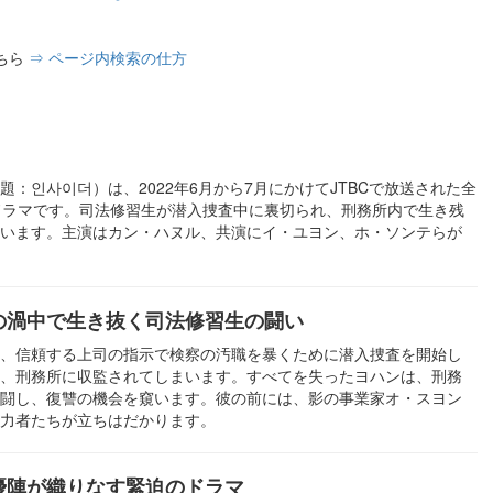
ちら
⇒ ページ内検索の仕方
：인사이더）は、2022年6月から7月にかけてJTBCで放送された全
ドラマです。司法修習生が潜入捜査中に裏切られ、刑務所内で生き残
います。主演はカン・ハヌル、共演にイ・ユヨン、ホ・ソンテらが
の渦中で生き抜く司法修習生の闘い
、信頼する上司の指示で検察の汚職を暴くために潜入捜査を開始し
、刑務所に収監されてしまいます。すべてを失ったヨハンは、刑務
闘し、復讐の機会を窺います。彼の前には、影の事業家オ・スヨン
力者たちが立ちはだかります。
優陣が織りなす緊迫のドラマ