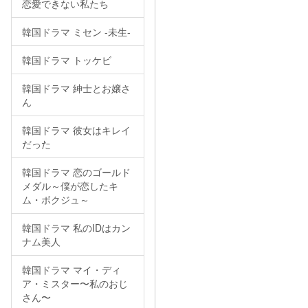
恋愛できない私たち
韓国ドラマ ミセン -未生-
韓国ドラマ トッケビ
韓国ドラマ 紳士とお嬢さ
ん
韓国ドラマ 彼女はキレイ
だった
韓国ドラマ 恋のゴールド
メダル～僕が恋したキ
ム・ボクジュ～
韓国ドラマ 私のIDはカン
ナム美人
韓国ドラマ マイ・ディ
ア・ミスター〜私のおじ
さん〜