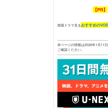
【PR】
おすすめのVO
韓国ドラマ見る
------------------------------------------
本ページの情報は2026年1月1
ご確認ください。
------------------------------------------