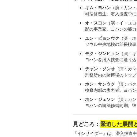
キム・ヨハン
（演：カン・
司法修習生。潜入捜査中に
オ・スヨン
（演：イ・ユヨ
影の事業家。ヨハンの能力
ユン・ビョンウク
（演：ホ
ソウル中央地検の部長検事
モク・ジンヒョン
（演：キ
ヨハンを潜入捜査に送り込
チャン・ソンオ
（演：カン
刑務所内の賭博場のトップ
ホン・サンウク
（演：パク
検察内部の実力者。ヨハン
ホン・ジェソン
（演：カン
ヨハンの司法修習同期。彼
見どころ：
緊迫した展開
『インサイダー』は、潜入捜査中