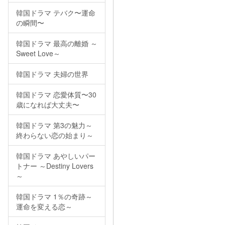
韓国ドラマ テバク〜運命
の瞬間〜
韓国ドラマ 最高の離婚 ～
Sweet Love～
韓国ドラマ 夫婦の世界
韓国ドラマ 恋愛体質〜30
歳になれば大丈夫〜
韓国ドラマ 第3の魅力～
終わらない恋の始まり～
韓国ドラマ あやしいパー
トナー ～Destiny Lovers
～
韓国ドラマ 1％の奇跡～
運命を変える恋～