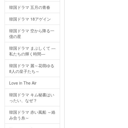
韓国ドラマ 五月の青春
韓国ドラマ 18アゲイン
韓国ドラマ 空から降る一
億の星
韓国ドラマ まぶしくて ―
私たちの輝く時間―
韓国ドラマ 麗～花萌ゆる
8人の皇子たち～
Love in The Air
韓国ドラマ キム秘書はい
ったい、なぜ？
韓国ドラマ 赤い風船 ～絡
み合う糸～