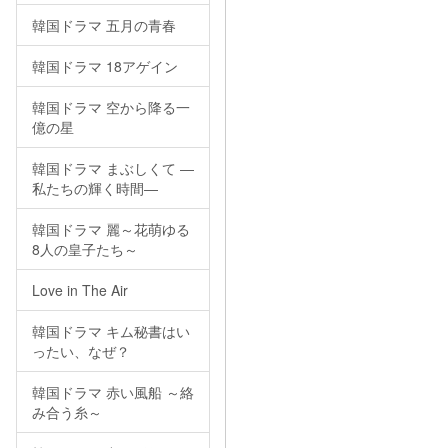
韓国ドラマ 五月の青春
韓国ドラマ 18アゲイン
韓国ドラマ 空から降る一
億の星
韓国ドラマ まぶしくて ―
私たちの輝く時間―
韓国ドラマ 麗～花萌ゆる
8人の皇子たち～
Love in The Air
韓国ドラマ キム秘書はい
ったい、なぜ？
韓国ドラマ 赤い風船 ～絡
み合う糸～