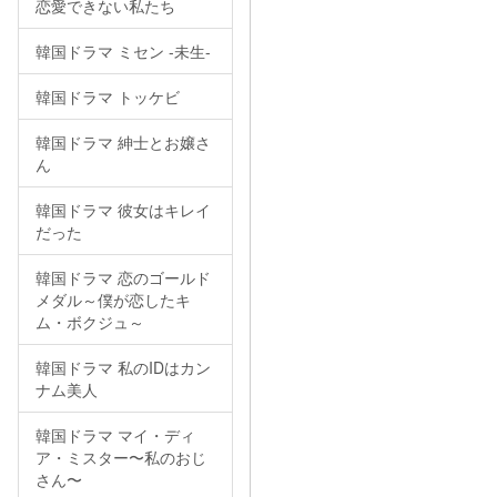
恋愛できない私たち
韓国ドラマ ミセン -未生-
韓国ドラマ トッケビ
韓国ドラマ 紳士とお嬢さ
ん
韓国ドラマ 彼女はキレイ
だった
韓国ドラマ 恋のゴールド
メダル～僕が恋したキ
ム・ボクジュ～
韓国ドラマ 私のIDはカン
ナム美人
韓国ドラマ マイ・ディ
ア・ミスター〜私のおじ
さん〜