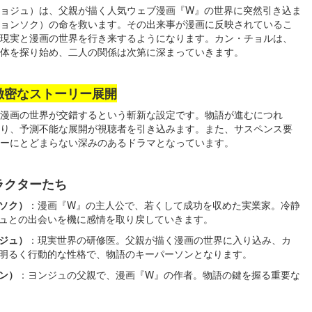
ョジュ）は、父親が描く人気ウェブ漫画『W』の世界に突然引き込ま
ョンソク）の命を救います。その出来事が漫画に反映されているこ
現実と漫画の世界を行き来するようになります。カン・チョルは、
体を探り始め、二人の関係は次第に深まっていきます。
緻密なストーリー展開
と漫画の世界が交錯するという斬新な設定です。物語が進むにつれ
り、予測不能な展開が視聴者を引き込みます。また、サスペンス要
ーにとどまらない深みのあるドラマとなっています。
ラクターたち
ソク）
：漫画『W』の主人公で、若くして成功を収めた実業家。冷静
ュとの出会いを機に感情を取り戻していきます。
ジュ）
：現実世界の研修医。父親が描く漫画の世界に入り込み、カ
明るく行動的な性格で、物語のキーパーソンとなります。
ン）
：ヨンジュの父親で、漫画『W』の作者。物語の鍵を握る重要な