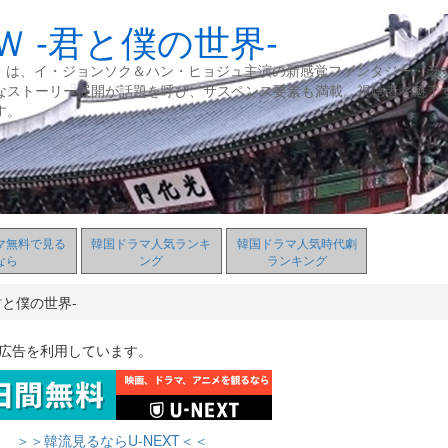
Ｗ -君と僕の世界-
界-』は、イ・ジョンソク＆ハン・ヒョジュ主演の新感覚ファンタジー・ラ
なストーリー展開が話題を呼び、サスペンス要素も満載。視聴者を魅了
す。
マ無料で見る
韓国ドラマ人気ランキ
韓国ドラマ人気時代劇
なら
ング
ランキング
君と僕の世界-
ト広告を利用しています。
＞＞韓流見るならU-NEXT＜＜