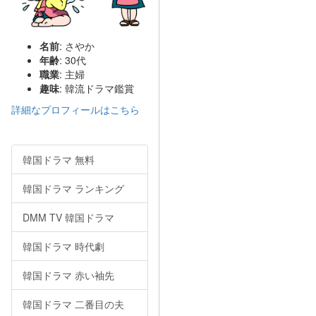
名前
: さやか
年齢
: 30代
職業
: 主婦
趣味
: 韓流ドラマ鑑賞
詳細なプロフィールはこちら
韓国ドラマ 無料
韓国ドラマ ランキング
DMM TV 韓国ドラマ
韓国ドラマ 時代劇
韓国ドラマ 赤い袖先
韓国ドラマ 二番目の夫