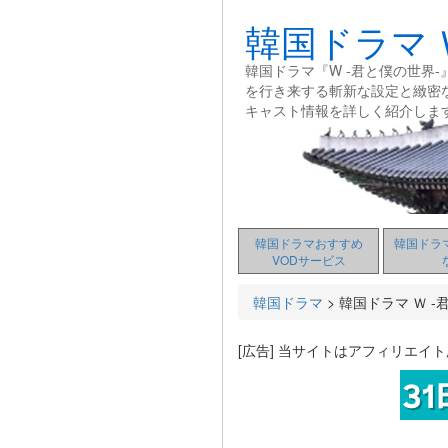
韓国ドラマ 
韓国ドラマ『W -君と僕の世
を行き来する斬新な設定と緻密
キャスト情報を詳しく紹介しま
韓国ドラマおすすめ
韓国ドラ
VODサービス
韓国ドラマ
>
韓国ドラマ Ｗ -
[広告] 当サイトはアフィリエイ