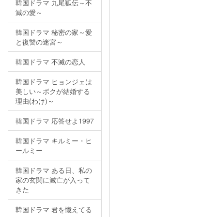
韓国ドラマ 九尾狐伝～不
滅の愛～
韓国ドラマ 秘密の家～愛
と復讐の迷宮～
韓国ドラマ 不滅の恋人
韓国ドラマ ヒョンジェは
美しい～ボクが結婚する
理由(わけ)～
韓国ドラマ 応答せよ1997
韓国ドラマ キルミー・ヒ
ールミー
韓国ドラマ ある日、私の
家の玄関に滅亡が入って
きた
韓国ドラマ 君を憶えてる