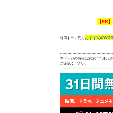
【PR】
おすすめのVO
韓国ドラマ見る
------------------------------------------
本ページの情報は2026年1月6
ご確認ください。
------------------------------------------