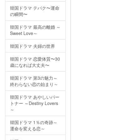
韓国ドラマ テバク〜運命
の瞬間〜
韓国ドラマ 最高の離婚 ～
Sweet Love～
韓国ドラマ 夫婦の世界
韓国ドラマ 恋愛体質〜30
歳になれば大丈夫〜
韓国ドラマ 第3の魅力～
終わらない恋の始まり～
韓国ドラマ あやしいパー
トナー ～Destiny Lovers
～
韓国ドラマ 1％の奇跡～
運命を変える恋～