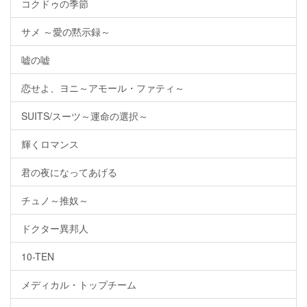
コクドゥの季節
サメ ～愛の黙示録～
嘘の嘘
恋せよ、ヨニ～アモール・ファティ～
SUITS/スーツ～運命の選択～
輝くロマンス
君の夜になってあげる
チュノ～推奴～
ドクター異邦人
10-TEN
メディカル・トップチーム