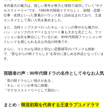
本作最大の魅力は、貧しい青年が努力と情熱で成功していく“サク
セスストーリー”です。1990年代韓国ドラマらしく、財閥・恋愛・
仕事・友情といった要素がバランス良く詰め込まれており、王道
エンタメとして高い人気を集めました。
また、当時トップスターだったキム・ヒソンの華やかな魅力や、
ハン・ジェソクのスマートなエリート像も大きな見どころ。ファ
ッション会社を舞台にしているため、90年代韓国ファッションや
トレンドを感じられる点も作品の特徴です。
さらに、コミカルな演出と切ない恋愛描写のバランスも絶妙
で、“昔ながらの韓ドラらしさ”を存分に楽しめる作品となっていま
す。
視聴者の声：90年代韓ドラの名作として今なお人気
「昔の韓ドラらしい熱さがある」
「キム・ヒソンが本当に綺麗」
「サクセスストーリーとして面白い」
まとめ：
韓流初期を代表する王道ラブコメドラマ