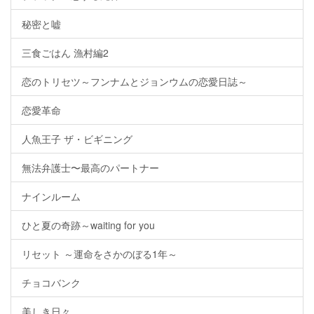
秘密と嘘
三食ごはん 漁村編2
恋のトリセツ～フンナムとジョンウムの恋愛日誌～
恋愛革命
人魚王子 ザ・ビギニング
無法弁護士〜最高のパートナー
ナインルーム
ひと夏の奇跡～waiting for you
リセット ～運命をさかのぼる1年～
チョコバンク
美しき日々