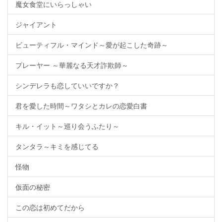
魔女食堂にいらっしゃい
ジャイアント
ビューティフル・マインド～愛が起こした奇跡～
プレーヤー ～華麗なる天才詐欺師～
シンデレラも恋していいですか？
君を愛した時間～ワタシとカレの恋愛白書
キル・イット～巡り会うふたり～
タンタラ～キミを感じてる
怪物
仮面の秘密
この恋は初めてだから