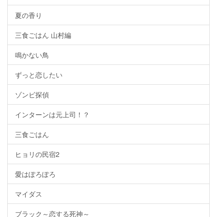
夏の香り
三食ごはん 山村編
鳴かない鳥
ずっと恋したい
ゾンビ探偵
インターンは元上司！？
三食ごはん
ヒョリの民宿2
愛はぽろぽろ
マイダス
ブラック～恋する死神～