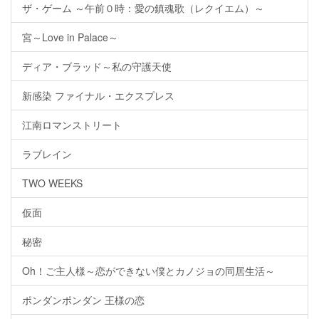
ザ・ゲーム ～午前０時：愛の鎮魂歌（レクイエム）～
宮～Love in Palace～
ディア・ブラッド～私の守護天使
新感染 ファイナル・エクスプレス
江南ロマンストリート
ラブレイン
TWO WEEKS
仮面
秘密
Oh！ご主人様～恋ができない僕とカノジョの同居生活～
ポンダンポンダン 王様の恋