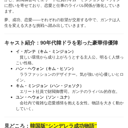
に想いを寄せており、恋愛と仕事のライバル関係が激化していき
ます。
夢、成功、恋愛――それぞれの欲望が交差する中で、ガンテは人
生を変える大きな挑戦へ踏み出していきます。
キャスト紹介：90年代韓ドラを彩った豪華俳優陣
イ・ガンテ（キム・ミンジョン）
貧しい環境から成り上がろうとする主人公。明るく人懐っ
こい性格。
ハン・ヘウォン（キム・ヒソン）
ララファッションのデザイナー。気が強いが心優しいヒロ
イン。
キム・ミンジョン（ハン・ジェソク）
エリート社員で財閥御曹司。ガンテのライバル的存在。
ユン・ヘウォン（ソン・ユナ）
会社内で複雑な恋愛感情を抱える女性。物語を大きく動か
していく。
見どころ：
韓国版“シンデレラ成功物語”