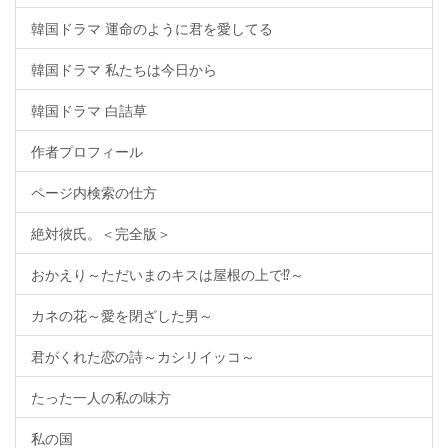
韓国ドラマ 運命のように君を愛してる
韓国ドラマ 私たちは今日から
韓国ドラマ 白詰草
作者プロフィール
ページ内検索の仕方
絶対彼氏。＜完全版＞
おかえり～ただいまのキスは屋根の上で⁉～
カネの花～愛を閉ざした男～
君がくれた恋の詩～カシリイッコ～
たった一人の私の味方
私の国