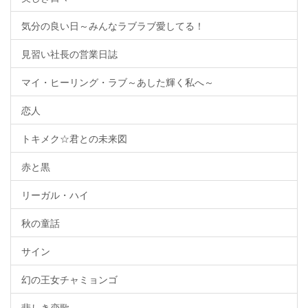
気分の良い日～みんなラブラブ愛してる！
見習い社長の営業日誌
マイ・ヒーリング・ラブ～あした輝く私へ～
恋人
トキメク☆君との未来図
赤と黒
リーガル・ハイ
秋の童話
サイン
幻の王女チャミョンゴ
悲しき恋歌