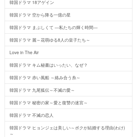
韓国ドラマ 18アゲイン
韓国ドラマ 空から降る一億の星
韓国ドラマ まぶしくて ―私たちの輝く時間―
韓国ドラマ 麗～花萌ゆる8人の皇子たち～
Love in The Air
韓国ドラマ キム秘書はいったい、なぜ？
韓国ドラマ 赤い風船 ～絡み合う糸～
韓国ドラマ 九尾狐伝～不滅の愛～
韓国ドラマ 秘密の家～愛と復讐の迷宮～
韓国ドラマ 不滅の恋人
韓国ドラマ ヒョンジェは美しい～ボクが結婚する理由(わけ)
～