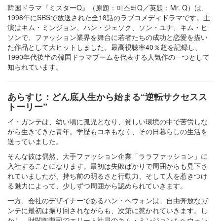
韓国ドラマ『ミスターQ』（原題：미스터Q／英題：Mr. Q）は、
1998年にSBSで放送された全18話のラブコメディドラマです。主
演はキム・ミンジョン、ハン・ジェソク、ソン・ユナ、キム・ヒ
ソンで、ファッション業界を舞台に若者たちの成功と恋愛を描い
た作品として大ヒットしました。最高視聴率40％超を記録し、
1990年代後半の韓国ドラマブームを代表する人気作の一つとして
知られています。
あらすじ：どん底人生から始まる“逆転サクセスス
トーリー”
イ・ガンテは、幼い頃に孤児となり、貧しい環境の中で苦労しな
がら生きてきた青年。学歴もコネもなく、その日暮らしの生活を
送っていました。
そんな彼は偶然、大手ファッション企業「ララファッション」に
入社することになります。最初は失敗ばかりで周囲からも見下さ
れていましたが、持ち前の明るさと行動力、そして人を惹きつけ
る魅力によって、少しずつ周囲から認められていきます。
一方、会社のデザイナーであるハン・ヘウォンは、自由奔放なガ
ンテに最初は振り回されながらも、次第に惹かれていきます。し
かし、財閥御曹司でエリート社員のキム・ミンジョンもヘウォン