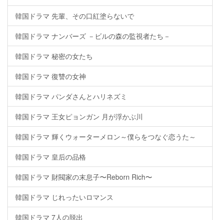
韓国ドラマ 先輩、その口紅塗らないで
韓国ドラマ ナンバーズ －ビルの森の監視者たち－
韓国ドラマ 秘密の女たち
韓国ドラマ 復讐の女神
韓国ドラマ パンダさんとハリネズミ
韓国ドラマ 王女ピョンガン 月が浮かぶ川
韓国ドラマ 輝くウォーターメロン～僕らをつなぐ恋うた～
韓国ドラマ 皇后の品格
韓国ドラマ 財閥家の末息子〜Reborn Rich〜
韓国ドラマ じれったいロマンス
韓国ドラマ 7人の脱出