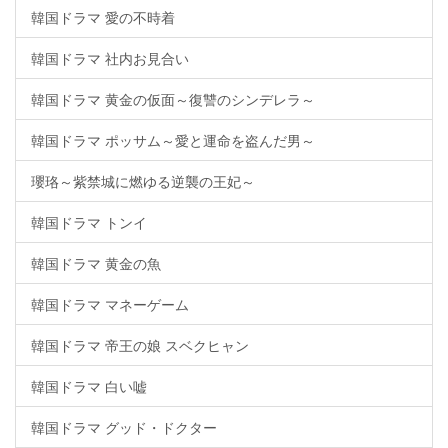
韓国ドラマ 愛の不時着
韓国ドラマ 社内お見合い
韓国ドラマ 黄金の仮面～復讐のシンデレラ～
韓国ドラマ ポッサム～愛と運命を盗んだ男～
瓔珞～紫禁城に燃ゆる逆襲の王妃～
韓国ドラマ トンイ
韓国ドラマ 黄金の魚
韓国ドラマ マネーゲーム
韓国ドラマ 帝王の娘 スベクヒャン
韓国ドラマ 白い嘘
韓国ドラマ グッド・ドクター