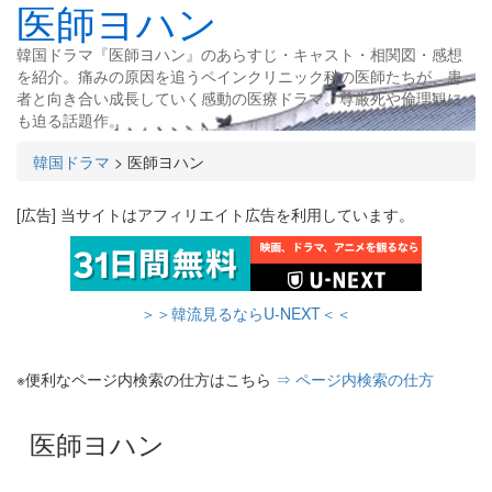
医師ヨハン
韓国ドラマ『医師ヨハン』のあらすじ・キャスト・相関図・感想
を紹介。痛みの原因を追うペインクリニック科の医師たちが、患
者と向き合い成長していく感動の医療ドラマ。尊厳死や倫理観に
も迫る話題作。
韓国ドラマ
>
医師ヨハン
[広告] 当サイトはアフィリエイト広告を利用しています。
＞＞韓流見るならU-NEXT＜＜
※便利なページ内検索の仕方はこちら
⇒ ページ内検索の仕方
医師ヨハン