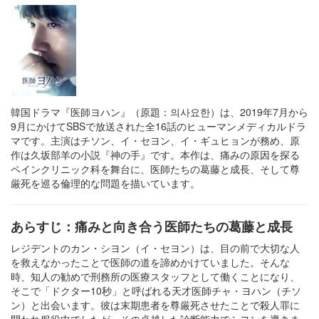
韓国ドラマ『医師ヨハン』（原題：의사요한）は、2019年7月から
9月にかけてSBSで放送された全16話のヒューマンメディカルドラ
マです。主演はチソン、イ・セヨン、イ・ギュヒョンが務め、原
作は久坂部羊の小説『神の手』です。本作は、痛みの原因を探る
ペインクリニック科を舞台に、医師たちの葛藤と成長、そして尊
厳死を巡る倫理的な問題を描いています。
あらすじ：痛みと向き合う医師たちの葛藤と成長
レジデントのカン・シヨン（イ・セヨン）は、目の前で大切な人
を救えなかったことで医師の道を諦めかけていました。そんな
時、知人の勧めで刑務所の医療スタッフとして働くことになり、
そこで「ドクター10秒」と呼ばれる天才医師チャ・ヨハン（チソ
ン）と出会います。彼は末期患者を尊厳死させたことで殺人罪に