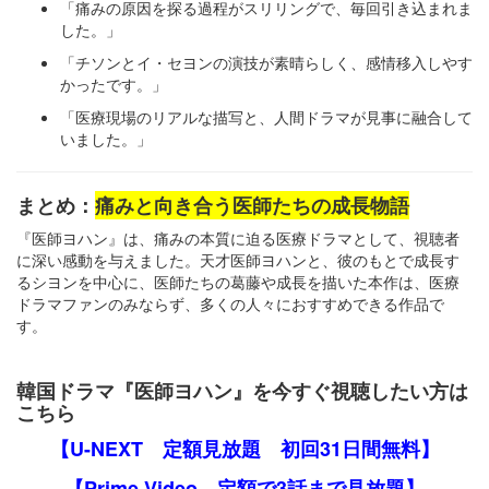
「痛みの原因を探る過程がスリリングで、毎回引き込まれま
した。」
「チソンとイ・セヨンの演技が素晴らしく、感情移入しやす
かったです。」
「医療現場のリアルな描写と、人間ドラマが見事に融合して
いました。」
まとめ：
痛みと向き合う医師たちの成長物語
『医師ヨハン』は、痛みの本質に迫る医療ドラマとして、視聴者
に深い感動を与えました。天才医師ヨハンと、彼のもとで成長す
るシヨンを中心に、医師たちの葛藤や成長を描いた本作は、医療
ドラマファンのみならず、多くの人々におすすめできる作品で
す。
韓国ドラマ『医師ヨハン』を今すぐ視聴したい方は
こちら
【U-NEXT 定額見放題 初回31日間無料】
【Prime Video 定額で3話まで見放題】