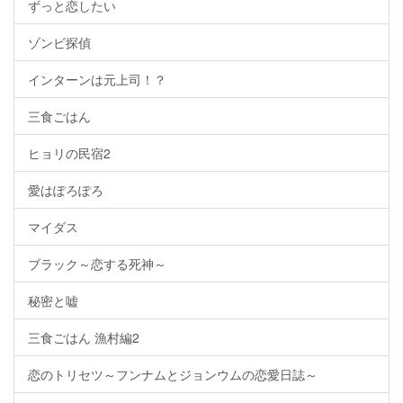
ずっと恋したい
ゾンビ探偵
インターンは元上司！？
三食ごはん
ヒョリの民宿2
愛はぽろぽろ
マイダス
ブラック～恋する死神～
秘密と嘘
三食ごはん 漁村編2
恋のトリセツ～フンナムとジョンウムの恋愛日誌～