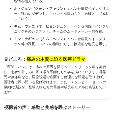
感情を抱えている。
ホ・ジュン（クォン・ファウン）
：ハンセ病院ペインクリニ
ック科のレジデント。ヨハンの指導のもと、医師として成長
していく。
キム・ウォニ（オ・ヒョンジュン）
：ハンセ病院ペインクリ
ニック科のレジデント。チームのムードメーカー的存在。
ミン・テギョン（キム・ヘウン）
：ハンセ病院ペインクリニ
ック科の課長。ヨハンの復職に対して懐疑的な態度を示す。
見どころ：
痛みの本質に迫る医療ドラマ
『医師ヨハン』は、痛みの原因を探るペインクリニック科を舞台
に、患者の苦しみに寄り添う医師たちの姿を描いています。尊厳
死や無痛症など、医療現場で直面する倫理的な問題を取り上げ、
視聴者に深い問いを投げかけます。また、チソンとイ・セヨンの
繊細な演技が、登場人物たちの葛藤や成長をリアルに表現してい
ます。
視聴者の声：感動と共感を呼ぶストーリー