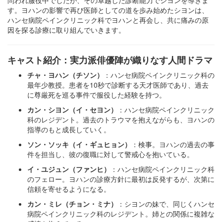
問われ服役中でしたが、その卓越した診断能力でシヨンを導きま
す。ヨハンの影響で再び医師としての道を歩み始めたシヨンは、
ハンセ病院ペインクリニック科でヨハンと再会し、共に痛みの原
因を探る診療に取り組んでいきます。
キャスト紹介：実力派俳優陣が織りなす人間ドラマ
チャ・ヨハン（チソン）
：ハンセ病院ペインクリニック科の
最年少教授。患者を10秒で診断する天才医師であり、過去
に尊厳死を巡る事件で服役した経験を持つ。
カン・シヨン（イ・セヨン）
：ハンセ病院ペインクリニック
科のレジデント。過去のトラウマを抱えながらも、ヨハンの
指導のもと成長していく。
ソン・ソッキ（イ・ギュヒョン）
：検事。ヨハンの過去の事
件を担当し、彼の復職に対して警戒心を抱いている。
イ・ユジュン（ファンヒ）
：ハンセ病院ペインクリニック科
のフェロー。ヨハンの診療方針に最初は反発するが、次第に
信頼を寄せるようになる。
カン・ミレ（チョン・ミナ）
：シヨンの妹で、同じくハンセ
病院ペインクリニック科のレジデント。姉との関係に複雑な