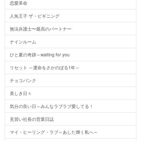
恋愛革命
人魚王子 ザ・ビギニング
無法弁護士〜最高のパートナー
ナインルーム
ひと夏の奇跡～waiting for you
リセット ～運命をさかのぼる1年～
チョコバンク
美しき日々
気分の良い日～みんなラブラブ愛してる！
見習い社長の営業日誌
マイ・ヒーリング・ラブ～あした輝く私へ～