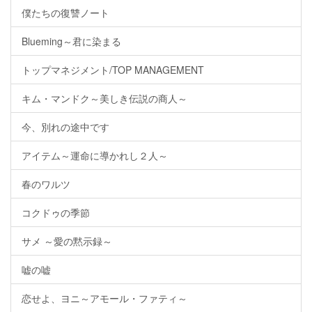
僕たちの復讐ノート
Blueming～君に染まる
トップマネジメント/TOP MANAGEMENT
キム・マンドク～美しき伝説の商人～
今、別れの途中です
アイテム～運命に導かれし２人～
春のワルツ
コクドゥの季節
サメ ～愛の黙示録～
嘘の嘘
恋せよ、ヨニ～アモール・ファティ～