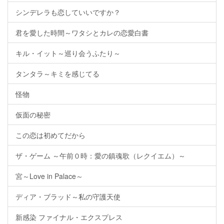
シンデレラも恋していいですか？
君を愛した時間～ワタシとカレの恋愛白書
キル・イット～巡り会うふたり～
タンタラ～キミを感じてる
怪物
仮面の秘密
この恋は初めてだから
ザ・ゲーム ～午前０時：愛の鎮魂歌（レクイエム）～
宮～Love in Palace～
ディア・ブラッド～私の守護天使
新感染 ファイナル・エクスプレス