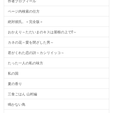
作者プロフィール
ページ内検索の仕方
絶対彼氏。＜完全版＞
おかえり～ただいまのキスは屋根の上で⁉～
カネの花～愛を閉ざした男～
君がくれた恋の詩～カシリイッコ～
たった一人の私の味方
私の国
夏の香り
三食ごはん 山村編
鳴かない鳥