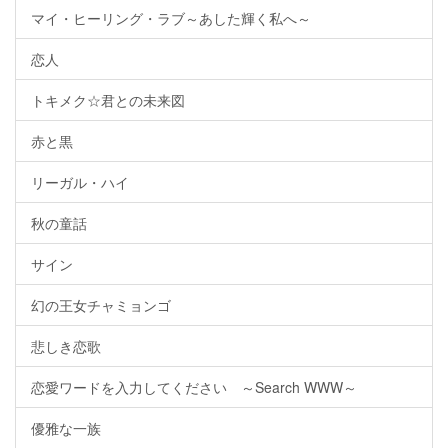
マイ・ヒーリング・ラブ～あした輝く私へ～
恋人
トキメク☆君との未来図
赤と黒
リーガル・ハイ
秋の童話
サイン
幻の王女チャミョンゴ
悲しき恋歌
恋愛ワードを入力してください ～Search WWW～
優雅な一族