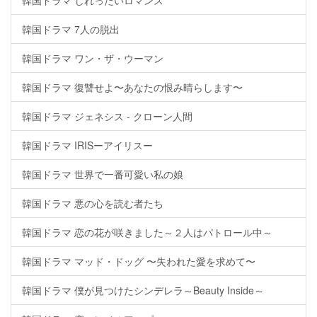
韓国ドラマ じれったいロマンス
韓国ドラマ 7人の脱出
韓国ドラマ ワン・ザ・ウーマン
韓国ドラマ 復讐せよ〜あなたの恨み晴らします〜
韓国ドラマ ジェネシス - クローン人間
韓国ドラマ IRISーアイリスー
韓国ドラマ 世界で一番可愛い私の娘
韓国ドラマ 悪の心を読む者たち
韓国ドラマ 恋の花が咲きました～２人はパトロール中～
韓国ドラマ マッド・ドッグ 〜失われた愛を求めて〜
韓国ドラマ 僕が見つけたシンデレラ～Beauty Inside～