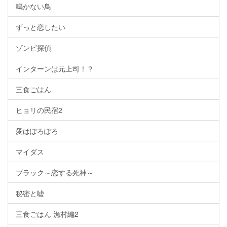
鳴かない鳥
ずっと恋したい
ゾンビ探偵
インターンは元上司！？
三食ごはん
ヒョリの民宿2
愛はぽろぽろ
マイダス
ブラック～恋する死神～
秘密と嘘
三食ごはん 漁村編2