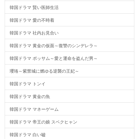
韓国ドラマ 賢い医師生活
韓国ドラマ 愛の不時着
韓国ドラマ 社内お見合い
韓国ドラマ 黄金の仮面～復讐のシンデレラ～
韓国ドラマ ポッサム～愛と運命を盗んだ男～
瓔珞～紫禁城に燃ゆる逆襲の王妃～
韓国ドラマ トンイ
韓国ドラマ 黄金の魚
韓国ドラマ マネーゲーム
韓国ドラマ 帝王の娘 スベクヒャン
韓国ドラマ 白い嘘