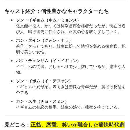
キャスト紹介：個性豊かなキャラクターたち
ソン・イギョム（キム・ミョンス）
弘文館の役人。かつては科挙首席合格者だったが、現在は遊
び人。暗行御史に任命され、正義の心を取り戻していく。
ホン・ダイン（クォン・ナラ）
茶母（タモ）であり、妓生に扮して情報を集める捜査官。聡
明で美しい女性。
パク・チュンサム（イ・イギョン）
イギョムの従者。おしゃべりで少し抜けているが、忠実な人
物。
ソン・イボム（イ・テファン）
イギョムの異母弟。表向きは善良な青年だが、裏では反乱を
企てる。
カン・スネ（チョ・スミン）
イギョムの初恋の相手。妓生の娘で、秘密を抱えている。
見どころ：
正義、恋愛、笑いが融合した痛快時代劇