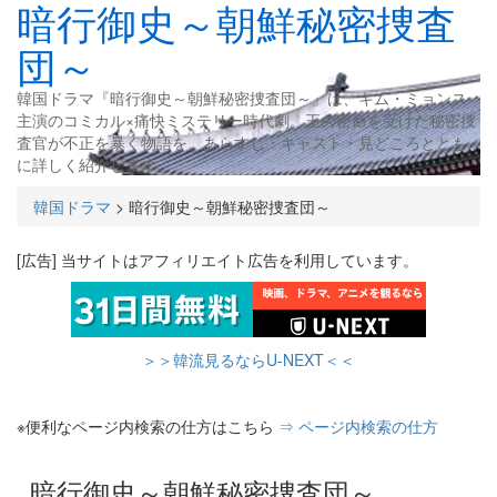
暗行御史～朝鮮秘密捜査
団～
韓国ドラマ『暗行御史～朝鮮秘密捜査団～』は、キム・ミョンス
主演のコミカル×痛快ミステリー時代劇。王の密命を受けた秘密捜
査官が不正を暴く物語を、あらすじ・キャスト・見どころととも
に詳しく紹介します。
韓国ドラマ
>
暗行御史～朝鮮秘密捜査団～
[広告] 当サイトはアフィリエイト広告を利用しています。
＞＞韓流見るならU-NEXT＜＜
※便利なページ内検索の仕方はこちら
⇒ ページ内検索の仕方
暗行御史～朝鮮秘密捜査団～