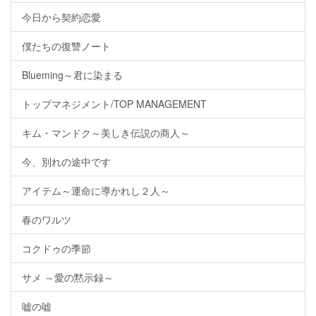
今日から契約恋愛
僕たちの復讐ノート
Blueming～君に染まる
トップマネジメント/TOP MANAGEMENT
キム・マンドク～美しき伝説の商人～
今、別れの途中です
アイテム～運命に導かれし２人～
春のワルツ
コクドゥの季節
サメ ～愛の黙示録～
嘘の嘘