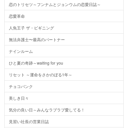
恋のトリセツ～フンナムとジョンウムの恋愛日誌～
恋愛革命
人魚王子 ザ・ビギニング
無法弁護士〜最高のパートナー
ナインルーム
ひと夏の奇跡～waiting for you
リセット ～運命をさかのぼる1年～
チョコバンク
美しき日々
気分の良い日～みんなラブラブ愛してる！
見習い社長の営業日誌