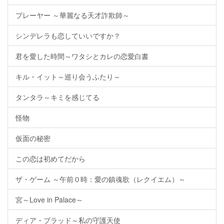
プレーヤー ～華麗なる天才詐欺師～
シンデレラも恋していいですか？
君を愛した時間～ワタシとカレの恋愛白書
キル・イット～巡り会うふたり～
タンタラ～キミを感じてる
怪物
仮面の秘密
この恋は初めてだから
ザ・ゲーム ～午前０時：愛の鎮魂歌（レクイエム）～
宮～Love in Palace～
ディア・ブラッド～私の守護天使