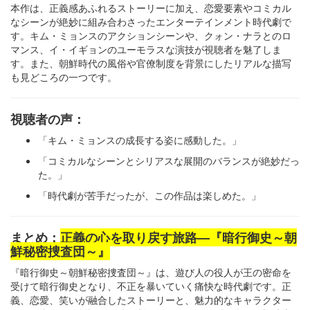
本作は、正義感あふれるストーリーに加え、恋愛要素やコミカル
なシーンが絶妙に組み合わさったエンターテインメント時代劇で
す。キム・ミョンスのアクションシーンや、クォン・ナラとのロ
マンス、イ・イギョンのユーモラスな演技が視聴者を魅了しま
す。また、朝鮮時代の風俗や官僚制度を背景にしたリアルな描写
も見どころの一つです。
視聴者の声：
「キム・ミョンスの成長する姿に感動した。」
「コミカルなシーンとシリアスな展開のバランスが絶妙だっ
た。」
「時代劇が苦手だったが、この作品は楽しめた。」
まとめ：
正義の心を取り戻す旅路—『暗行御史～朝
鮮秘密捜査団～』
『暗行御史～朝鮮秘密捜査団～』は、遊び人の役人が王の密命を
受けて暗行御史となり、不正を暴いていく痛快な時代劇です。正
義、恋愛、笑いが融合したストーリーと、魅力的なキャラクター