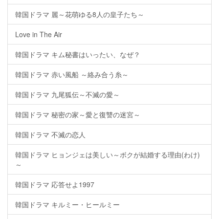
韓国ドラマ 麗～花萌ゆる8人の皇子たち～
Love in The Air
韓国ドラマ キム秘書はいったい、なぜ？
韓国ドラマ 赤い風船 ～絡み合う糸～
韓国ドラマ 九尾狐伝～不滅の愛～
韓国ドラマ 秘密の家～愛と復讐の迷宮～
韓国ドラマ 不滅の恋人
韓国ドラマ ヒョンジェは美しい～ボクが結婚する理由(わけ)
～
韓国ドラマ 応答せよ1997
韓国ドラマ キルミー・ヒールミー