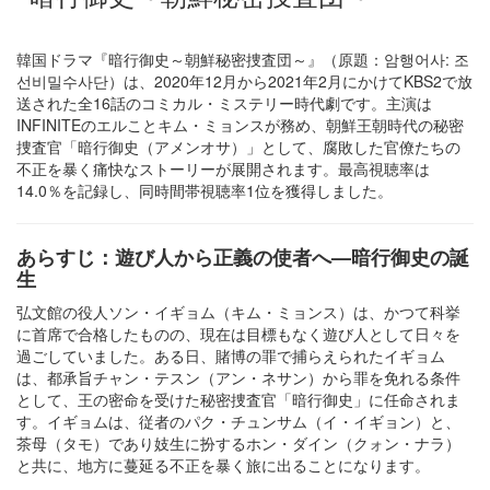
韓国ドラマ『暗行御史～朝鮮秘密捜査団～』（原題：암행어사: 조
선비밀수사단）は、2020年12月から2021年2月にかけてKBS2で放
送された全16話のコミカル・ミステリー時代劇です。主演は
INFINITEのエルことキム・ミョンスが務め、朝鮮王朝時代の秘密
捜査官「暗行御史（アメンオサ）」として、腐敗した官僚たちの
不正を暴く痛快なストーリーが展開されます。最高視聴率は
14.0％を記録し、同時間帯視聴率1位を獲得しました。
あらすじ：遊び人から正義の使者へ—暗行御史の誕
生
弘文館の役人ソン・イギョム（キム・ミョンス）は、かつて科挙
に首席で合格したものの、現在は目標もなく遊び人として日々を
過ごしていました。ある日、賭博の罪で捕らえられたイギョム
は、都承旨チャン・テスン（アン・ネサン）から罪を免れる条件
として、王の密命を受けた秘密捜査官「暗行御史」に任命されま
す。イギョムは、従者のパク・チュンサム（イ・イギョン）と、
茶母（タモ）であり妓生に扮するホン・ダイン（クォン・ナラ）
と共に、地方に蔓延る不正を暴く旅に出ることになります。