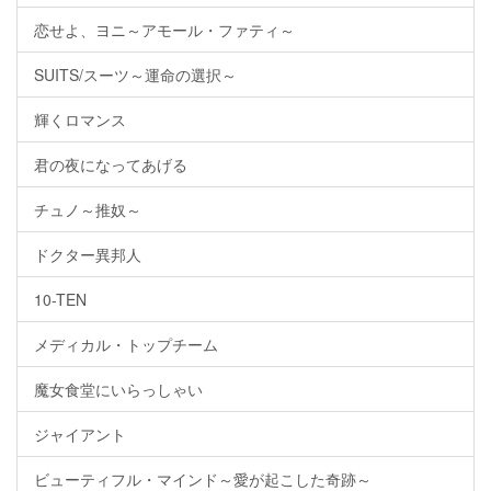
恋せよ、ヨニ～アモール・ファティ～
SUITS/スーツ～運命の選択～
輝くロマンス
君の夜になってあげる
チュノ～推奴～
ドクター異邦人
10-TEN
メディカル・トップチーム
魔女食堂にいらっしゃい
ジャイアント
ビューティフル・マインド～愛が起こした奇跡～