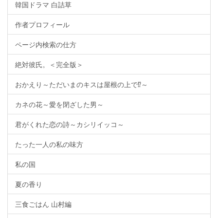
韓国ドラマ 白詰草
作者プロフィール
ページ内検索の仕方
絶対彼氏。＜完全版＞
おかえり～ただいまのキスは屋根の上で⁉～
カネの花～愛を閉ざした男～
君がくれた恋の詩～カシリイッコ～
たった一人の私の味方
私の国
夏の香り
三食ごはん 山村編