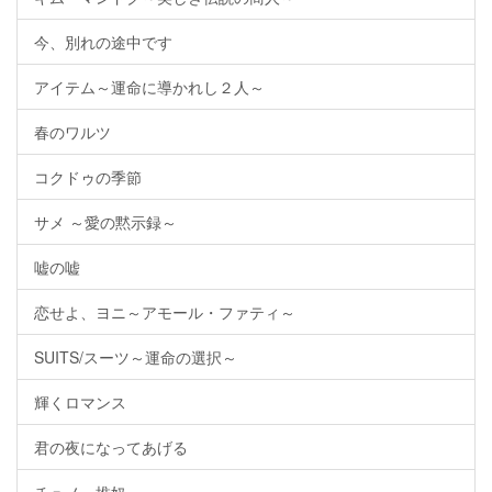
今、別れの途中です
アイテム～運命に導かれし２人～
春のワルツ
コクドゥの季節
サメ ～愛の黙示録～
嘘の嘘
恋せよ、ヨニ～アモール・ファティ～
SUITS/スーツ～運命の選択～
輝くロマンス
君の夜になってあげる