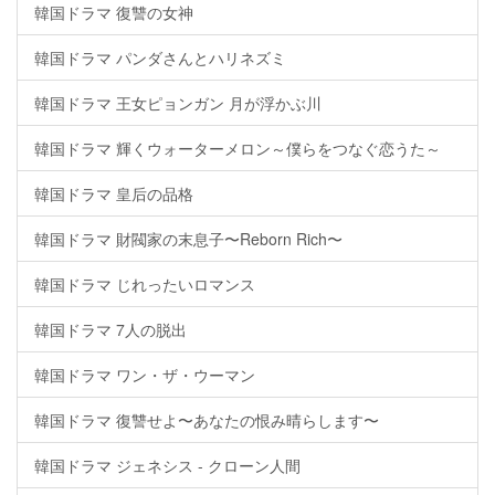
韓国ドラマ 復讐の女神
韓国ドラマ パンダさんとハリネズミ
韓国ドラマ 王女ピョンガン 月が浮かぶ川
韓国ドラマ 輝くウォーターメロン～僕らをつなぐ恋うた～
韓国ドラマ 皇后の品格
韓国ドラマ 財閥家の末息子〜Reborn Rich〜
韓国ドラマ じれったいロマンス
韓国ドラマ 7人の脱出
韓国ドラマ ワン・ザ・ウーマン
韓国ドラマ 復讐せよ〜あなたの恨み晴らします〜
韓国ドラマ ジェネシス - クローン人間