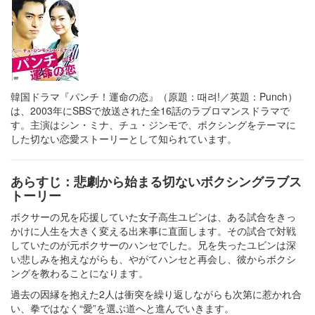
韓国ドラマ『パンチ！運命の恋』（原題：때려!／英題：Punch）
は、2003年にSBSで放送された全16話のラブロマンスドラマで
す。主演はシン・ミナ、チュ・ジンモで、ボクシングをテーマに
した切ない恋愛ストーリーとして知られています。
あらすじ：悲劇から始まる切ないボクシングラブス
トーリー
ボクサーの兄を応援していた女子高生ユビンは、ある試合をきっ
かけに人生を大きく変える出来事に直面します。その試合で対戦
していたのが元ボクサーのハンセでした。兄を失ったユビンは深
い悲しみを抱えながらも、やがてハンセと再会し、彼からボクシ
ングを教わることになります。
過去の因縁を抱えた2人は衝突を繰り返しながらも次第に惹かれ合
い、拳ではなく“愛”を選ぶ道へと進んでいきます。