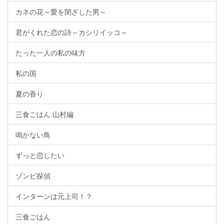
カネの花～愛を閉ざした男～
君がくれた恋の詩～カシリイッコ～
たった一人の私の味方
私の国
夏の香り
三食ごはん 山村編
鳴かない鳥
ずっと恋したい
ゾンビ探偵
インターンは元上司！？
三食ごはん