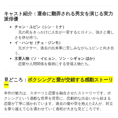
キャスト紹介：運命に翻弄される男女を演じる実力
派俳優
チャン・ユビン（シン・ミナ）
兄の死をきっかけに人生が一変するヒロイン。強さと優し
さを併せ持つ。
イ・ハンセ（チュ・ジンモ）
元ボクサー。過去の出来事に苦しみながらユビンと向き合
う。
主要人物（ソ・イヒョン、ソン・シギョン ほか）
恋愛や人間関係を複雑にする登場人物たち。
見どころ：
ボクシングと愛が交錯する感動ストーリ
ー
本作の魅力は、スポーツと恋愛を融合させたストーリーです。ボ
クシングという過酷な世界を背景に、悲劇的な出会いから始まる
恋愛が丁寧に描かれています。過去の傷や罪を抱えた2人が、対立
を乗り越えて心を通わせていく過程が大きな見どころです。