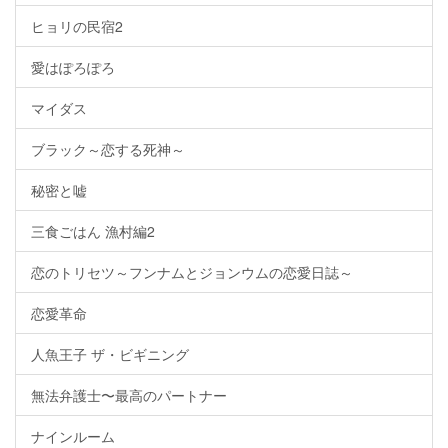
ヒョリの民宿2
愛はぽろぽろ
マイダス
ブラック～恋する死神～
秘密と嘘
三食ごはん 漁村編2
恋のトリセツ～フンナムとジョンウムの恋愛日誌～
恋愛革命
人魚王子 ザ・ビギニング
無法弁護士〜最高のパートナー
ナインルーム