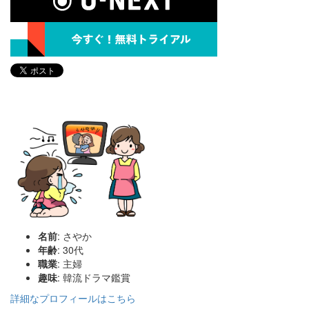
名前
: さやか
年齢
: 30代
職業
: 主婦
趣味
: 韓流ドラマ鑑賞
詳細なプロフィールはこちら