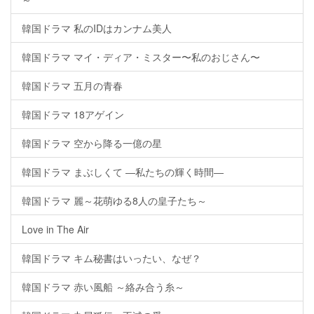
韓国ドラマ 私のIDはカンナム美人
韓国ドラマ マイ・ディア・ミスター〜私のおじさん〜
韓国ドラマ 五月の青春
韓国ドラマ 18アゲイン
韓国ドラマ 空から降る一億の星
韓国ドラマ まぶしくて ―私たちの輝く時間―
韓国ドラマ 麗～花萌ゆる8人の皇子たち～
Love in The Air
韓国ドラマ キム秘書はいったい、なぜ？
韓国ドラマ 赤い風船 ～絡み合う糸～