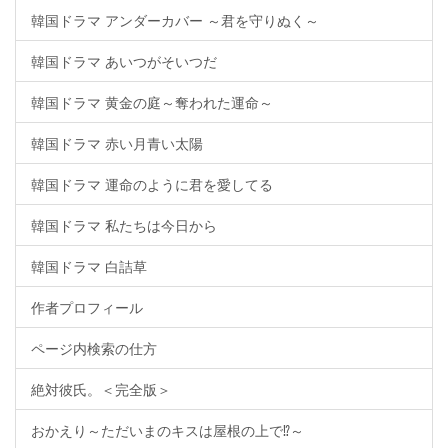
韓国ドラマ アンダーカバー ～君を守りぬく～
韓国ドラマ あいつがそいつだ
韓国ドラマ 黄金の庭～奪われた運命～
韓国ドラマ 赤い月青い太陽
韓国ドラマ 運命のように君を愛してる
韓国ドラマ 私たちは今日から
韓国ドラマ 白詰草
作者プロフィール
ページ内検索の仕方
絶対彼氏。＜完全版＞
おかえり～ただいまのキスは屋根の上で⁉～