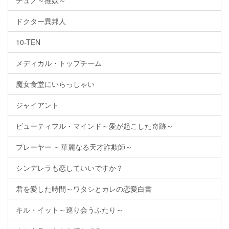
チュノ～推奴～
ドクター異邦人
10-TEN
メディカル・トップチーム
魔女食堂にいらっしゃい
ジャイアント
ビューティフル・マインド～愛が起こした奇跡～
プレーヤー ～華麗なる天才詐欺師～
シンデレラも恋していいですか？
君を愛した時間～ワタシとカレの恋愛白書
キル・イット～巡り会うふたり～