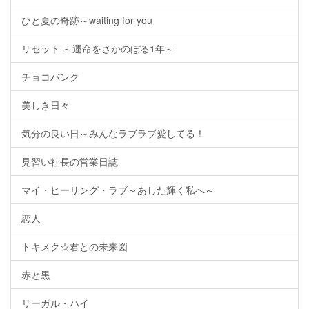
ひと夏の奇跡～waiting for you
リセット ～運命をさかのぼる1年～
チョコバンク
美しき日々
気分の良い日～みんなラブラブ愛してる！
見習い社長の営業日誌
マイ・ヒーリング・ラブ～あした輝く私へ～
恋人
トキメク☆君との未来図
赤と黒
リーガル・ハイ